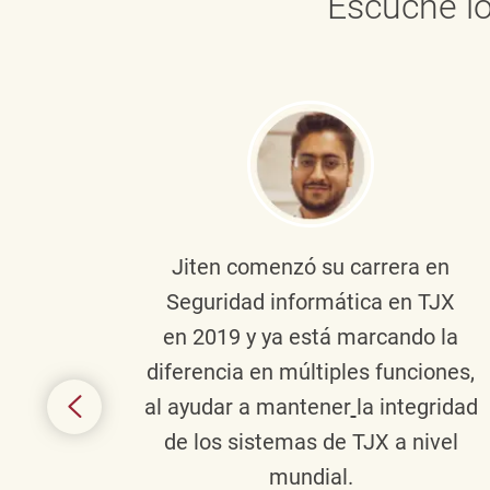
Escuche lo
onante
Jiten
comenzó su carrera en
en
Seguridad informática en TJX
ivo en
en 2019 y ya está marcando la
la
diferencia en múltiples funciones,
 con
al ayudar a mantener
la integridad
tes
de los sistemas de TJX a nivel
te en
mundial.