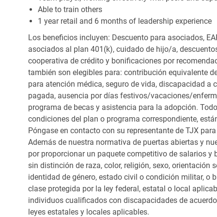
Able to train others
1 year retail and 6 months of leadership experience
Los beneficios incluyen: Descuento para asociados, EAP
asociados al plan 401(k), cuidado de hijo/a, descuento
cooperativa de crédito y bonificaciones por recomendac
también son elegibles para: contribución equivalente d
para atención médica, seguro de vida, discapacidad a c
pagada, ausencia por días festivos/vacaciones/enfer
programa de becas y asistencia para la adopción. Todo
condiciones del plan o programa correspondiente, está
Póngase en contacto con su representante de TJX para
Además de nuestra normativa de puertas abiertas y nue
por proporcionar un paquete competitivo de salarios y 
sin distinción de raza, color, religión, sexo, orientación
identidad de género, estado civil o condición militar, o
clase protegida por la ley federal, estatal o local apl
individuos cualificados con discapacidades de acuerd
leyes estatales y locales aplicables.