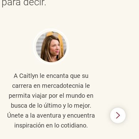
para decir.
A Caitlyn
le encanta que su
Braul
carrera en mercadotecnia le
pers
permita viajar por el mundo en
ento
busca de lo último y lo mejor.
lid
Únete a la aventura y encuentra
TJX,
inspiración en lo cotidiano.
en 
algo