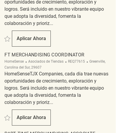
oportunidades de crecimiento, exploración y
logros. Será incluido en nuestro vibrante equipo
que adopta la diversidad, fomenta la
colaboración y prioriz...
Salvar FT Merchandising Coordinator REQ62269
Aplicar Ahora
FT Merchandising Coordinator
FT MERCHANDISING COORDINATOR
Categoría
ReqId
Ubicación
HomeSense
Asociados de Tiendas
REQ77615
Greenville,
Carolina del Sur, 29607
HomeSenseTJX Companies, cada día trae nuevas
oportunidades de crecimiento, exploración y
logros. Será incluido en nuestro vibrante equipo
que adopta la diversidad, fomenta la
colaboración y prioriz...
Salvar FT Merchandising Coordinator REQ77615
Aplicar Ahora
FT Merchandising Coordinator