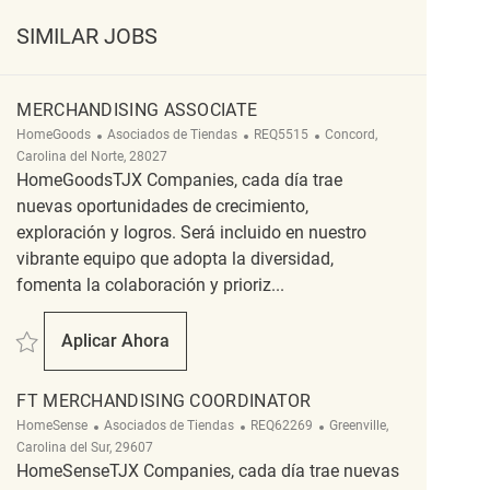
SIMILAR JOBS
MERCHANDISING ASSOCIATE
Categoría
ReqId
Ubicación
HomeGoods
Asociados de Tiendas
REQ5515
Concord,
Carolina del Norte, 28027
HomeGoodsTJX Companies, cada día trae
nuevas oportunidades de crecimiento,
exploración y logros. Será incluido en nuestro
vibrante equipo que adopta la diversidad,
fomenta la colaboración y prioriz...
Salvar merchandising associate REQ5515
Aplicar Ahora
Merchandising Associate
FT MERCHANDISING COORDINATOR
Categoría
ReqId
Ubicación
HomeSense
Asociados de Tiendas
REQ62269
Greenville,
Carolina del Sur, 29607
HomeSenseTJX Companies, cada día trae nuevas