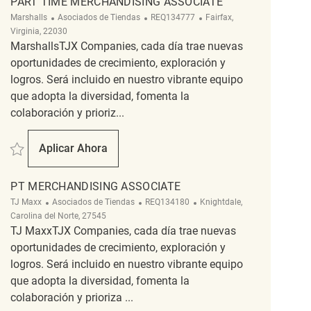
PART TIME MERCHANDISING ASSOCIATE
Categoría
ReqId
Ubicación
Marshalls
Asociados de Tiendas
REQ134777
Fairfax,
Virginia, 22030
MarshallsTJX Companies, cada día trae nuevas
oportunidades de crecimiento, exploración y
logros. Será incluido en nuestro vibrante equipo
que adopta la diversidad, fomenta la
colaboración y prioriz...
Salvar Part time Merchandising Associate REQ134777
Aplicar Ahora
Part Time Merchandising Associate
PT MERCHANDISING ASSOCIATE
Categoría
ReqId
Ubicación
TJ Maxx
Asociados de Tiendas
REQ134180
Knightdale,
Carolina del Norte, 27545
TJ MaxxTJX Companies, cada día trae nuevas
oportunidades de crecimiento, exploración y
logros. Será incluido en nuestro vibrante equipo
que adopta la diversidad, fomenta la
colaboración y prioriza ...