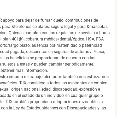
, apoyo para dejar de fumar, duelo, contribuciones de
s para &teléfonos celulares, seguro legal y para &mascotas,
ión. Quienes cumplan con los requisitos de servicio u horas
el plan 401(k), cobertura médica/dental/óptica, HSA, FSA
orto/largo plazo, ausencia por maternidad o paternidad
medad pagada, descuentos en seguros de automóvil/casa,
s los beneficios se proporcionan de acuerdo con las
n sujetos a estas y pueden cambiar periódicamente.
 obtener más información.
stro entorno de trabajo alentador, también nos esforzamos
beneficios. TJX considera a todos los aspirantes de empleo
 sexual, origen nacional, edad, discapacidad, expresión e
 basado en el estado de un individuo' en cualquier grupo o
icable. TJX también proporciona adaptaciones razonables a
o con la Ley de Estadounidenses con Discapacidades y las