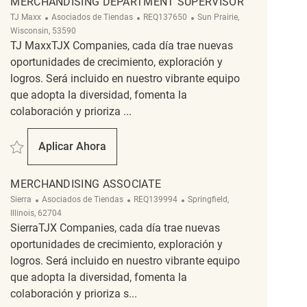
MERCHANDISING DEPARTMENT SUPERVISOR
Categoría
ReqId
Ubicación
TJ Maxx
Asociados de Tiendas
REQ137650
Sun Prairie,
Wisconsin, 53590
TJ MaxxTJX Companies, cada día trae nuevas
oportunidades de crecimiento, exploración y
logros. Será incluido en nuestro vibrante equipo
que adopta la diversidad, fomenta la
colaboración y prioriza ...
Salvar Merchandising Department Supervisor REQ137650
Aplicar Ahora
Merchandising Department Supervisor
MERCHANDISING ASSOCIATE
Categoría
ReqId
Ubicación
Sierra
Asociados de Tiendas
REQ139994
Springfield,
Illinois, 62704
SierraTJX Companies, cada día trae nuevas
oportunidades de crecimiento, exploración y
logros. Será incluido en nuestro vibrante equipo
que adopta la diversidad, fomenta la
colaboración y prioriza s...