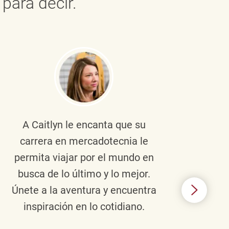
para decir.
A Caitlyn
le encanta que su
Braul
carrera en mercadotecnia le
pers
permita viajar por el mundo en
ento
busca de lo último y lo mejor.
lid
Únete a la aventura y encuentra
TJX,
inspiración en lo cotidiano.
en 
algo