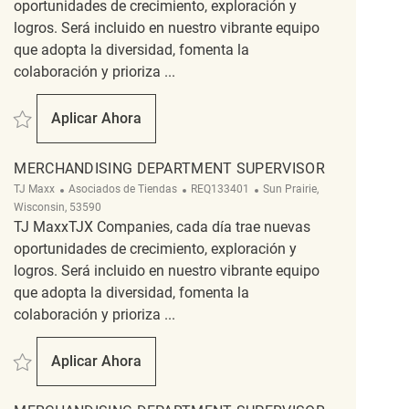
oportunidades de crecimiento, exploración y
logros. Será incluido en nuestro vibrante equipo
que adopta la diversidad, fomenta la
colaboración y prioriza ...
Salvar Merchandising Associate REQ131688
Aplicar Ahora
Merchandising Associate
MERCHANDISING DEPARTMENT SUPERVISOR
Categoría
ReqId
Ubicación
TJ Maxx
Asociados de Tiendas
REQ133401
Sun Prairie,
Wisconsin, 53590
TJ MaxxTJX Companies, cada día trae nuevas
oportunidades de crecimiento, exploración y
logros. Será incluido en nuestro vibrante equipo
que adopta la diversidad, fomenta la
colaboración y prioriza ...
Salvar Merchandising Department Supervisor REQ133401
Aplicar Ahora
Merchandising Department Supervisor