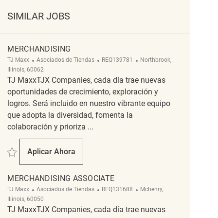
SIMILAR JOBS
MERCHANDISING
Categoría
ReqId
Ubicación
TJ Maxx
Asociados de Tiendas
REQ139781
Northbrook,
Illinois, 60062
TJ MaxxTJX Companies, cada día trae nuevas
oportunidades de crecimiento, exploración y
logros. Será incluido en nuestro vibrante equipo
que adopta la diversidad, fomenta la
colaboración y prioriza ...
Salvar Merchandising REQ139781
Aplicar Ahora
Merchandising
MERCHANDISING ASSOCIATE
Categoría
ReqId
Ubicación
TJ Maxx
Asociados de Tiendas
REQ131688
Mchenry,
Illinois, 60050
TJ MaxxTJX Companies, cada día trae nuevas