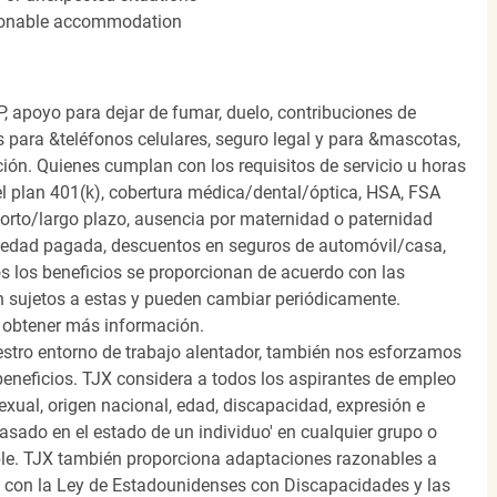
easonable accommodation
, apoyo para dejar de fumar, duelo, contribuciones de
s para &teléfonos celulares, seguro legal y para &mascotas,
ión. Quienes cumplan con los requisitos de servicio u horas
el plan 401(k), cobertura médica/dental/óptica, HSA, FSA
orto/largo plazo, ausencia por maternidad o paternidad
medad pagada, descuentos en seguros de automóvil/casa,
s los beneficios se proporcionan de acuerdo con las
n sujetos a estas y pueden cambiar periódicamente.
 obtener más información.
stro entorno de trabajo alentador, también nos esforzamos
beneficios. TJX considera a todos los aspirantes de empleo
 sexual, origen nacional, edad, discapacidad, expresión e
 basado en el estado de un individuo' en cualquier grupo o
icable. TJX también proporciona adaptaciones razonables a
o con la Ley de Estadounidenses con Discapacidades y las