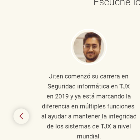
Escuche lo
onante
Jiten
comenzó su carrera en
en
Seguridad informática en TJX
ivo en
en 2019 y ya está marcando la
la
diferencia en múltiples funciones,
 con
al ayudar a mantener
la integridad
tes
de los sistemas de TJX a nivel
te en
mundial.