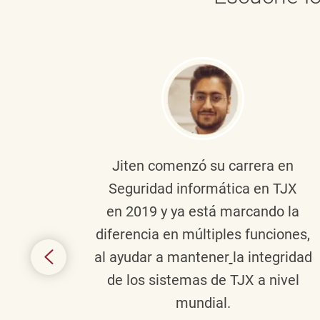
onante
Jiten
comenzó su carrera en
en
Seguridad informática en TJX
ivo en
en 2019 y ya está marcando la
la
diferencia en múltiples funciones,
 con
al ayudar a mantener
la integridad
tes
de los sistemas de TJX a nivel
te en
mundial.