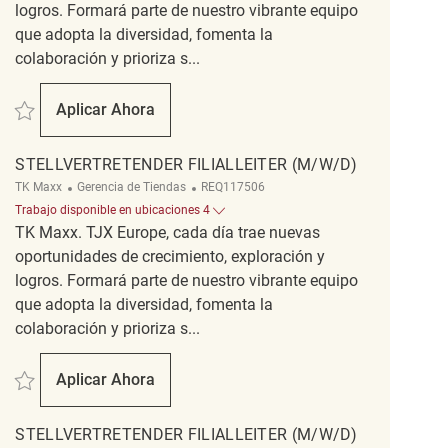
logros. Formará parte de nuestro vibrante equipo
que adopta la diversidad, fomenta la
colaboración y prioriza s...
Salvar Stellvertretender Filialleiter (m/w/d) REQ9827
Aplicar Ahora
Stellvertretender Filialleiter (m/w/d)
STELLVERTRETENDER FILIALLEITER (M/W/D)
Categoría
ReqId
TK Maxx
Gerencia de Tiendas
REQ117506
Trabajo disponible en ubicaciones 4
TK Maxx. TJX Europe, cada día trae nuevas
oportunidades de crecimiento, exploración y
logros. Formará parte de nuestro vibrante equipo
que adopta la diversidad, fomenta la
colaboración y prioriza s...
Salvar Stellvertretender Filialleiter (m/w/d) REQ117506
Aplicar Ahora
Stellvertretender Filialleiter (m/w/d)
STELLVERTRETENDER FILIALLEITER (M/W/D)