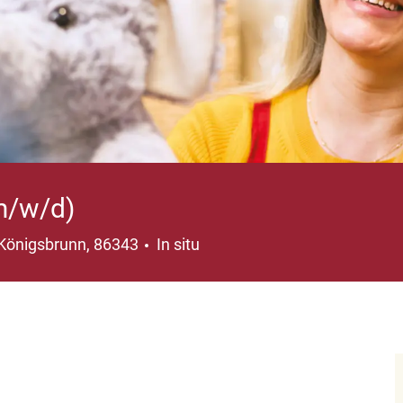
(m/w/d)
Ubicación
Königsbrunn, 86343
In situ