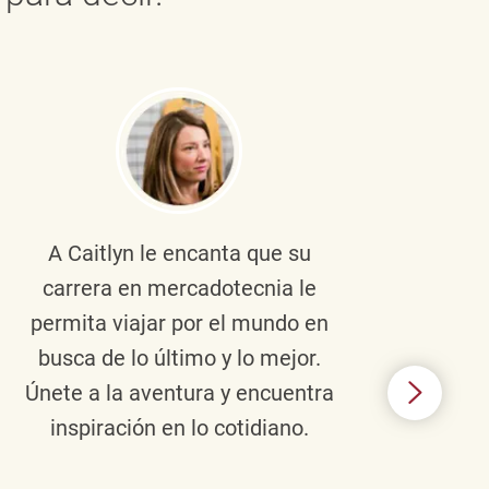
A Caitlyn
le encanta que su
Braul
carrera en mercadotecnia le
pers
permita viajar por el mundo en
ento
busca de lo último y lo mejor.
lid
Únete a la aventura y encuentra
TJX,
inspiración en lo cotidiano.
en 
algo