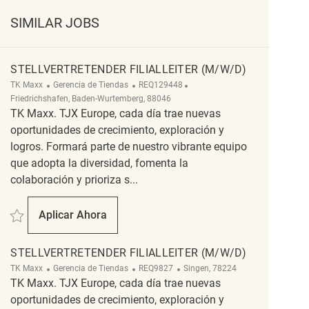
SIMILAR JOBS
STELLVERTRETENDER FILIALLEITER (M/W/D)
Categoría
ReqId
Ubicación
TK Maxx
Gerencia de Tiendas
REQ129448
Friedrichshafen, Baden-Wurtemberg, 88046
TK Maxx. TJX Europe, cada día trae nuevas
oportunidades de crecimiento, exploración y
logros. Formará parte de nuestro vibrante equipo
que adopta la diversidad, fomenta la
colaboración y prioriza s...
Salvar Stellvertretender Filialleiter (m/w/d) REQ129448
Aplicar Ahora
Stellvertretender Filialleiter (m/w/d)
STELLVERTRETENDER FILIALLEITER (M/W/D)
Categoría
ReqId
Ubicación
TK Maxx
Gerencia de Tiendas
REQ9827
Singen, 78224
TK Maxx. TJX Europe, cada día trae nuevas
oportunidades de crecimiento, exploración y