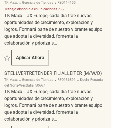
Categoría
ReqId
TK Maxx
Gerencia de Tiendas
REQ114155
Trabajo disponible en ubicaciones 7
TK Maxx. TJX Europe, cada día trae nuevas
oportunidades de crecimiento, exploración y
logros. Formará parte de nuestro vibrante equipo
que adopta la diversidad, fomenta la
colaboración y prioriza s...
Salvar Stellvertretender Filialleiter (m/w/d) REQ114155
Aplicar Ahora
Stellvertretender Filialleiter (m/w/d)
STELLVERTRETENDER FILIALLEITER (M/W/D)
Categoría
ReqId
Ubicación
TK Maxx
Gerencia de Tiendas
REQ136891
Koeln, Renania
del Norte-Westfalia, 50667
TK Maxx. TJX Europe, cada día trae nuevas
oportunidades de crecimiento, exploración y
logros. Formará parte de nuestro vibrante equipo
que adopta la diversidad, fomenta la
colaboración y prioriza s...