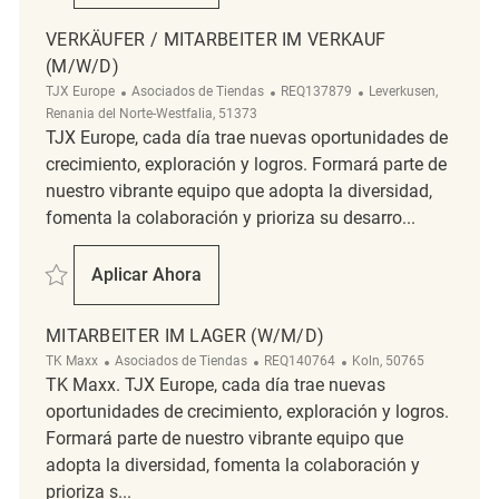
VERKÄUFER / MITARBEITER IM VERKAUF
(M/W/D)
Categoría
ReqId
Ubicación
TJX Europe
Asociados de Tiendas
REQ137879
Leverkusen,
Renania del Norte-Westfalia, 51373
TJX Europe, cada día trae nuevas oportunidades de
crecimiento, exploración y logros. Formará parte de
nuestro vibrante equipo que adopta la diversidad,
fomenta la colaboración y prioriza su desarro...
Salvar Verkäufer / Mitarbeiter im Verkauf (m/w/d) REQ137879
Aplicar Ahora
Verkäufer / Mitarbeiter Im Verkauf (m/w/d)
MITARBEITER IM LAGER (W/M/D)
Categoría
ReqId
Ubicación
TK Maxx
Asociados de Tiendas
REQ140764
Koln, 50765
TK Maxx. TJX Europe, cada día trae nuevas
oportunidades de crecimiento, exploración y logros.
Formará parte de nuestro vibrante equipo que
adopta la diversidad, fomenta la colaboración y
prioriza s...