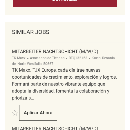
SIMILAR JOBS
MITARBEITER NACHTSCHICHT (M/W/D)
Categoría
ReqId
Ubicación
TK Maxx
Asociados de Tiendas
REQ132153
Koeln, Renania
del Norte-Westfalia, 50667
TK Maxx. TJX Europe, cada día trae nuevas
oportunidades de crecimiento, exploración y logros.
Formará parte de nuestro vibrante equipo que
adopta la diversidad, fomenta la colaboración y
prioriza s...
Salvar Mitarbeiter Nachtschicht (m/w/d) REQ132153
Aplicar Ahora
Mitarbeiter Nachtschicht (m/w/d)
MITARBEITER NACHTSCHICHT (M/W/D)