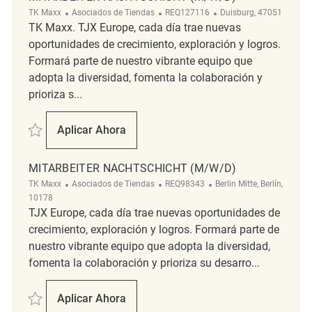
Categoría
ReqId
Ubicación
TK Maxx
Asociados de Tiendas
REQ127116
Duisburg, 47051
TK Maxx. TJX Europe, cada día trae nuevas
oportunidades de crecimiento, exploración y logros.
Formará parte de nuestro vibrante equipo que
adopta la diversidad, fomenta la colaboración y
prioriza s...
Salvar Mitarbeiter Nachtschicht (m/w/d) REQ127116
Aplicar Ahora
Mitarbeiter Nachtschicht (m/w/d)
MITARBEITER NACHTSCHICHT (M/W/D)
Categoría
ReqId
Ubicación
TK Maxx
Asociados de Tiendas
REQ98343
Berlin Mitte, Berlín,
10178
TJX Europe, cada día trae nuevas oportunidades de
crecimiento, exploración y logros. Formará parte de
nuestro vibrante equipo que adopta la diversidad,
fomenta la colaboración y prioriza su desarro...
Salvar Mitarbeiter Nachtschicht (m/w/d) REQ98343
Aplicar Ahora
Mitarbeiter Nachtschicht (m/w/d)