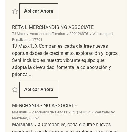
Salvar Temporary Merchandising Associate REQ135980
Aplicar Ahora
Temporary Merchandising Associate
RETAIL MERCHANDISING ASSOCIATE
Categoría
ReqId
Ubicación
TJ Maxx
Asociados de Tiendas
REQ126876
Williamsport,
Pensilvania, 17701
TJ MaxxTJX Companies, cada día trae nuevas
oportunidades de crecimiento, exploración y logros.
Será incluido en nuestro vibrante equipo que
adopta la diversidad, fomenta la colaboración y
prioriza ...
Salvar RETAIL MERCHANDISING ASSOCIATE REQ126876
Aplicar Ahora
RETAIL MERCHANDISING ASSOCIATE
MERCHANDISING ASSOCIATE
Categoría
ReqId
Ubicación
Marshalls
Asociados de Tiendas
REQ141084
Westminster,
Maryland, 21157
MarshallsTJX Companies, cada día trae nuevas
oportunidades de crecimiento, exploración y logros.