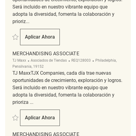
Será incluido en nuestro vibrante equipo que
adopta la diversidad, fomenta la colaboración y
prioriz...
Salvar Merchandising Associate REQ141084
Aplicar Ahora
Merchandising Associate
MERCHANDISING ASSOCIATE
Categoría
ReqId
Ubicación
TJ Maxx
Asociados de Tiendas
REQ128003
Philadelphia,
Pensilvania, 19152
TJ MaxxTJX Companies, cada día trae nuevas
oportunidades de crecimiento, exploración y logros.
Será incluido en nuestro vibrante equipo que
adopta la diversidad, fomenta la colaboración y
prioriza ...
Salvar Merchandising Associate REQ128003
Aplicar Ahora
Merchandising Associate
MERCHANDISING ASSOCIATE