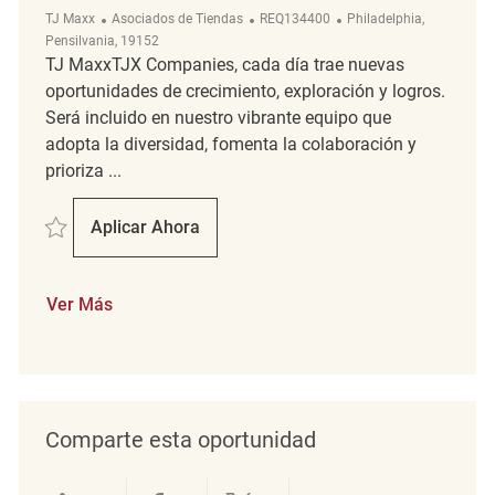
Categoría
ReqId
Ubicación
TJ Maxx
Asociados de Tiendas
REQ134400
Philadelphia,
Pensilvania, 19152
TJ MaxxTJX Companies, cada día trae nuevas
oportunidades de crecimiento, exploración y logros.
Será incluido en nuestro vibrante equipo que
adopta la diversidad, fomenta la colaboración y
prioriza ...
Salvar Merchandising Associate REQ134400
Aplicar Ahora
Merchandising Associate
Ver Más
Comparte esta oportunidad