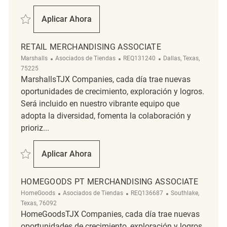
Salvar Merchandise Associate REQ93697
Aplicar Ahora
Merchandise Associate
RETAIL MERCHANDISING ASSOCIATE
Categoría
ReqId
Ubicación
Marshalls
Asociados de Tiendas
REQ131240
Dallas, Texas,
75225
MarshallsTJX Companies, cada día trae nuevas
oportunidades de crecimiento, exploración y logros.
Será incluido en nuestro vibrante equipo que
adopta la diversidad, fomenta la colaboración y
prioriz...
Salvar Retail Merchandising Associate REQ131240
Aplicar Ahora
Retail Merchandising Associate
HOMEGOODS PT MERCHANDISING ASSOCIATE
Categoría
ReqId
Ubicación
HomeGoods
Asociados de Tiendas
REQ136687
Southlake,
Texas, 76092
HomeGoodsTJX Companies, cada día trae nuevas
oportunidades de crecimiento, exploración y logros.