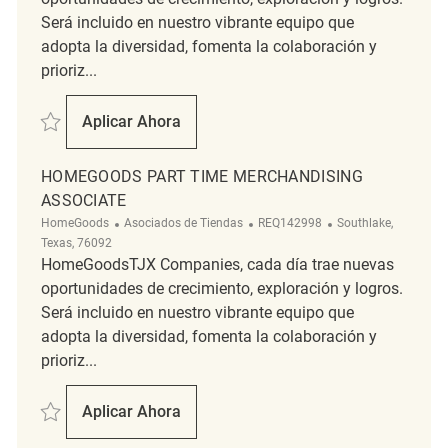
Será incluido en nuestro vibrante equipo que
adopta la diversidad, fomenta la colaboración y
prioriz...
Salvar HomeGoods PT Merchandising Associate REQ136687
Aplicar Ahora
HomeGoods PT Merchandising Associate
HOMEGOODS PART TIME MERCHANDISING
ASSOCIATE
Categoría
ReqId
Ubicación
HomeGoods
Asociados de Tiendas
REQ142998
Southlake,
Texas, 76092
HomeGoodsTJX Companies, cada día trae nuevas
oportunidades de crecimiento, exploración y logros.
Será incluido en nuestro vibrante equipo que
adopta la diversidad, fomenta la colaboración y
prioriz...
Salvar HomeGoods Part Time Merchandising Associate REQ142998
Aplicar Ahora
HomeGoods Part Time Merchandising Assoc