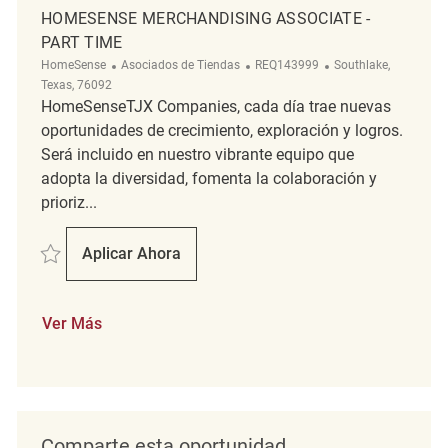
HOMESENSE MERCHANDISING ASSOCIATE -
PART TIME
Categoría
ReqId
Ubicación
HomeSense
Asociados de Tiendas
REQ143999
Southlake,
Texas, 76092
HomeSenseTJX Companies, cada día trae nuevas
oportunidades de crecimiento, exploración y logros.
Será incluido en nuestro vibrante equipo que
adopta la diversidad, fomenta la colaboración y
prioriz...
Salvar Homesense Merchandising Associate - Part Time REQ143999
Aplicar Ahora
Homesense Merchandising Associate - Part
Ver Más
Comparte esta oportunidad