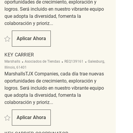
oportunidades de crecimiento, exploración y
logros. Será incluido en nuestro vibrante equipo
que adopta la diversidad, fomenta la
colaboración y prioriz...
Salvar Key Carrier REQ140230
Aplicar Ahora
Key Carrier
KEY CARRIER
Categoría
ReqId
Ubicación
Marshalls
Asociados de Tiendas
REQ139161
Galesburg,
Illinois, 61401
MarshallsTJX Companies, cada día trae nuevas
oportunidades de crecimiento, exploración y
logros. Será incluido en nuestro vibrante equipo
que adopta la diversidad, fomenta la
colaboración y prioriz...
Salvar Key Carrier REQ139161
Aplicar Ahora
Key Carrier