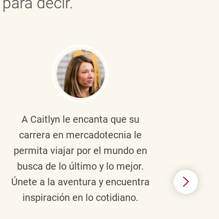
para decir.
A Caitlyn
le encanta que su
Braul
carrera en mercadotecnia le
pers
permita viajar por el mundo en
ento
busca de lo último y lo mejor.
lid
Únete a la aventura y encuentra
TJX,
inspiración en lo cotidiano.
en 
algo