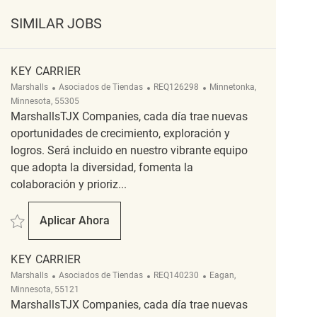
SIMILAR JOBS
KEY CARRIER
Categoría
ReqId
Ubicación
Marshalls
Asociados de Tiendas
REQ126298
Minnetonka,
Minnesota, 55305
MarshallsTJX Companies, cada día trae nuevas
oportunidades de crecimiento, exploración y
logros. Será incluido en nuestro vibrante equipo
que adopta la diversidad, fomenta la
colaboración y prioriz...
Salvar Key Carrier REQ126298
Aplicar Ahora
Key Carrier
KEY CARRIER
Categoría
ReqId
Ubicación
Marshalls
Asociados de Tiendas
REQ140230
Eagan,
Minnesota, 55121
MarshallsTJX Companies, cada día trae nuevas