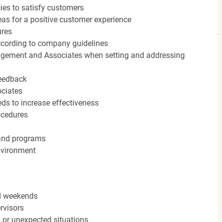
cies to satisfy customers
eas for a positive customer experience
ures
ccording to company guidelines
agement and Associates when setting and addressing
feedback
ociates
ds to increase effectiveness
rocedures
 and programs
nvironment
nd weekends
rvisors
n or unexpected situations