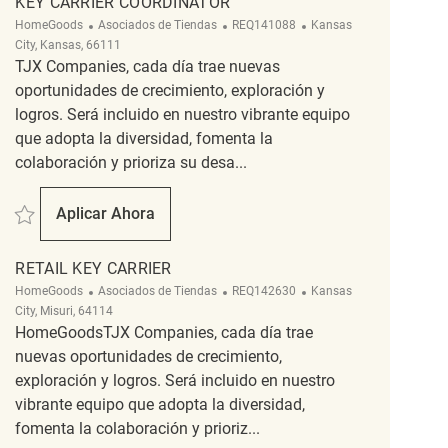
KEY CARRIER COORDINATOR
Categoría
ReqId
Ubicación
HomeGoods
Asociados de Tiendas
REQ141088
Kansas
City, Kansas, 66111
TJX Companies, cada día trae nuevas
oportunidades de crecimiento, exploración y
logros. Será incluido en nuestro vibrante equipo
que adopta la diversidad, fomenta la
colaboración y prioriza su desa...
Salvar Key Carrier Coordinator REQ141088
Aplicar Ahora
Key Carrier Coordinator
RETAIL KEY CARRIER
Categoría
ReqId
Ubicación
HomeGoods
Asociados de Tiendas
REQ142630
Kansas
City, Misuri, 64114
HomeGoodsTJX Companies, cada día trae
nuevas oportunidades de crecimiento,
exploración y logros. Será incluido en nuestro
vibrante equipo que adopta la diversidad,
fomenta la colaboración y prioriz...