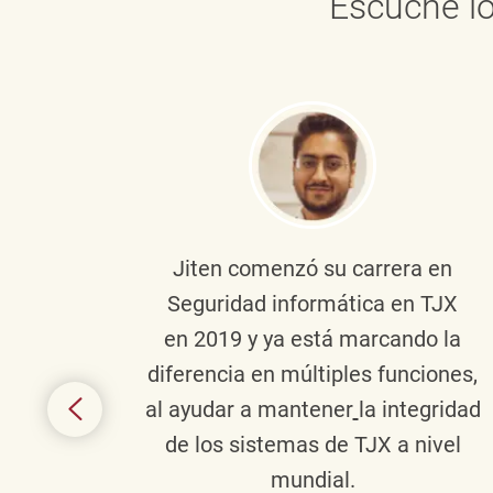
Escuche lo
onante
Jiten
comenzó su carrera en
en
Seguridad informática en TJX
ivo en
en 2019 y ya está marcando la
la
diferencia en múltiples funciones,
 con
al ayudar a mantener
la integridad
tes
de los sistemas de TJX a nivel
te en
mundial.