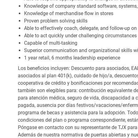
Knowledge of company standard software, systems,
Knowledge of merchandise flow in stores
Proven problem solving skills
Able to effectively coach, delegate, and follow-up on
Able to act quickly under challenging circumstances
Capable of multi-tasking
Superior communication and organizational skills wit
1 year retail, 6 months leadership experience
Los beneficios incluyen: Descuento para asociados, EAP
asociados al plan 401(k), cuidado de hijo/a, descuento
cooperativa de crédito y bonificaciones por recomendac
también son elegibles para: contribución equivalente d
para atención médica, seguro de vida, discapacidad a c
pagada, ausencia por días festivos/vacaciones/enfer
programa de becas y asistencia para la adopción. Todo
condiciones del plan o programa correspondiente, está
Póngase en contacto con su representante de TJX para
Además de nuestra normativa de puertas abiertas y nue