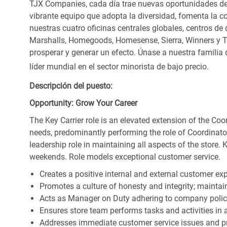
TJX Companies, cada día trae nuevas oportunidades de c
vibrante equipo que adopta la diversidad, fomenta la co
nuestras cuatro oficinas centrales globales, centros de 
Marshalls, Homegoods, Homesense, Sierra, Winners y 
prosperar y generar un efecto. Únase a nuestra familia
líder mundial en el sector minorista de bajo precio.
Descripción del puesto:
Opportunity: Grow Your Career
The Key Carrier role is an elevated extension of the Coor
needs, predominantly performing the role of Coordinator
leadership role in maintaining all aspects of the store. 
weekends. Role models exceptional customer service.
Creates a positive internal and external customer ex
Promotes a culture of honesty and integrity; maintain
Acts as Manager on Duty adhering to company polic
Ensures store team performs tasks and activities in 
Addresses immediate customer service issues and pr