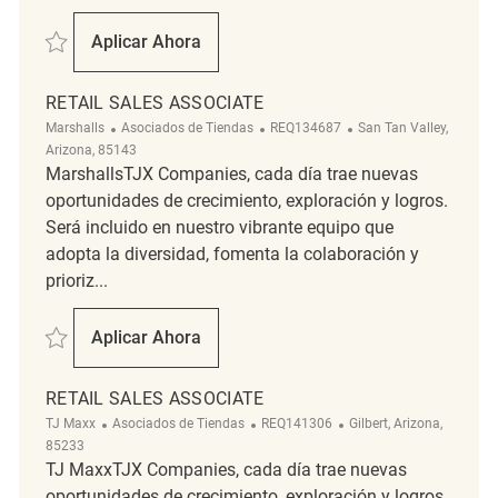
Salvar Retail Sales Associate REQ133641
Aplicar Ahora
Retail Sales Associate
RETAIL SALES ASSOCIATE
Categoría
ReqId
Ubicación
Marshalls
Asociados de Tiendas
REQ134687
San Tan Valley,
Arizona, 85143
MarshallsTJX Companies, cada día trae nuevas
oportunidades de crecimiento, exploración y logros.
Será incluido en nuestro vibrante equipo que
adopta la diversidad, fomenta la colaboración y
prioriz...
Salvar Retail Sales Associate REQ134687
Aplicar Ahora
Retail Sales Associate
RETAIL SALES ASSOCIATE
Categoría
ReqId
Ubicación
TJ Maxx
Asociados de Tiendas
REQ141306
Gilbert, Arizona,
85233
TJ MaxxTJX Companies, cada día trae nuevas
oportunidades de crecimiento, exploración y logros.