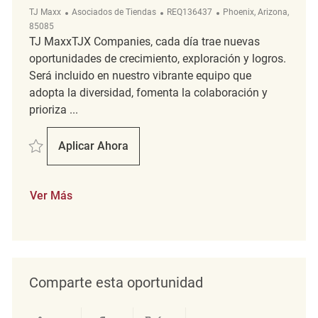
Categoría
ReqId
Ubicación
TJ Maxx
Asociados de Tiendas
REQ136437
Phoenix, Arizona,
85085
TJ MaxxTJX Companies, cada día trae nuevas
oportunidades de crecimiento, exploración y logros.
Será incluido en nuestro vibrante equipo que
adopta la diversidad, fomenta la colaboración y
prioriza ...
Salvar Retail Sales Associate REQ136437
Aplicar Ahora
Retail Sales Associate
Ver Más
Comparte esta oportunidad