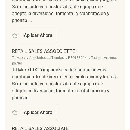
Será incluido en nuestro vibrante equipo que
adopta la diversidad, fomenta la colaboración y
prioriza ...
Salvar Retail Sales Associate REQ141306
Aplicar Ahora
Retail Sales Associate
RETAIL SALES ASSOCCIETTE
Categoría
ReqId
Ubicación
TJ Maxx
Asociados de Tiendas
REQ133014
Tucson, Arizona,
85704
TJ MaxxTJX Companies, cada día trae nuevas
oportunidades de crecimiento, exploración y logros.
Será incluido en nuestro vibrante equipo que
adopta la diversidad, fomenta la colaboración y
prioriza ...
Salvar Retail Sales Assocciette REQ133014
Aplicar Ahora
Retail Sales Assocciette
RETAIL SALES ASSOCIATE