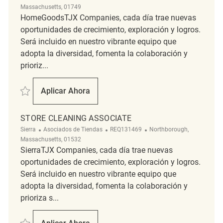
Massachusetts, 01749
HomeGoodsTJX Companies, cada día trae nuevas
oportunidades de crecimiento, exploración y logros.
Será incluido en nuestro vibrante equipo que
adopta la diversidad, fomenta la colaboración y
prioriz...
Salvar Store Cleaning Associate REQ137853
Aplicar Ahora
Store Cleaning Associate
STORE CLEANING ASSOCIATE
Categoría
ReqId
Ubicación
Sierra
Asociados de Tiendas
REQ131469
Northborough,
Massachusetts, 01532
SierraTJX Companies, cada día trae nuevas
oportunidades de crecimiento, exploración y logros.
Será incluido en nuestro vibrante equipo que
adopta la diversidad, fomenta la colaboración y
prioriza s...
Salvar Store Cleaning Associate REQ131469