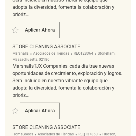
adopta la diversidad, fomenta la colaboración y
prioriz...
Salvar AM Store Cleaning Associate REQ104070
Aplicar Ahora
AM Store Cleaning Associate
STORE CLEANING ASSOCIATE
Categoría
ReqId
Ubicación
Marshalls
Asociados de Tiendas
REQ128364
Stoneham,
Massachusetts, 02180
MarshallsTJX Companies, cada día trae nuevas
oportunidades de crecimiento, exploración y logros.
Será incluido en nuestro vibrante equipo que
adopta la diversidad, fomenta la colaboración y
prioriz...
Salvar Store Cleaning Associate REQ128364
Aplicar Ahora
Store Cleaning Associate
STORE CLEANING ASSOCIATE
Categoría
ReqId
Ubicación
HomeGoods
Asociados de Tiendas
REQ137853
Hudson,