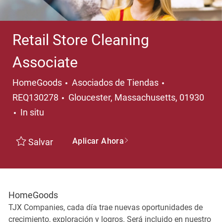
Retail Store Cleaning
Associate
Categoría
HomeGoods
Asociados de Tiendas
Ubicación
REQ130278
Gloucester, Massachusetts, 01930
In situ
Aplicar Ahora
Salvar
HomeGoods
TJX Companies, cada día trae nuevas oportunidades de
crecimiento, exploración y logros. Será incluido en nuestro