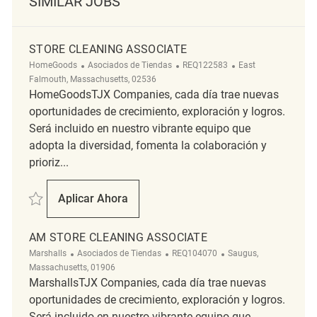
SIMILAR JOBS
STORE CLEANING ASSOCIATE
Categoría
ReqId
Ubicación
HomeGoods
Asociados de Tiendas
REQ122583
East
Falmouth, Massachusetts, 02536
HomeGoodsTJX Companies, cada día trae nuevas
oportunidades de crecimiento, exploración y logros.
Será incluido en nuestro vibrante equipo que
adopta la diversidad, fomenta la colaboración y
prioriz...
Salvar Store Cleaning Associate REQ122583
Aplicar Ahora
Store Cleaning Associate
AM STORE CLEANING ASSOCIATE
Categoría
ReqId
Ubicación
Marshalls
Asociados de Tiendas
REQ104070
Saugus,
Massachusetts, 01906
MarshallsTJX Companies, cada día trae nuevas
oportunidades de crecimiento, exploración y logros.
Será incluido en nuestro vibrante equipo que