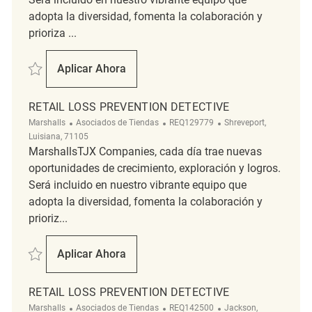
adopta la diversidad, fomenta la colaboración y
prioriza ...
Salvar Retail Loss Prevention Detective REQ130729
Aplicar Ahora
Retail Loss Prevention Detective
RETAIL LOSS PREVENTION DETECTIVE
Categoría
ReqId
Ubicación
Marshalls
Asociados de Tiendas
REQ129779
Shreveport,
Luisiana, 71105
MarshallsTJX Companies, cada día trae nuevas
oportunidades de crecimiento, exploración y logros.
Será incluido en nuestro vibrante equipo que
adopta la diversidad, fomenta la colaboración y
prioriz...
Salvar Retail Loss Prevention Detective REQ129779
Aplicar Ahora
Retail Loss Prevention Detective
RETAIL LOSS PREVENTION DETECTIVE
Categoría
ReqId
Ubicación
Marshalls
Asociados de Tiendas
REQ142500
Jackson,