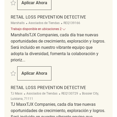
Salvar Retail Loss Prevention Detective REQ137756
Aplicar Ahora
Retail Loss Prevention Detective
RETAIL LOSS PREVENTION DETECTIVE
Categoría
ReqId
Marshalls
Asociados de Tiendas
REQ139166
Trabajo disponible en ubicaciones 2
MarshallsTJX Companies, cada día trae nuevas
oportunidades de crecimiento, exploración y logros.
Será incluido en nuestro vibrante equipo que
adopta la diversidad, fomenta la colaboración y
prioriz...
Salvar Retail Loss Prevention Detective REQ139166
Aplicar Ahora
Retail Loss Prevention Detective
RETAIL LOSS PREVENTION DETECTIVE
Categoría
ReqId
Ubicación
TJ Maxx
Asociados de Tiendas
REQ130729
Bossier City,
Luisiana, 71111
TJ MaxxTJX Companies, cada día trae nuevas
oportunidades de crecimiento, exploración y logros.
Será incluido en nuestro vibrante equipo que