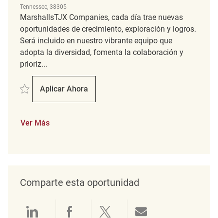
Tennessee, 38305
MarshallsTJX Companies, cada día trae nuevas
oportunidades de crecimiento, exploración y logros.
Será incluido en nuestro vibrante equipo que
adopta la diversidad, fomenta la colaboración y
prioriz...
Salvar Retail Loss Prevention Detective REQ142500
Aplicar Ahora
Retail Loss Prevention Detective
Ver Más
Comparte esta oportunidad