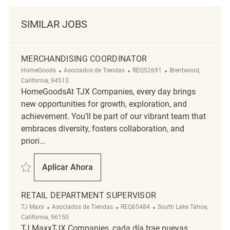
SIMILAR JOBS
MERCHANDISING COORDINATOR
Categoría
ReqId
Ubicación
HomeGoods
Asociados de Tiendas
REQ52691
Brentwood,
California, 94513
HomeGoodsAt TJX Companies, every day brings
new opportunities for growth, exploration, and
achievement. You’ll be part of our vibrant team that
embraces diversity, fosters collaboration, and
priori...
Salvar Merchandising Coordinator REQ52691
Aplicar Ahora
Merchandising Coordinator
RETAIL DEPARTMENT SUPERVISOR
Categoría
ReqId
Ubicación
TJ Maxx
Asociados de Tiendas
REQ65484
South Lake Tahoe,
California, 96150
TJ MaxxTJX Companies, cada día trae nuevas