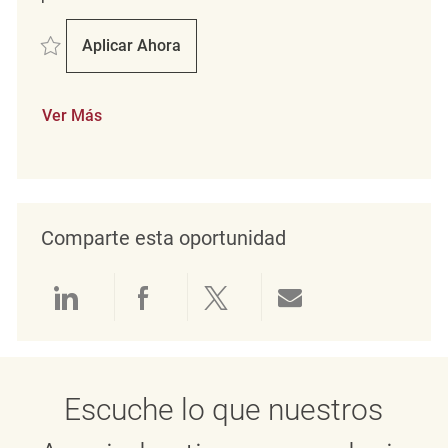
Salvar Retail Department Supervisor REQ117878
Aplicar Ahora
Retail Department Supervisor
Ver Más
Comparte esta oportunidad
Compartir a través de LinkedIn
Compartir a través de Face
Compartir a través de 
Compartir por 
Escuche lo que nuestros