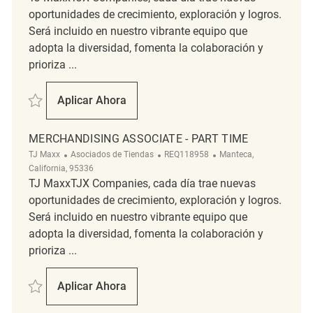
oportunidades de crecimiento, exploración y logros.
Será incluido en nuestro vibrante equipo que
adopta la diversidad, fomenta la colaboración y
prioriza ...
Salvar Retail Department Supervisor REQ65484
Aplicar Ahora
Retail Department Supervisor
MERCHANDISING ASSOCIATE - PART TIME
Categoría
ReqId
Ubicación
TJ Maxx
Asociados de Tiendas
REQ118958
Manteca,
California, 95336
TJ MaxxTJX Companies, cada día trae nuevas
oportunidades de crecimiento, exploración y logros.
Será incluido en nuestro vibrante equipo que
adopta la diversidad, fomenta la colaboración y
prioriza ...
Salvar Merchandising Associate - Part Time REQ118958
Aplicar Ahora
Merchandising Associate - Part Time