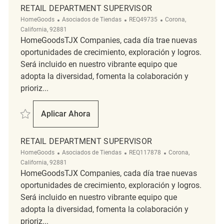
RETAIL DEPARTMENT SUPERVISOR
Categoría
ReqId
Ubicación
HomeGoods
Asociados de Tiendas
REQ49735
Corona,
California, 92881
HomeGoodsTJX Companies, cada día trae nuevas
oportunidades de crecimiento, exploración y logros.
Será incluido en nuestro vibrante equipo que
adopta la diversidad, fomenta la colaboración y
prioriz...
Salvar Retail Department Supervisor REQ49735
Aplicar Ahora
Retail Department Supervisor
RETAIL DEPARTMENT SUPERVISOR
Categoría
ReqId
Ubicación
HomeGoods
Asociados de Tiendas
REQ117878
Corona,
California, 92881
HomeGoodsTJX Companies, cada día trae nuevas
oportunidades de crecimiento, exploración y logros.
Será incluido en nuestro vibrante equipo que
adopta la diversidad, fomenta la colaboración y
prioriz...