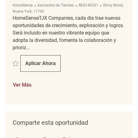
Categoría
ReqId
Ubicación
HomeSense
Asociados de Tiendas
REQ140331
Stony Brook,
Nueva York, 11790
HomeSenseTJX Companies, cada día trae nuevas
oportunidades de crecimiento, exploración y logros.
Será incluido en nuestro vibrante equipo que
adopta la diversidad, fomenta la colaboración y
prioriz...
Salvar Merchandising Supervisor REQ140331
Aplicar Ahora
Merchandising Supervisor
Ver Más
Comparte esta oportunidad