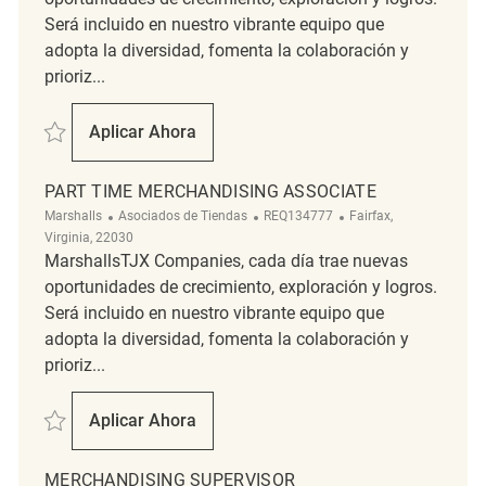
Será incluido en nuestro vibrante equipo que
adopta la diversidad, fomenta la colaboración y
prioriz...
Salvar part time merchandising associate REQ130173
Aplicar Ahora
Part Time Merchandising Associate
PART TIME MERCHANDISING ASSOCIATE
Categoría
ReqId
Ubicación
Marshalls
Asociados de Tiendas
REQ134777
Fairfax,
Virginia, 22030
MarshallsTJX Companies, cada día trae nuevas
oportunidades de crecimiento, exploración y logros.
Será incluido en nuestro vibrante equipo que
adopta la diversidad, fomenta la colaboración y
prioriz...
Salvar Part time Merchandising Associate REQ134777
Aplicar Ahora
Part Time Merchandising Associate
MERCHANDISING SUPERVISOR