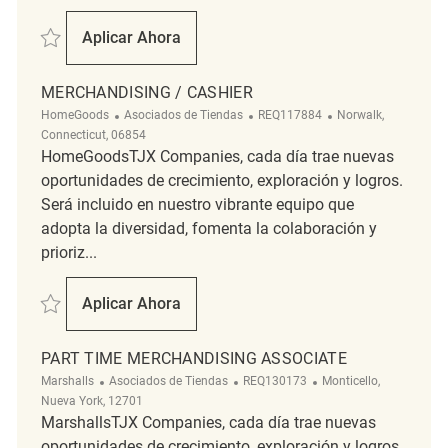
Salvar Retail Merchandising Associate REQ135270
Aplicar Ahora
Retail Merchandising Associate
MERCHANDISING / CASHIER
Categoría
ReqId
Ubicación
HomeGoods
Asociados de Tiendas
REQ117884
Norwalk,
Connecticut, 06854
HomeGoodsTJX Companies, cada día trae nuevas
oportunidades de crecimiento, exploración y logros.
Será incluido en nuestro vibrante equipo que
adopta la diversidad, fomenta la colaboración y
prioriz...
Salvar merchandising / Cashier REQ117884
Aplicar Ahora
Merchandising / Cashier
PART TIME MERCHANDISING ASSOCIATE
Categoría
ReqId
Ubicación
Marshalls
Asociados de Tiendas
REQ130173
Monticello,
Nueva York, 12701
MarshallsTJX Companies, cada día trae nuevas
oportunidades de crecimiento, exploración y logros.