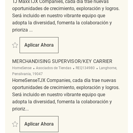
TJ MaxxTJX Companies, cada día trae nuevas
oportunidades de crecimiento, exploración y logros.
Será incluido en nuestro vibrante equipo que
adopta la diversidad, fomenta la colaboración y
prioriza ...
Salvar Merchandising Associate REQ134400
Aplicar Ahora
Merchandising Associate
MERCHANDISING SUPERVISOR/KEY CARRIER
Categoría
ReqId
Ubicación
HomeSense
Asociados de Tiendas
REQ134980
Langhorne,
Pensilvania, 19047
HomeSenseTJX Companies, cada día trae nuevas
oportunidades de crecimiento, exploración y logros.
Será incluido en nuestro vibrante equipo que
adopta la diversidad, fomenta la colaboración y
prioriz...
Salvar Merchandising Supervisor/Key Carrier REQ134980
Aplicar Ahora
Merchandising Supervisor/Key Carrier