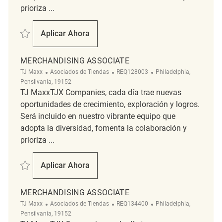
prioriza ...
Salvar Merchandising REQ143521
Aplicar Ahora
Merchandising
MERCHANDISING ASSOCIATE
Categoría
ReqId
Ubicación
TJ Maxx
Asociados de Tiendas
REQ128003
Philadelphia,
Pensilvania, 19152
TJ MaxxTJX Companies, cada día trae nuevas
oportunidades de crecimiento, exploración y logros.
Será incluido en nuestro vibrante equipo que
adopta la diversidad, fomenta la colaboración y
prioriza ...
Salvar Merchandising Associate REQ128003
Aplicar Ahora
Merchandising Associate
MERCHANDISING ASSOCIATE
Categoría
ReqId
Ubicación
TJ Maxx
Asociados de Tiendas
REQ134400
Philadelphia,
Pensilvania, 19152