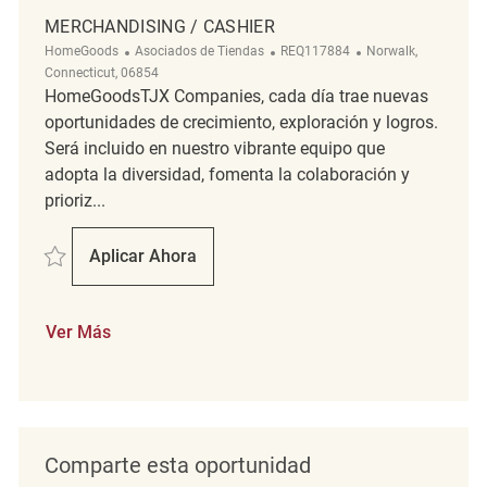
MERCHANDISING / CASHIER
Categoría
ReqId
Ubicación
HomeGoods
Asociados de Tiendas
REQ117884
Norwalk,
Connecticut, 06854
HomeGoodsTJX Companies, cada día trae nuevas
oportunidades de crecimiento, exploración y logros.
Será incluido en nuestro vibrante equipo que
adopta la diversidad, fomenta la colaboración y
prioriz...
Salvar merchandising / Cashier REQ117884
Aplicar Ahora
Merchandising / Cashier
Ver Más
Comparte esta oportunidad