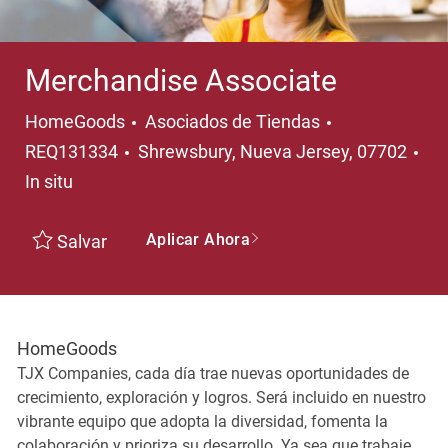
Merchandise Associate
Categoría
HomeGoods
Asociados de Tiendas
Ubicación
REQ131334
Shrewsbury, Nueva Jersey, 07702
In situ
Aplicar Ahora
Salvar
HomeGoods
TJX Companies, cada día trae nuevas oportunidades de
crecimiento, exploración y logros. Será incluido en nuestro
vibrante equipo que adopta la diversidad, fomenta la
colaboración y prioriza su desarrollo. Ya sea que trabaje