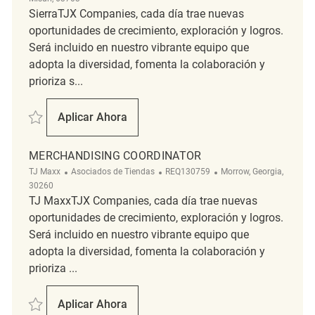
SierraTJX Companies, cada día trae nuevas
oportunidades de crecimiento, exploración y logros.
Será incluido en nuestro vibrante equipo que
adopta la diversidad, fomenta la colaboración y
prioriza s...
Salvar Part Time Merchandising Associate REQ142704
Aplicar Ahora
Part Time Merchandising Associate
MERCHANDISING COORDINATOR
Categoría
ReqId
Ubicación
TJ Maxx
Asociados de Tiendas
REQ130759
Morrow, Georgia,
30260
TJ MaxxTJX Companies, cada día trae nuevas
oportunidades de crecimiento, exploración y logros.
Será incluido en nuestro vibrante equipo que
adopta la diversidad, fomenta la colaboración y
prioriza ...
Salvar Merchandising Coordinator REQ130759
Aplicar Ahora
Merchandising Coordinator