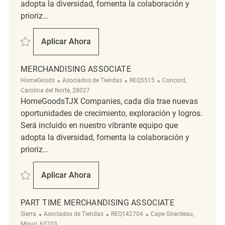
adopta la diversidad, fomenta la colaboración y
prioriz...
Salvar Merchandising Associate REQ138542
Aplicar Ahora
Merchandising Associate
MERCHANDISING ASSOCIATE
Categoría
ReqId
Ubicación
HomeGoods
Asociados de Tiendas
REQ5515
Concord,
Carolina del Norte, 28027
HomeGoodsTJX Companies, cada día trae nuevas
oportunidades de crecimiento, exploración y logros.
Será incluido en nuestro vibrante equipo que
adopta la diversidad, fomenta la colaboración y
prioriz...
Salvar merchandising associate REQ5515
Aplicar Ahora
Merchandising Associate
PART TIME MERCHANDISING ASSOCIATE
Categoría
ReqId
Ubicación
Sierra
Asociados de Tiendas
REQ142704
Cape Girardeau,
Misuri, 63703