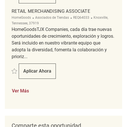
RETAIL MERCHANDISING ASSOCIATE
Categoría
ReqId
Ubicación
HomeGoods
Asociados de Tiendas
REQ64033
Knoxville,
Tennessee, 37919
HomeGoodsTJX Companies, cada día trae nuevas
oportunidades de crecimiento, exploración y logros.
Será incluido en nuestro vibrante equipo que
adopta la diversidad, fomenta la colaboración y
prioriz...
Salvar Retail Merchandising Associate REQ64033
Aplicar Ahora
Retail Merchandising Associate
Ver Más
Comparte esta oportunidad