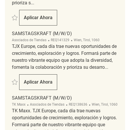
prioriza s...
Salvar Samstagskraft (m/w/d) REQ133170
Aplicar Ahora
Samstagskraft (m/w/d)
SAMSTAGSKRAFT (M/W/D)
Categoría
ReqId
Ubicación
Asociados de Tiendas
REQ141329
Wien, Tirol, 1060
TJX Europe, cada día trae nuevas oportunidades de
crecimiento, exploración y logros. Formará parte de
nuestro vibrante equipo que adopta la diversidad,
fomenta la colaboración y prioriza su desarro...
Salvar Samstagskraft (m/w/d) REQ141329
Aplicar Ahora
Samstagskraft (m/w/d)
SAMSTAGSKRAFT (M/W/D)
Categoría
ReqId
Ubicación
TK Maxx
Asociados de Tiendas
REQ138636
Wien, Tirol, 1060
TK Maxx. TJX Europe, cada día trae nuevas
oportunidades de crecimiento, exploración y logros.
Formará parte de nuestro vibrante equipo que