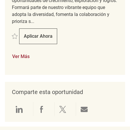
oportunidades de crecimiento, exploración y logros.
Formará parte de nuestro vibrante equipo que
adopta la diversidad, fomenta la colaboración y
prioriza s...
Salvar Samstagskraft (m/w/d) REQ128948
Aplicar Ahora
Samstagskraft (m/w/d)
Ver Más
Comparte esta oportunidad
Compartir a través de LinkedIn
Compartir a través de Face
Compartir a través de 
Compartir por 