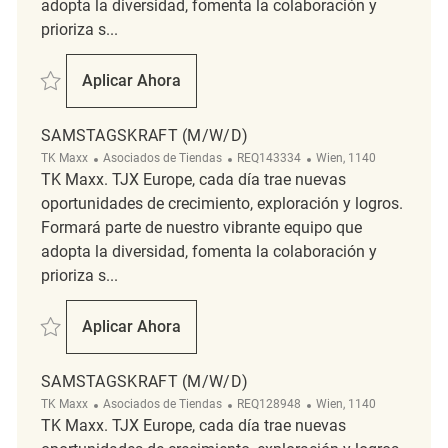
adopta la diversidad, fomenta la colaboración y
prioriza s...
Salvar Samstagskraft (m/w/d) REQ138636
Aplicar Ahora
Samstagskraft (m/w/d)
SAMSTAGSKRAFT (M/W/D)
Categoría
ReqId
Ubicación
TK Maxx
Asociados de Tiendas
REQ143334
Wien, 1140
TK Maxx. TJX Europe, cada día trae nuevas
oportunidades de crecimiento, exploración y logros.
Formará parte de nuestro vibrante equipo que
adopta la diversidad, fomenta la colaboración y
prioriza s...
Salvar Samstagskraft (m/w/d) REQ143334
Aplicar Ahora
Samstagskraft (m/w/d)
SAMSTAGSKRAFT (M/W/D)
Categoría
ReqId
Ubicación
TK Maxx
Asociados de Tiendas
REQ128948
Wien, 1140
TK Maxx. TJX Europe, cada día trae nuevas