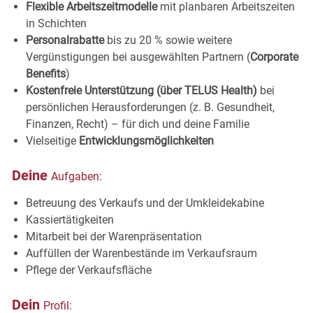
Flexible Arbeitszeitmodelle
mit planbaren Arbeitszeiten
in
Schichten
Personalrabatte
bis zu 20 % sowie weitere
Vergünstigungen bei ausgewählten Partnern (
Corporate
Benefits
)
Kostenfreie Unterstützung (über TELUS Health)
bei
persönlichen Herausforderungen (z. B. Gesundheit,
Finanzen, Recht) – für dich und deine Familie
Vielseitige
Entwicklungsmöglichkeiten
Deine
Aufgaben:
Betreuung des Verkaufs und der
Umkleidekabine
Kassiertätigkeiten
Mitarbeit bei der
Warenpräsentation
Auffüllen der Warenbestände im
Verkaufsraum
Pflege der
Verkaufsfläche
Dein
Profil: