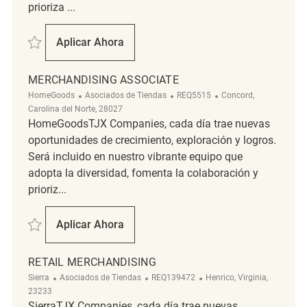
prioriza ...
Salvar Full Time Retail Merchandising Coordinator REQ144040
Aplicar Ahora
Full Time Retail Merchandising Coordinator
MERCHANDISING ASSOCIATE
Categoría
ReqId
Ubicación
HomeGoods
Asociados de Tiendas
REQ5515
Concord,
Carolina del Norte, 28027
HomeGoodsTJX Companies, cada día trae nuevas
oportunidades de crecimiento, exploración y logros.
Será incluido en nuestro vibrante equipo que
adopta la diversidad, fomenta la colaboración y
prioriz...
Salvar merchandising associate REQ5515
Aplicar Ahora
Merchandising Associate
RETAIL MERCHANDISING
Categoría
ReqId
Ubicación
Sierra
Asociados de Tiendas
REQ139472
Henrico, Virginia,
23233
SierraTJX Companies, cada día trae nuevas