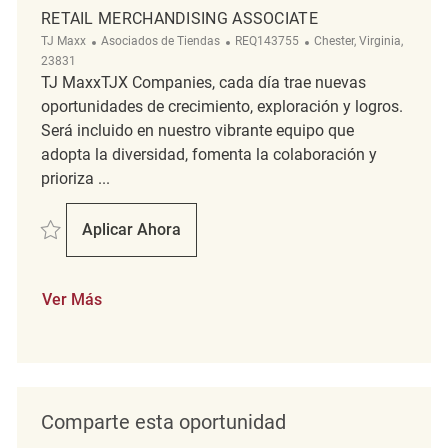
RETAIL MERCHANDISING ASSOCIATE
Categoría
ReqId
Ubicación
TJ Maxx
Asociados de Tiendas
REQ143755
Chester, Virginia,
23831
TJ MaxxTJX Companies, cada día trae nuevas
oportunidades de crecimiento, exploración y logros.
Será incluido en nuestro vibrante equipo que
adopta la diversidad, fomenta la colaboración y
prioriza ...
Salvar Retail Merchandising Associate REQ143755
Aplicar Ahora
Retail Merchandising Associate
Ver Más
Comparte esta oportunidad