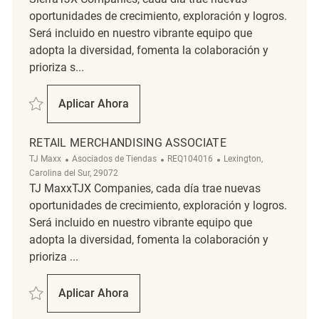
oportunidades de crecimiento, exploración y logros.
Será incluido en nuestro vibrante equipo que
adopta la diversidad, fomenta la colaboración y
prioriza s...
Salvar Retail Merchandising REQ139472
Aplicar Ahora
Retail Merchandising
RETAIL MERCHANDISING ASSOCIATE
Categoría
ReqId
Ubicación
TJ Maxx
Asociados de Tiendas
REQ104016
Lexington,
Carolina del Sur, 29072
TJ MaxxTJX Companies, cada día trae nuevas
oportunidades de crecimiento, exploración y logros.
Será incluido en nuestro vibrante equipo que
adopta la diversidad, fomenta la colaboración y
prioriza ...
Salvar Retail Merchandising Associate REQ104016
Aplicar Ahora
Retail Merchandising Associate