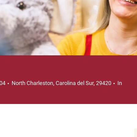
Ubicación
404
North Charleston, Carolina del Sur, 29420
In