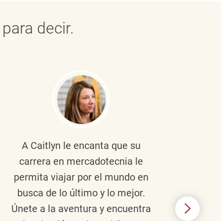
para decir.
A Caitlyn
le encanta que su
Braul
carrera en mercadotecnia le
pers
permita viajar por el mundo en
ento
busca de lo último y lo mejor.
lid
Únete a la aventura y encuentra
TJX,