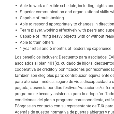
Able to work a flexible schedule, including nights a
Superior communication and organizational skills wit
Capable of multi-tasking
Able to respond appropriately to changes in directio
Team player, working effectively with peers and supe
Capable of lifting heavy objects with or without r
Able to train others
1 year retail and 6 months of leadership experience
Los beneficios incluyen: Descuento para asociados, EAP
asociados al plan 401(k), cuidado de hijo/a, descuento
cooperativa de crédito y bonificaciones por recomendac
también son elegibles para: contribución equivalente d
para atención médica, seguro de vida, discapacidad a c
pagada, ausencia por días festivos/vacaciones/enfer
programa de becas y asistencia para la adopción. Todo
condiciones del plan o programa correspondiente, está
Póngase en contacto con su representante de TJX para
Además de nuestra normativa de puertas abiertas y nue