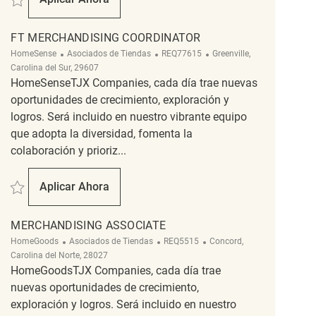
FT Merchandising Coordinator
FT MERCHANDISING COORDINATOR
Categoría
ReqId
Ubicación
HomeSense
Asociados de Tiendas
REQ77615
Greenville,
Carolina del Sur, 29607
HomeSenseTJX Companies, cada día trae nuevas
oportunidades de crecimiento, exploración y
logros. Será incluido en nuestro vibrante equipo
que adopta la diversidad, fomenta la
colaboración y prioriz...
Salvar FT Merchandising Coordinator REQ77615
Aplicar Ahora
FT Merchandising Coordinator
MERCHANDISING ASSOCIATE
Categoría
ReqId
Ubicación
HomeGoods
Asociados de Tiendas
REQ5515
Concord,
Carolina del Norte, 28027
HomeGoodsTJX Companies, cada día trae
nuevas oportunidades de crecimiento,
exploración y logros. Será incluido en nuestro