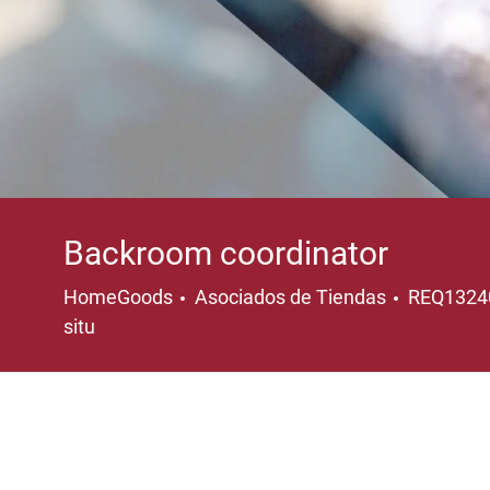
Backroom coordinator
Categoría
HomeGoods
Asociados de Tiendas
REQ132
situ