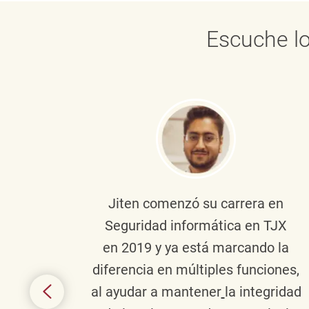
Escuche lo
onante
Jiten
comenzó su carrera en
en
Seguridad informática en TJX
ivo en
en 2019 y ya está marcando la
la
diferencia en múltiples funciones,
 con
al ayudar a mantener
la integridad