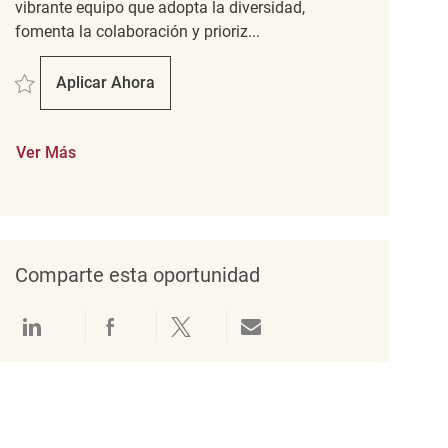
vibrante equipo que adopta la diversidad,
fomenta la colaboración y prioriz...
Salvar merchandising associate REQ5515
Aplicar Ahora
Merchandising Associate
Ver Más
Comparte esta oportunidad
Compartir a través de LinkedIn
Compartir a través de Facebook
Compartir a través de twitter
Compartir por correo electró