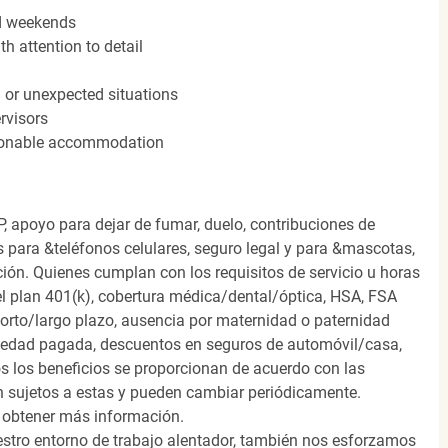
nd weekends
h attention to detail
n or unexpected situations
rvisors
easonable accommodation
, apoyo para dejar de fumar, duelo, contribuciones de
s para &teléfonos celulares, seguro legal y para &mascotas,
ión. Quienes cumplan con los requisitos de servicio u horas
el plan 401(k), cobertura médica/dental/óptica, HSA, FSA
orto/largo plazo, ausencia por maternidad o paternidad
medad pagada, descuentos en seguros de automóvil/casa,
s los beneficios se proporcionan de acuerdo con las
n sujetos a estas y pueden cambiar periódicamente.
 obtener más información.
stro entorno de trabajo alentador, también nos esforzamos