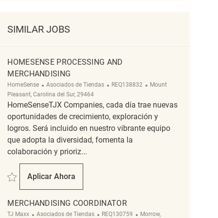
SIMILAR JOBS
HOMESENSE PROCESSING AND
MERCHANDISING
Categoría
ReqId
Ubicación
HomeSense
Asociados de Tiendas
REQ138832
Mount
Pleasant, Carolina del Sur, 29464
HomeSenseTJX Companies, cada día trae nuevas
oportunidades de crecimiento, exploración y
logros. Será incluido en nuestro vibrante equipo
que adopta la diversidad, fomenta la
colaboración y prioriz...
Salvar Homesense Processing and Merchandising REQ138832
Aplicar Ahora
Homesense Processing And Merchandising
MERCHANDISING COORDINATOR
Categoría
ReqId
Ubicación
TJ Maxx
Asociados de Tiendas
REQ130759
Morrow,