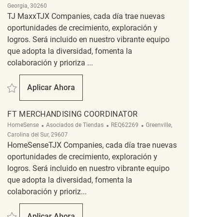
Georgia, 30260
TJ MaxxTJX Companies, cada día trae nuevas
oportunidades de crecimiento, exploración y
logros. Será incluido en nuestro vibrante equipo
que adopta la diversidad, fomenta la
colaboración y prioriza ...
Salvar Merchandising Coordinator REQ130759
Aplicar Ahora
Merchandising Coordinator
FT MERCHANDISING COORDINATOR
Categoría
ReqId
Ubicación
HomeSense
Asociados de Tiendas
REQ62269
Greenville,
Carolina del Sur, 29607
HomeSenseTJX Companies, cada día trae nuevas
oportunidades de crecimiento, exploración y
logros. Será incluido en nuestro vibrante equipo
que adopta la diversidad, fomenta la
colaboración y prioriz...
Salvar FT Merchandising Coordinator REQ62269
Aplicar Ahora