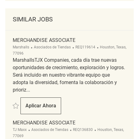
SIMILAR JOBS
MERCHANDISE ASSOCIATE
Categoría
ReqId
Ubicación
Marshalls
Asociados de Tiendas
REQ119614
Houston, Texas,
77096
MarshallsTJX Companies, cada día trae nuevas
oportunidades de crecimiento, exploración y logros.
Será incluido en nuestro vibrante equipo que
adopta la diversidad, fomenta la colaboración y
prioriz...
Salvar Merchandise Associate REQ119614
Aplicar Ahora
Merchandise Associate
MERCHANDISE ASSOCIATE
Categoría
ReqId
Ubicación
TJ Maxx
Asociados de Tiendas
REQ136830
Houston, Texas,
77069