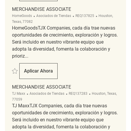
MERCHANDISE ASSOCIATE
Categoría
ReqId
Ubicación
HomeGoods
Asociados de Tiendas
REQ137825
Houston,
Texas, 77082
HomeGoodsTJX Companies, cada día trae nuevas
oportunidades de crecimiento, exploración y logros.
Será incluido en nuestro vibrante equipo que
adopta la diversidad, fomenta la colaboración y
prioriz...
Salvar Merchandise associate REQ137825
Aplicar Ahora
Merchandise Associate
MERCHANDISE ASSOCIATE
Categoría
ReqId
Ubicación
TJ Maxx
Asociados de Tiendas
REQ137283
Houston, Texas,
77059
TJ MaxxTJX Companies, cada día trae nuevas
oportunidades de crecimiento, exploración y logros.
Será incluido en nuestro vibrante equipo que
adopta la diversidad, fomenta la colaboración y