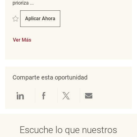
prioriza ...
Salvar merchandise associate REQ137283
Aplicar Ahora
Merchandise Associate
Ver Más
Comparte esta oportunidad
Compartir a través de LinkedIn
Compartir a través de Face
Compartir a través de 
Compartir por 
Escuche lo que nuestros