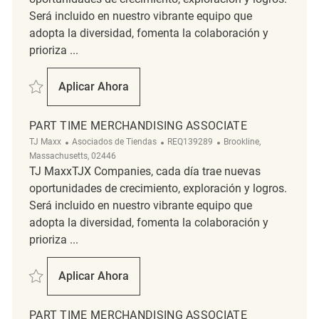
Será incluido en nuestro vibrante equipo que
adopta la diversidad, fomenta la colaboración y
prioriza ...
Salvar part time merchandising associate REQ131059
Aplicar Ahora
Part Time Merchandising Associate
PART TIME MERCHANDISING ASSOCIATE
Categoría
ReqId
Ubicación
TJ Maxx
Asociados de Tiendas
REQ139289
Brookline,
Massachusetts, 02446
TJ MaxxTJX Companies, cada día trae nuevas
oportunidades de crecimiento, exploración y logros.
Será incluido en nuestro vibrante equipo que
adopta la diversidad, fomenta la colaboración y
prioriza ...
Salvar part time merchandising associate REQ139289
Aplicar Ahora
Part Time Merchandising Associate
PART TIME MERCHANDISING ASSOCIATE