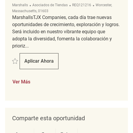
Categoría
ReqId
Ubicación
Marshalls
Asociados de Tiendas
REQ121216
Worcester,
Massachusetts, 01603
MarshallsTJX Companies, cada día trae nuevas
oportunidades de crecimiento, exploración y logros.
Será incluido en nuestro vibrante equipo que
adopta la diversidad, fomenta la colaboración y
prioriz...
Salvar Part Time Merchandising Associate REQ121216
Aplicar Ahora
Part Time Merchandising Associate
Ver Más
Comparte esta oportunidad