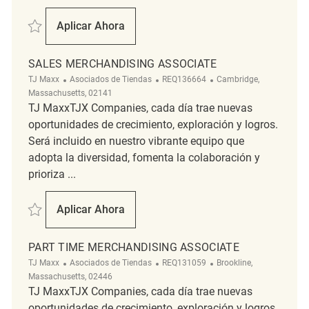
Salvar Merchandising Associate REQ142314
Aplicar Ahora
Merchandising Associate
SALES MERCHANDISING ASSOCIATE
Categoría
ReqId
Ubicación
TJ Maxx
Asociados de Tiendas
REQ136664
Cambridge,
Massachusetts, 02141
TJ MaxxTJX Companies, cada día trae nuevas
oportunidades de crecimiento, exploración y logros.
Será incluido en nuestro vibrante equipo que
adopta la diversidad, fomenta la colaboración y
prioriza ...
Salvar Sales Merchandising Associate REQ136664
Aplicar Ahora
Sales Merchandising Associate
PART TIME MERCHANDISING ASSOCIATE
Categoría
ReqId
Ubicación
TJ Maxx
Asociados de Tiendas
REQ131059
Brookline,
Massachusetts, 02446
TJ MaxxTJX Companies, cada día trae nuevas
oportunidades de crecimiento, exploración y logros.