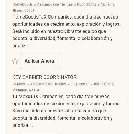
Categoría
ReqId
Ubicación
HomeGoods
Asociados de Tiendas
REQ135752
Mchenry,
Illinois, 60051
HomeGoodsTJX Companies, cada día trae nuevas
oportunidades de crecimiento, exploración y logros.
Será incluido en nuestro vibrante equipo que
adopta la diversidad, fomenta la colaboración y
prioriz...
Salvar Key Carrier Coordinator REQ135752
Aplicar Ahora
Key Carrier Coordinator
KEY CARRIER COORDINATOR
Categoría
ReqId
Ubicación
TJ Maxx
Asociados de Tiendas
REQ128638
Battle Creek,
Míchigan, 49014
TJ MaxxTJX Companies, cada día trae nuevas
oportunidades de crecimiento, exploración y logros.
Será incluido en nuestro vibrante equipo que
adopta la diversidad, fomenta la colaboración y
prioriza ...