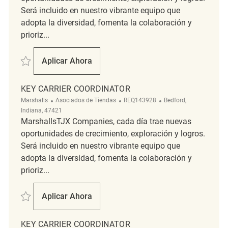
Será incluido en nuestro vibrante equipo que
adopta la diversidad, fomenta la colaboración y
prioriz...
Salvar Key Carrier Coordinator REQ136882
Aplicar Ahora
Key Carrier Coordinator
KEY CARRIER COORDINATOR
Categoría
ReqId
Ubicación
Marshalls
Asociados de Tiendas
REQ143928
Bedford,
Indiana, 47421
MarshallsTJX Companies, cada día trae nuevas
oportunidades de crecimiento, exploración y logros.
Será incluido en nuestro vibrante equipo que
adopta la diversidad, fomenta la colaboración y
prioriz...
Salvar Key Carrier Coordinator REQ143928
Aplicar Ahora
Key Carrier Coordinator
KEY CARRIER COORDINATOR