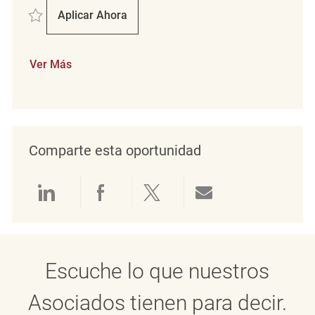
Salvar Key Carrier Coordinator REQ128638
Aplicar Ahora
Key Carrier Coordinator
Ver Más
Comparte esta oportunidad
Compartir a través de LinkedIn
Compartir a través de Face
Compartir a través de 
Compartir por 
Escuche lo que nuestros
Asociados tienen para decir.