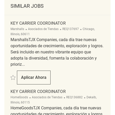
SIMILAR JOBS
KEY CARRIER COORDINATOR
Categoría
ReqId
Ubicación
Marshalls
Asociados de Tiendas
REQ137697
Chicago,
Illinois, 60611
MarshallsTJX Companies, cada día trae nuevas
oportunidades de crecimiento, exploración y logros.
Será incluido en nuestro vibrante equipo que
adopta la diversidad, fomenta la colaboración y
prioriz...
Salvar Key Carrier Coordinator REQ137697
Aplicar Ahora
Key Carrier Coordinator
KEY CARRIER COORDINATOR
Categoría
ReqId
Ubicación
HomeGoods
Asociados de Tiendas
REQ136882
Dekalb,
Illinois, 60115
HomeGoodsTJX Companies, cada día trae nuevas
oportunidades de crecimiento, exploración y logros.