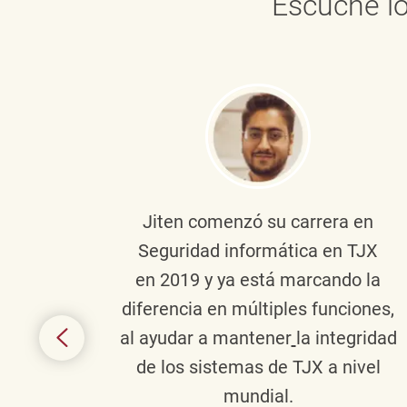
Escuche lo
onante
Jiten
comenzó su carrera en
en
Seguridad informática en TJX
ivo en
en 2019 y ya está marcando la
la
diferencia en múltiples funciones,
 con
al ayudar a mantener
la integridad
tes
de los sistemas de TJX a nivel
te en
mundial.