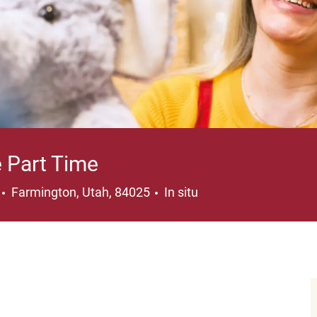
 Part Time
Ubicación
Farmington, Utah, 84025
In situ