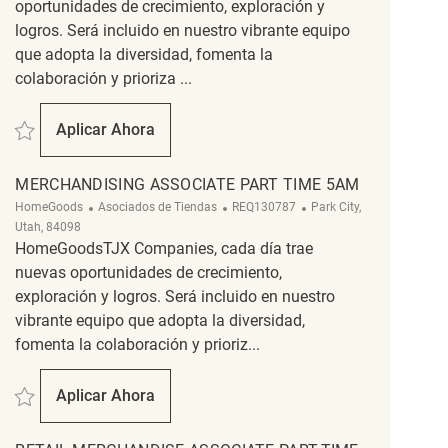
oportunidades de crecimiento, exploración y
logros. Será incluido en nuestro vibrante equipo
que adopta la diversidad, fomenta la
colaboración y prioriza ...
Salvar Merchandising Associate - Part Time REQ133944
Aplicar Ahora
Merchandising Associate - Part Time
MERCHANDISING ASSOCIATE PART TIME 5AM
Categoría
ReqId
Ubicación
HomeGoods
Asociados de Tiendas
REQ130787
Park City,
Utah, 84098
HomeGoodsTJX Companies, cada día trae
nuevas oportunidades de crecimiento,
exploración y logros. Será incluido en nuestro
vibrante equipo que adopta la diversidad,
fomenta la colaboración y prioriz...
Salvar Merchandising Associate Part Time 5am REQ130787
Aplicar Ahora
Merchandising Associate Part Time 5am