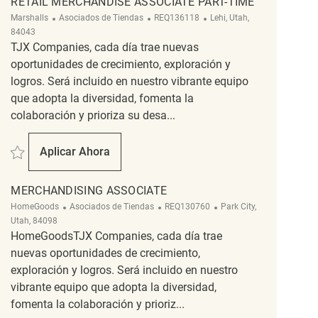
RETAIL MERCHANDISE ASSOCIATE PART-TIME
Categoría
ReqId
Ubicación
Marshalls
Asociados de Tiendas
REQ136118
Lehi, Utah,
84043
TJX Companies, cada día trae nuevas
oportunidades de crecimiento, exploración y
logros. Será incluido en nuestro vibrante equipo
que adopta la diversidad, fomenta la
colaboración y prioriza su desa...
Salvar Retail Merchandise Associate Part-Time REQ136118
Aplicar Ahora
Retail Merchandise Associate Part-Time
MERCHANDISING ASSOCIATE
Categoría
ReqId
Ubicación
HomeGoods
Asociados de Tiendas
REQ130760
Park City,
Utah, 84098
HomeGoodsTJX Companies, cada día trae
nuevas oportunidades de crecimiento,
exploración y logros. Será incluido en nuestro
vibrante equipo que adopta la diversidad,
fomenta la colaboración y prioriz...