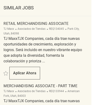
SIMILAR JOBS
RETAIL MERCHANDISING ASSOCIATE
Categoría
ReqId
Ubicación
TJ Maxx
Asociados de Tiendas
REQ134045
Park City,
Utah, 84098
TJ MaxxTJX Companies, cada día trae nuevas
oportunidades de crecimiento, exploración y
logros. Será incluido en nuestro vibrante equipo
que adopta la diversidad, fomenta la
colaboración y prioriza ...
Salvar Retail Merchandising Associate REQ134045
Aplicar Ahora
Retail Merchandising Associate
MERCHANDISING ASSOCIATE - PART TIME
Categoría
ReqId
Ubicación
TJ Maxx
Asociados de Tiendas
REQ133944
American
Fork, Utah, 84003
TJ MaxxTJX Companies, cada día trae nuevas