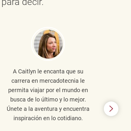
para decir.
A Caitlyn
le encanta que su
Braul
carrera en mercadotecnia le
pers
permita viajar por el mundo en
ento
busca de lo último y lo mejor.
lid
Únete a la aventura y encuentra
TJX,
inspiración en lo cotidiano.
en 
algo