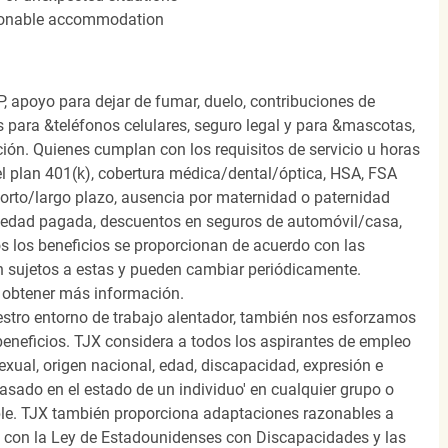
easonable accommodation
, apoyo para dejar de fumar, duelo, contribuciones de
s para &teléfonos celulares, seguro legal y para &mascotas,
ión. Quienes cumplan con los requisitos de servicio u horas
el plan 401(k), cobertura médica/dental/óptica, HSA, FSA
orto/largo plazo, ausencia por maternidad o paternidad
medad pagada, descuentos en seguros de automóvil/casa,
s los beneficios se proporcionan de acuerdo con las
n sujetos a estas y pueden cambiar periódicamente.
 obtener más información.
stro entorno de trabajo alentador, también nos esforzamos
beneficios. TJX considera a todos los aspirantes de empleo
 sexual, origen nacional, edad, discapacidad, expresión e
 basado en el estado de un individuo' en cualquier grupo o
icable. TJX también proporciona adaptaciones razonables a
o con la Ley de Estadounidenses con Discapacidades y las