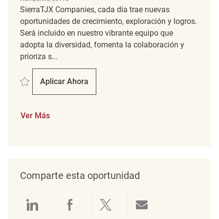
SierraTJX Companies, cada día trae nuevas
oportunidades de crecimiento, exploración y logros.
Será incluido en nuestro vibrante equipo que
adopta la diversidad, fomenta la colaboración y
prioriza s...
Salvar Early Morning Associate REQ139779
Aplicar Ahora
Early Morning Associate
Ver Más
Comparte esta oportunidad
Compartir a través de LinkedIn
Compartir a través de Face
Compartir a través de 
Compartir por 