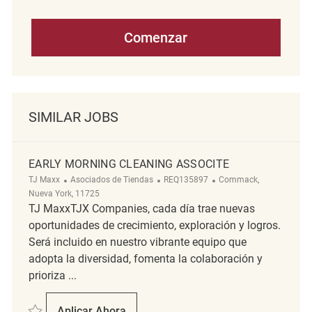
Comenzar
SIMILAR JOBS
EARLY MORNING CLEANING ASSOCITE
Categoría
ReqId
Ubicación
TJ Maxx
Asociados de Tiendas
REQ135897
Commack,
Nueva York, 11725
TJ MaxxTJX Companies, cada día trae nuevas
oportunidades de crecimiento, exploración y logros.
Será incluido en nuestro vibrante equipo que
adopta la diversidad, fomenta la colaboración y
prioriza ...
Salvar Early Morning Cleaning Associte REQ135897
Aplicar Ahora