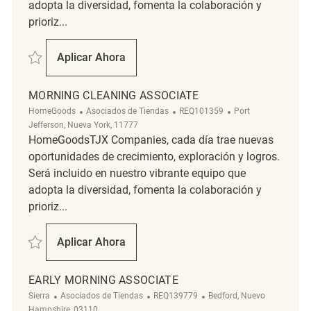
adopta la diversidad, fomenta la colaboración y
prioriz...
Salvar Early Morning Store Cleaner REQ137569
Aplicar Ahora
Early Morning Store Cleaner
MORNING CLEANING ASSOCIATE
Categoría
ReqId
Ubicación
HomeGoods
Asociados de Tiendas
REQ101359
Port
Jefferson, Nueva York, 11777
HomeGoodsTJX Companies, cada día trae nuevas
oportunidades de crecimiento, exploración y logros.
Será incluido en nuestro vibrante equipo que
adopta la diversidad, fomenta la colaboración y
prioriz...
Salvar Morning Cleaning Associate REQ101359
Aplicar Ahora
Morning Cleaning Associate
EARLY MORNING ASSOCIATE
Categoría
ReqId
Ubicación
Sierra
Asociados de Tiendas
REQ139779
Bedford, Nuevo
Hampshire, 03110