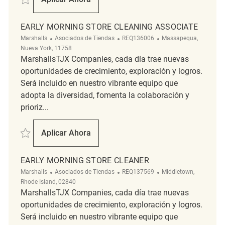
Early Morning Cleaning Associte
EARLY MORNING STORE CLEANING ASSOCIATE
Categoría
ReqId
Ubicación
Marshalls
Asociados de Tiendas
REQ136006
Massapequa,
Nueva York, 11758
MarshallsTJX Companies, cada día trae nuevas
oportunidades de crecimiento, exploración y logros.
Será incluido en nuestro vibrante equipo que
adopta la diversidad, fomenta la colaboración y
prioriz...
Salvar Early Morning Store Cleaning Associate REQ136006
Aplicar Ahora
Early Morning Store Cleaning Associate
EARLY MORNING STORE CLEANER
Categoría
ReqId
Ubicación
Marshalls
Asociados de Tiendas
REQ137569
Middletown,
Rhode Island, 02840
MarshallsTJX Companies, cada día trae nuevas
oportunidades de crecimiento, exploración y logros.
Será incluido en nuestro vibrante equipo que