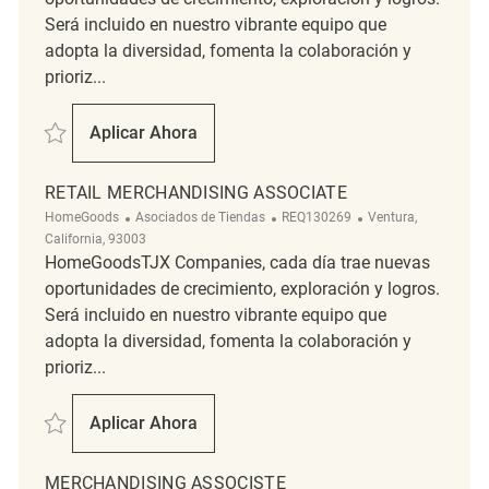
Será incluido en nuestro vibrante equipo que
adopta la diversidad, fomenta la colaboración y
prioriz...
Salvar Merchandising Associate REQ69034
Aplicar Ahora
Merchandising Associate
RETAIL MERCHANDISING ASSOCIATE
Categoría
ReqId
Ubicación
HomeGoods
Asociados de Tiendas
REQ130269
Ventura,
California, 93003
HomeGoodsTJX Companies, cada día trae nuevas
oportunidades de crecimiento, exploración y logros.
Será incluido en nuestro vibrante equipo que
adopta la diversidad, fomenta la colaboración y
prioriz...
Salvar retail merchandising associate REQ130269
Aplicar Ahora
Retail Merchandising Associate
MERCHANDISING ASSOCISTE