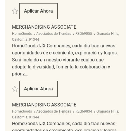
Salvar Merchandising Associate REQ136410
Aplicar Ahora
Merchandising Associate
MERCHANDISING ASSOCIATE
Categoría
ReqId
Ubicación
HomeGoods
Asociados de Tiendas
REQ69055
Granada Hills,
California, 91344
HomeGoodsTJX Companies, cada día trae nuevas
oportunidades de crecimiento, exploración y logros.
Será incluido en nuestro vibrante equipo que
adopta la diversidad, fomenta la colaboración y
prioriz...
Salvar Merchandising Associate REQ69055
Aplicar Ahora
Merchandising Associate
MERCHANDISING ASSOCIATE
Categoría
ReqId
Ubicación
HomeGoods
Asociados de Tiendas
REQ69034
Granada Hills,
California, 91344
HomeGoodsTJX Companies, cada día trae nuevas
oportunidades de crecimiento, exploración y logros.