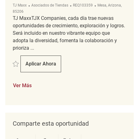
Categoría
ReqId
Ubicación
TJ Maxx
Asociados de Tiendas
REQ103359
Mesa, Arizona,
85206
TJ MaxxTJX Companies, cada día trae nuevas
oportunidades de crecimiento, exploración y logros.
Será incluido en nuestro vibrante equipo que
adopta la diversidad, fomenta la colaboración y
prioriza ...
Salvar merchandising associste REQ103359
Aplicar Ahora
Merchandising Associste
Ver Más
Comparte esta oportunidad