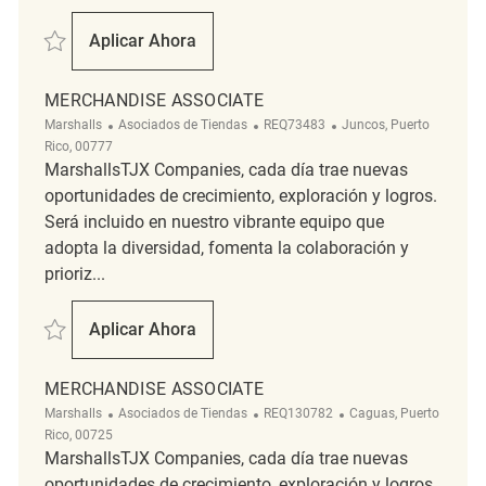
Salvar merchandise associate REQ103991
Aplicar Ahora
Merchandise Associate
MERCHANDISE ASSOCIATE
Categoría
ReqId
Ubicación
Marshalls
Asociados de Tiendas
REQ73483
Juncos, Puerto
Rico, 00777
MarshallsTJX Companies, cada día trae nuevas
oportunidades de crecimiento, exploración y logros.
Será incluido en nuestro vibrante equipo que
adopta la diversidad, fomenta la colaboración y
prioriz...
Salvar merchandise associate REQ73483
Aplicar Ahora
Merchandise Associate
MERCHANDISE ASSOCIATE
Categoría
ReqId
Ubicación
Marshalls
Asociados de Tiendas
REQ130782
Caguas, Puerto
Rico, 00725
MarshallsTJX Companies, cada día trae nuevas
oportunidades de crecimiento, exploración y logros.