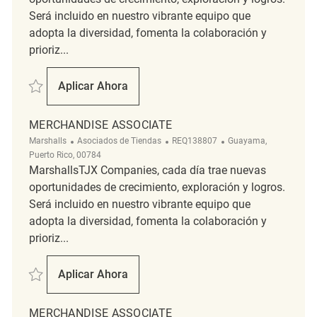
Será incluido en nuestro vibrante equipo que
adopta la diversidad, fomenta la colaboración y
prioriz...
Salvar Merchandise Associate REQ130782
Aplicar Ahora
Merchandise Associate
MERCHANDISE ASSOCIATE
Categoría
ReqId
Ubicación
Marshalls
Asociados de Tiendas
REQ138807
Guayama,
Puerto Rico, 00784
MarshallsTJX Companies, cada día trae nuevas
oportunidades de crecimiento, exploración y logros.
Será incluido en nuestro vibrante equipo que
adopta la diversidad, fomenta la colaboración y
prioriz...
Salvar Merchandise Associate REQ138807
Aplicar Ahora
Merchandise Associate
MERCHANDISE ASSOCIATE