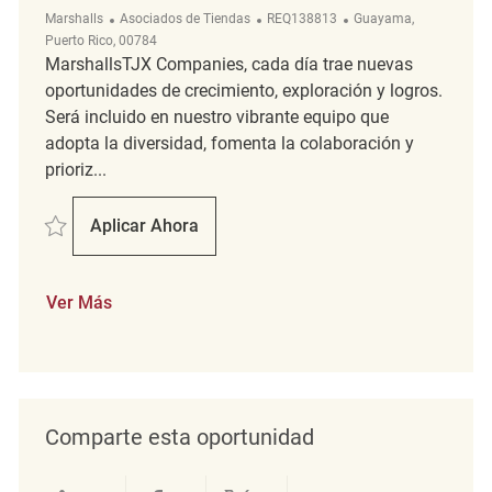
Categoría
ReqId
Ubicación
Marshalls
Asociados de Tiendas
REQ138813
Guayama,
Puerto Rico, 00784
MarshallsTJX Companies, cada día trae nuevas
oportunidades de crecimiento, exploración y logros.
Será incluido en nuestro vibrante equipo que
adopta la diversidad, fomenta la colaboración y
prioriz...
Salvar Merchandise Associate REQ138813
Aplicar Ahora
Merchandise Associate
Ver Más
Comparte esta oportunidad