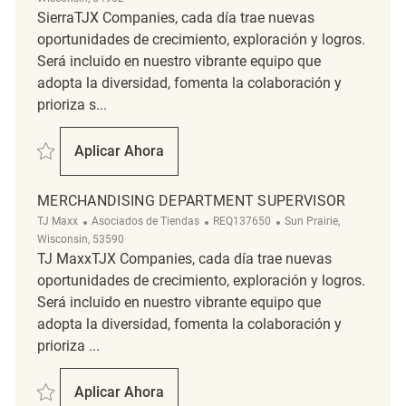
SierraTJX Companies, cada día trae nuevas
oportunidades de crecimiento, exploración y logros.
Será incluido en nuestro vibrante equipo que
adopta la diversidad, fomenta la colaboración y
prioriza s...
Salvar Retail Merchandising Supervisor REQ130928
Aplicar Ahora
Retail Merchandising Supervisor
MERCHANDISING DEPARTMENT SUPERVISOR
Categoría
ReqId
Ubicación
TJ Maxx
Asociados de Tiendas
REQ137650
Sun Prairie,
Wisconsin, 53590
TJ MaxxTJX Companies, cada día trae nuevas
oportunidades de crecimiento, exploración y logros.
Será incluido en nuestro vibrante equipo que
adopta la diversidad, fomenta la colaboración y
prioriza ...
Salvar Merchandising Department Supervisor REQ137650
Aplicar Ahora
Merchandising Department Supervisor