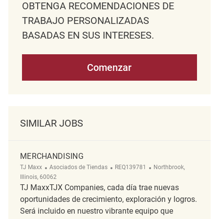
OBTENGA RECOMENDACIONES DE
TRABAJO PERSONALIZADAS
BASADAS EN SUS INTERESES.
Comenzar
SIMILAR JOBS
MERCHANDISING
Categoría
ReqId
Ubicación
TJ Maxx
Asociados de Tiendas
REQ139781
Northbrook,
Illinois, 60062
TJ MaxxTJX Companies, cada día trae nuevas
oportunidades de crecimiento, exploración y logros.
Será incluido en nuestro vibrante equipo que