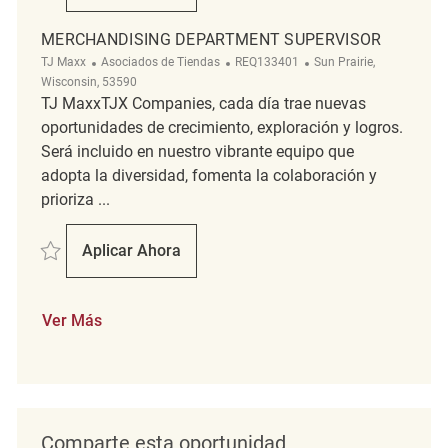
MERCHANDISING DEPARTMENT SUPERVISOR
Categoría
ReqId
Ubicación
TJ Maxx
Asociados de Tiendas
REQ133401
Sun Prairie,
Wisconsin, 53590
TJ MaxxTJX Companies, cada día trae nuevas
oportunidades de crecimiento, exploración y logros.
Será incluido en nuestro vibrante equipo que
adopta la diversidad, fomenta la colaboración y
prioriza ...
Salvar Merchandising Department Supervisor REQ133401
Aplicar Ahora
Merchandising Department Supervisor
Ver Más
Comparte esta oportunidad