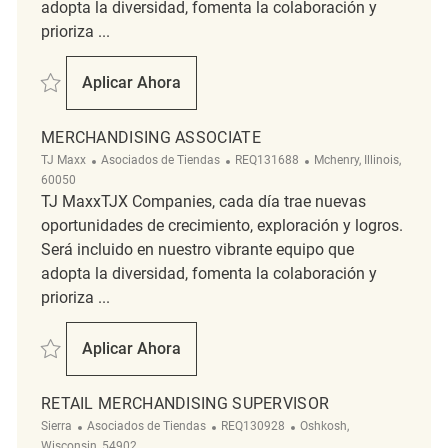
adopta la diversidad, fomenta la colaboración y
prioriza ...
Salvar Merchandising REQ139781
Aplicar Ahora
Merchandising
MERCHANDISING ASSOCIATE
Categoría
ReqId
Ubicación
TJ Maxx
Asociados de Tiendas
REQ131688
Mchenry, Illinois,
60050
TJ MaxxTJX Companies, cada día trae nuevas
oportunidades de crecimiento, exploración y logros.
Será incluido en nuestro vibrante equipo que
adopta la diversidad, fomenta la colaboración y
prioriza ...
Salvar Merchandising Associate REQ131688
Aplicar Ahora
Merchandising Associate
RETAIL MERCHANDISING SUPERVISOR
Categoría
ReqId
Ubicación
Sierra
Asociados de Tiendas
REQ130928
Oshkosh,
Wisconsin, 54902