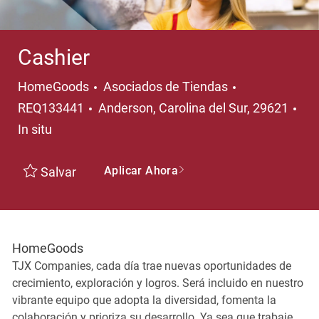
Cashier
Categoría
HomeGoods
Asociados de Tiendas
Ubicación
REQ133441
Anderson, Carolina del Sur, 29621
In situ
Aplicar Ahora
Salvar
HomeGoods
TJX Companies, cada día trae nuevas oportunidades de
crecimiento, exploración y logros. Será incluido en nuestro
vibrante equipo que adopta la diversidad, fomenta la
colaboración y prioriza su desarrollo. Ya sea que trabaje