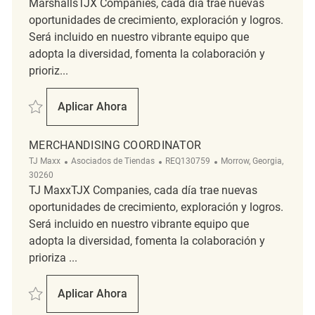
MarshallsTJX Companies, cada día trae nuevas
oportunidades de crecimiento, exploración y logros.
Será incluido en nuestro vibrante equipo que
adopta la diversidad, fomenta la colaboración y
prioriz...
Salvar Merchandising Associate REQ111329
Aplicar Ahora
Merchandising Associate
MERCHANDISING COORDINATOR
Categoría
ReqId
Ubicación
TJ Maxx
Asociados de Tiendas
REQ130759
Morrow, Georgia,
30260
TJ MaxxTJX Companies, cada día trae nuevas
oportunidades de crecimiento, exploración y logros.
Será incluido en nuestro vibrante equipo que
adopta la diversidad, fomenta la colaboración y
prioriza ...
Salvar Merchandising Coordinator REQ130759
Aplicar Ahora
Merchandising Coordinator