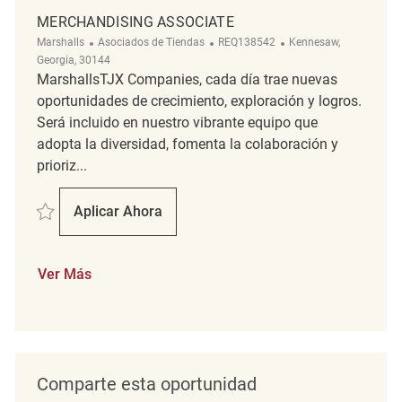
MERCHANDISING ASSOCIATE
Categoría
ReqId
Ubicación
Marshalls
Asociados de Tiendas
REQ138542
Kennesaw,
Georgia, 30144
MarshallsTJX Companies, cada día trae nuevas
oportunidades de crecimiento, exploración y logros.
Será incluido en nuestro vibrante equipo que
adopta la diversidad, fomenta la colaboración y
prioriz...
Salvar Merchandising Associate REQ138542
Aplicar Ahora
Merchandising Associate
Ver Más
Comparte esta oportunidad