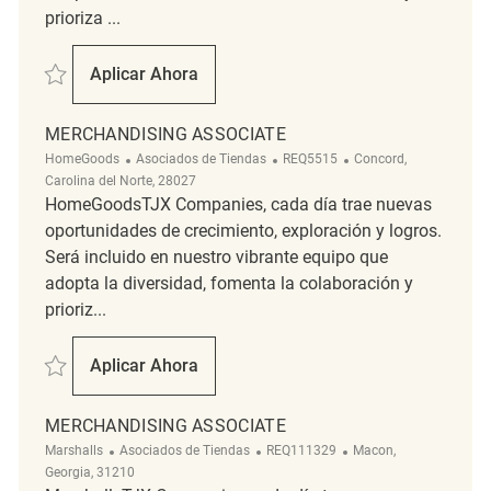
prioriza ...
Salvar Retail Merchandising Associate REQ104016
Aplicar Ahora
Retail Merchandising Associate
MERCHANDISING ASSOCIATE
Categoría
ReqId
Ubicación
HomeGoods
Asociados de Tiendas
REQ5515
Concord,
Carolina del Norte, 28027
HomeGoodsTJX Companies, cada día trae nuevas
oportunidades de crecimiento, exploración y logros.
Será incluido en nuestro vibrante equipo que
adopta la diversidad, fomenta la colaboración y
prioriz...
Salvar merchandising associate REQ5515
Aplicar Ahora
Merchandising Associate
MERCHANDISING ASSOCIATE
Categoría
ReqId
Ubicación
Marshalls
Asociados de Tiendas
REQ111329
Macon,
Georgia, 31210