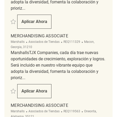
adopta la diversidad, fomenta la colaboración y
prioriz...
Salvar Merchandising Associate REQ138542
Aplicar Ahora
Merchandising Associate
MERCHANDISING ASSOCIATE
Categoría
ReqId
Ubicación
Marshalls
Asociados de Tiendas
REQ111329
Macon,
Georgia, 31210
MarshallsTJX Companies, cada día trae nuevas
oportunidades de crecimiento, exploración y logros.
Será incluido en nuestro vibrante equipo que
adopta la diversidad, fomenta la colaboración y
prioriz...
Salvar Merchandising Associate REQ111329
Aplicar Ahora
Merchandising Associate
MERCHANDISING ASSOCIATE
Categoría
ReqId
Ubicación
Marshalls
Asociados de Tiendas
REQ119563
Oneonta,
Alabama, 35121