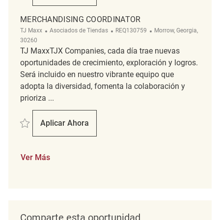
MERCHANDISING COORDINATOR
Categoría
ReqId
Ubicación
TJ Maxx
Asociados de Tiendas
REQ130759
Morrow, Georgia,
30260
TJ MaxxTJX Companies, cada día trae nuevas
oportunidades de crecimiento, exploración y logros.
Será incluido en nuestro vibrante equipo que
adopta la diversidad, fomenta la colaboración y
prioriza ...
Salvar Merchandising Coordinator REQ130759
Aplicar Ahora
Merchandising Coordinator
Ver Más
Comparte esta oportunidad