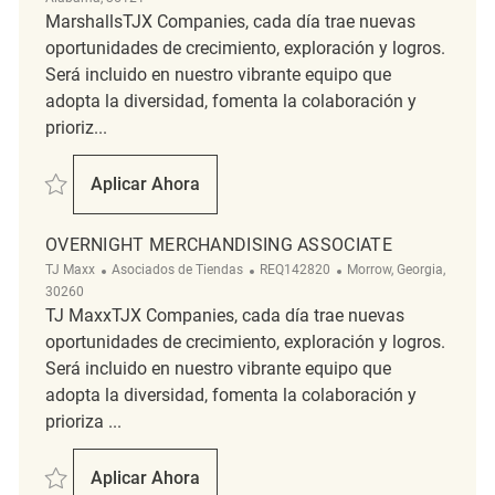
MarshallsTJX Companies, cada día trae nuevas
oportunidades de crecimiento, exploración y logros.
Será incluido en nuestro vibrante equipo que
adopta la diversidad, fomenta la colaboración y
prioriz...
Salvar Merchandising Associate REQ119563
Aplicar Ahora
Merchandising Associate
OVERNIGHT MERCHANDISING ASSOCIATE
Categoría
ReqId
Ubicación
TJ Maxx
Asociados de Tiendas
REQ142820
Morrow, Georgia,
30260
TJ MaxxTJX Companies, cada día trae nuevas
oportunidades de crecimiento, exploración y logros.
Será incluido en nuestro vibrante equipo que
adopta la diversidad, fomenta la colaboración y
prioriza ...
Salvar Overnight Merchandising Associate REQ142820
Aplicar Ahora
Overnight Merchandising Associate