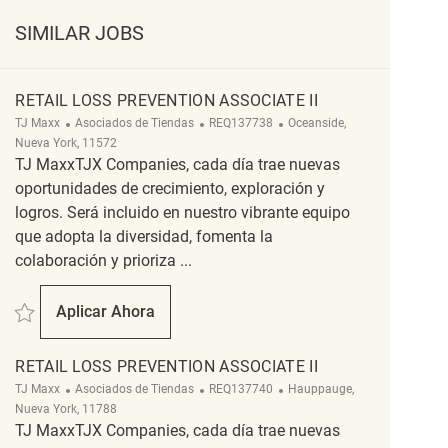
SIMILAR JOBS
RETAIL LOSS PREVENTION ASSOCIATE II
Categoría
ReqId
Ubicación
TJ Maxx
Asociados de Tiendas
REQ137738
Oceanside,
Nueva York, 11572
TJ MaxxTJX Companies, cada día trae nuevas
oportunidades de crecimiento, exploración y
logros. Será incluido en nuestro vibrante equipo
que adopta la diversidad, fomenta la
colaboración y prioriza ...
Salvar Retail Loss Prevention Associate II REQ137738
Aplicar Ahora
Retail Loss Prevention Associate II
RETAIL LOSS PREVENTION ASSOCIATE II
Categoría
ReqId
Ubicación
TJ Maxx
Asociados de Tiendas
REQ137740
Hauppauge,
Nueva York, 11788
TJ MaxxTJX Companies, cada día trae nuevas