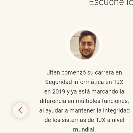
Escuche lo
onante
Jiten
comenzó su carrera en
en
Seguridad informática en TJX
ivo en
en 2019 y ya está marcando la
la
diferencia en múltiples funciones,
 con
al ayudar a mantener
la integridad
tes
de los sistemas de TJX a nivel
te en
mundial.