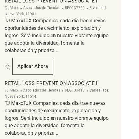
RETAIL LOSS PREVENTION ASSOCIATE II
Categoría
ReqId
Ubicación
TJ Maxx
Asociados de Tiendas
REQ137720
Riverhead,
Nueva York, 11901
TJ MaxxTJX Companies, cada día trae nuevas
oportunidades de crecimiento, exploración y
logros. Será incluido en nuestro vibrante equipo
que adopta la diversidad, fomenta la
colaboración y prioriza ...
Salvar Retail Loss Prevention Associate II REQ137720
Aplicar Ahora
Retail Loss Prevention Associate II
RETAIL LOSS PREVENTION ASSOCIATE II
Categoría
ReqId
Ubicación
TJ Maxx
Asociados de Tiendas
REQ133410
Carle Place,
Nueva York, 11514
TJ MaxxTJX Companies, cada día trae nuevas
oportunidades de crecimiento, exploración y
logros. Será incluido en nuestro vibrante equipo
que adopta la diversidad, fomenta la
colaboración y prioriza ...