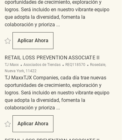
oportunidades de crecimiento, exploración y
logros. Será incluido en nuestro vibrante equipo
que adopta la diversidad, fomenta la
colaboración y prioriza ...
Salvar Retail Loss Prevention Associate II REQ137740
Aplicar Ahora
Retail Loss Prevention Associate II
RETAIL LOSS PREVENTION ASSOCIATE II
Categoría
ReqId
Ubicación
TJ Maxx
Asociados de Tiendas
REQ118570
Rosedale,
Nueva York, 11422
TJ MaxxTJX Companies, cada día trae nuevas
oportunidades de crecimiento, exploración y
logros. Será incluido en nuestro vibrante equipo
que adopta la diversidad, fomenta la
colaboración y prioriza ...
Salvar Retail Loss Prevention Associate II REQ118570
Aplicar Ahora
Retail Loss Prevention Associate II