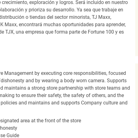
recimiento, exploración y logros. Será incluido en nuestro
laboración y prioriza su desarrollo. Ya sea que trabaje en
distribución o tiendas del sector minorista, TJ Maxx,
TK Maxx, encontrará muchas oportunidades para aprender,
 de TJX, una empresa que forma parte de Fortune 100 y es
re Management by executing core responsibilities, focused
oss/dishonesty and by wearing a body worn camera. Supports
nd maintains a strong store partnership with store teams and
king to ensure their safety, the safety of others, and the
 policies and maintains and supports Company culture and
ignated area at the front of the store
ishonesty
nse Guide