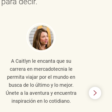
para decir.
A Caitlyn
le encanta que su
Braul
carrera en mercadotecnia le
pers
permita viajar por el mundo en
ento
busca de lo último y lo mejor.
lid
Únete a la aventura y encuentra
TJX,
inspiración en lo cotidiano.
en 
algo