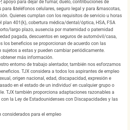
, apoyo para dejar de fumar, duelo, contribuciones de
s para &teléfonos celulares, seguro legal y para &mascotas,
ión. Quienes cumplan con los requisitos de servicio u horas
el plan 401(k), cobertura médica/dental/óptica, HSA, FSA
orto/largo plazo, ausencia por maternidad o paternidad
medad pagada, descuentos en seguros de automóvil/casa,
s los beneficios se proporcionan de acuerdo con las
n sujetos a estas y pueden cambiar periódicamente.
 obtener más información.
stro entorno de trabajo alentador, también nos esforzamos
beneficios. TJX considera a todos los aspirantes de empleo
 sexual, origen nacional, edad, discapacidad, expresión e
 basado en el estado de un individuo' en cualquier grupo o
icable. TJX también proporciona adaptaciones razonables a
o con la Ley de Estadounidenses con Discapacidades y las
án considerados para el empleo