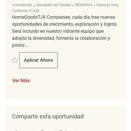
Categoría
ReqId
Ubicación
HomeGoods
Asociados de Tiendas
REQ69034
Granada Hills,
California, 91344
HomeGoodsTJX Companies, cada día trae nuevas
oportunidades de crecimiento, exploración y logros.
Será incluido en nuestro vibrante equipo que
adopta la diversidad, fomenta la colaboración y
prioriz...
Salvar Merchandising Associate REQ69034
Aplicar Ahora
Merchandising Associate
Ver Más
Comparte esta oportunidad