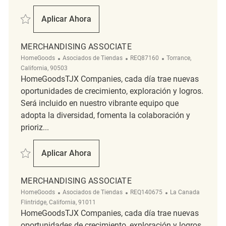
Salvar Merchandising Associate REQ69306
Aplicar Ahora
Merchandising Associate
MERCHANDISING ASSOCIATE
Categoría
ReqId
Ubicación
HomeGoods
Asociados de Tiendas
REQ87160
Torrance,
California, 90503
HomeGoodsTJX Companies, cada día trae nuevas
oportunidades de crecimiento, exploración y logros.
Será incluido en nuestro vibrante equipo que
adopta la diversidad, fomenta la colaboración y
prioriz...
Salvar Merchandising Associate REQ87160
Aplicar Ahora
Merchandising Associate
MERCHANDISING ASSOCIATE
Categoría
ReqId
Ubicación
HomeGoods
Asociados de Tiendas
REQ140675
La Canada
Flintridge, California, 91011
HomeGoodsTJX Companies, cada día trae nuevas
oportunidades de crecimiento, exploración y logros.