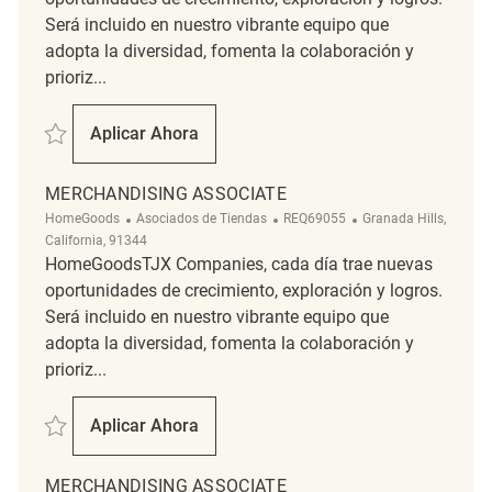
Será incluido en nuestro vibrante equipo que
adopta la diversidad, fomenta la colaboración y
prioriz...
Salvar Merchandising Associate REQ140675
Aplicar Ahora
Merchandising Associate
MERCHANDISING ASSOCIATE
Categoría
ReqId
Ubicación
HomeGoods
Asociados de Tiendas
REQ69055
Granada Hills,
California, 91344
HomeGoodsTJX Companies, cada día trae nuevas
oportunidades de crecimiento, exploración y logros.
Será incluido en nuestro vibrante equipo que
adopta la diversidad, fomenta la colaboración y
prioriz...
Salvar Merchandising Associate REQ69055
Aplicar Ahora
Merchandising Associate
MERCHANDISING ASSOCIATE