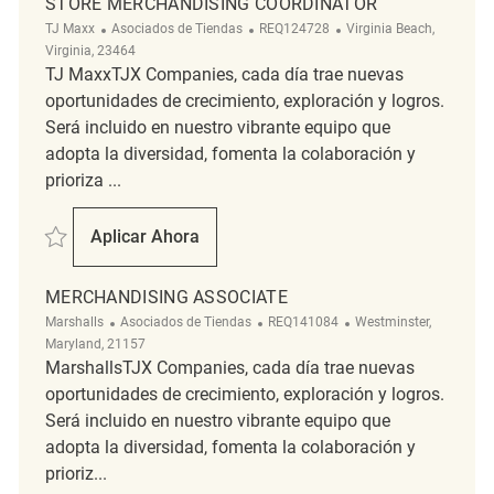
STORE MERCHANDISING COORDINATOR
Categoría
ReqId
Ubicación
TJ Maxx
Asociados de Tiendas
REQ124728
Virginia Beach,
Virginia, 23464
TJ MaxxTJX Companies, cada día trae nuevas
oportunidades de crecimiento, exploración y logros.
Será incluido en nuestro vibrante equipo que
adopta la diversidad, fomenta la colaboración y
prioriza ...
Salvar Store Merchandising Coordinator REQ124728
Aplicar Ahora
Store Merchandising Coordinator
MERCHANDISING ASSOCIATE
Categoría
ReqId
Ubicación
Marshalls
Asociados de Tiendas
REQ141084
Westminster,
Maryland, 21157
MarshallsTJX Companies, cada día trae nuevas
oportunidades de crecimiento, exploración y logros.
Será incluido en nuestro vibrante equipo que
adopta la diversidad, fomenta la colaboración y
prioriz...