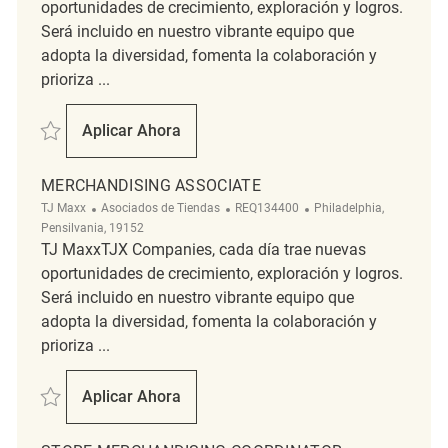
oportunidades de crecimiento, exploración y logros.
Será incluido en nuestro vibrante equipo que
adopta la diversidad, fomenta la colaboración y
prioriza ...
Salvar Merchandising Associate REQ128003
Aplicar Ahora
Merchandising Associate
MERCHANDISING ASSOCIATE
Categoría
ReqId
Ubicación
TJ Maxx
Asociados de Tiendas
REQ134400
Philadelphia,
Pensilvania, 19152
TJ MaxxTJX Companies, cada día trae nuevas
oportunidades de crecimiento, exploración y logros.
Será incluido en nuestro vibrante equipo que
adopta la diversidad, fomenta la colaboración y
prioriza ...
Salvar Merchandising Associate REQ134400
Aplicar Ahora
Merchandising Associate