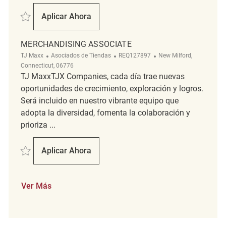
Salvar Merchandising Associate REQ141084
Aplicar Ahora
Merchandising Associate
MERCHANDISING ASSOCIATE
Categoría
ReqId
Ubicación
TJ Maxx
Asociados de Tiendas
REQ127897
New Milford,
Connecticut, 06776
TJ MaxxTJX Companies, cada día trae nuevas
oportunidades de crecimiento, exploración y logros.
Será incluido en nuestro vibrante equipo que
adopta la diversidad, fomenta la colaboración y
prioriza ...
Salvar Merchandising Associate REQ127897
Aplicar Ahora
Merchandising Associate
Ver Más