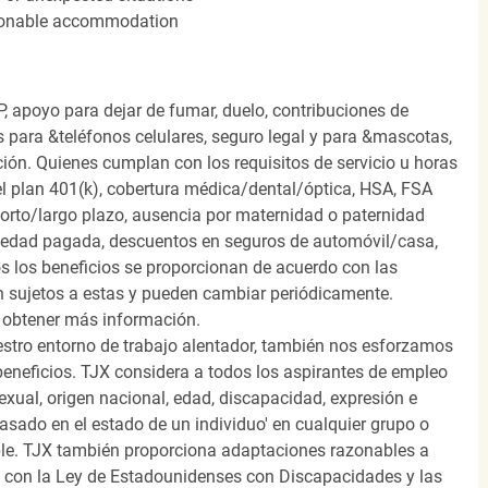
easonable accommodation
, apoyo para dejar de fumar, duelo, contribuciones de
s para &teléfonos celulares, seguro legal y para &mascotas,
ión. Quienes cumplan con los requisitos de servicio u horas
el plan 401(k), cobertura médica/dental/óptica, HSA, FSA
orto/largo plazo, ausencia por maternidad o paternidad
medad pagada, descuentos en seguros de automóvil/casa,
s los beneficios se proporcionan de acuerdo con las
n sujetos a estas y pueden cambiar periódicamente.
 obtener más información.
stro entorno de trabajo alentador, también nos esforzamos
beneficios. TJX considera a todos los aspirantes de empleo
 sexual, origen nacional, edad, discapacidad, expresión e
 basado en el estado de un individuo' en cualquier grupo o
icable. TJX también proporciona adaptaciones razonables a
o con la Ley de Estadounidenses con Discapacidades y las