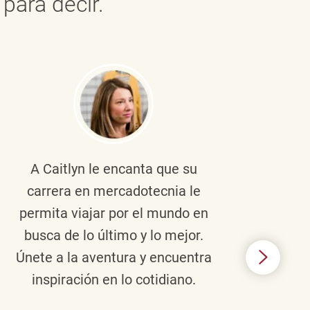
para decir.
A Caitlyn
le encanta que su
Braul
carrera en mercadotecnia le
pers
permita viajar por el mundo en
ento
busca de lo último y lo mejor.
lid
Únete a la aventura y encuentra
TJX,
inspiración en lo cotidiano.
en 
algo