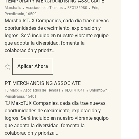
TEMPORARY MERCHANDISING ASSOCIATE
Categoría
ReqId
Ubicación
Marshalls
Asociados de Tiendas
REQ135980
Erie,
Pensilvania, 16509
MarshallsTJX Companies, cada día trae nuevas
oportunidades de crecimiento, exploración y
logros. Será incluido en nuestro vibrante equipo
que adopta la diversidad, fomenta la
colaboración y prioriz...
Salvar Temporary Merchandising Associate REQ135980
Aplicar Ahora
Temporary Merchandising Associate
PT MERCHANDISING ASSOCIATE
Categoría
ReqId
Ubicación
TJ Maxx
Asociados de Tiendas
REQ141041
Uniontown,
Pensilvania, 15401
TJ MaxxTJX Companies, cada día trae nuevas
oportunidades de crecimiento, exploración y
logros. Será incluido en nuestro vibrante equipo
que adopta la diversidad, fomenta la
colaboración y prioriza ...