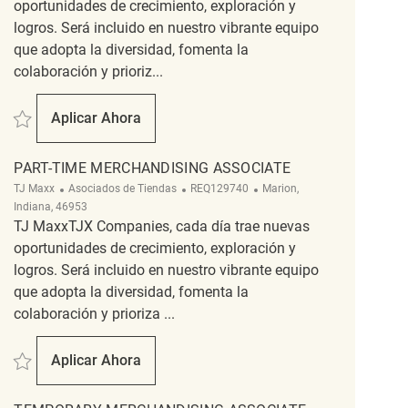
oportunidades de crecimiento, exploración y
logros. Será incluido en nuestro vibrante equipo
que adopta la diversidad, fomenta la
colaboración y prioriz...
Salvar Merchandising Associate REQ127892
Aplicar Ahora
Merchandising Associate
PART-TIME MERCHANDISING ASSOCIATE
Categoría
ReqId
Ubicación
TJ Maxx
Asociados de Tiendas
REQ129740
Marion,
Indiana, 46953
TJ MaxxTJX Companies, cada día trae nuevas
oportunidades de crecimiento, exploración y
logros. Será incluido en nuestro vibrante equipo
que adopta la diversidad, fomenta la
colaboración y prioriza ...
Salvar Part-Time Merchandising Associate REQ129740
Aplicar Ahora
Part-Time Merchandising Associate