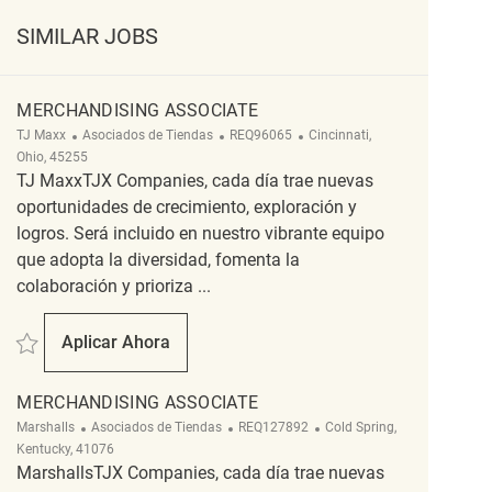
SIMILAR JOBS
MERCHANDISING ASSOCIATE
Categoría
ReqId
Ubicación
TJ Maxx
Asociados de Tiendas
REQ96065
Cincinnati,
Ohio, 45255
TJ MaxxTJX Companies, cada día trae nuevas
oportunidades de crecimiento, exploración y
logros. Será incluido en nuestro vibrante equipo
que adopta la diversidad, fomenta la
colaboración y prioriza ...
Salvar Merchandising Associate REQ96065
Aplicar Ahora
Merchandising Associate
MERCHANDISING ASSOCIATE
Categoría
ReqId
Ubicación
Marshalls
Asociados de Tiendas
REQ127892
Cold Spring,
Kentucky, 41076
MarshallsTJX Companies, cada día trae nuevas