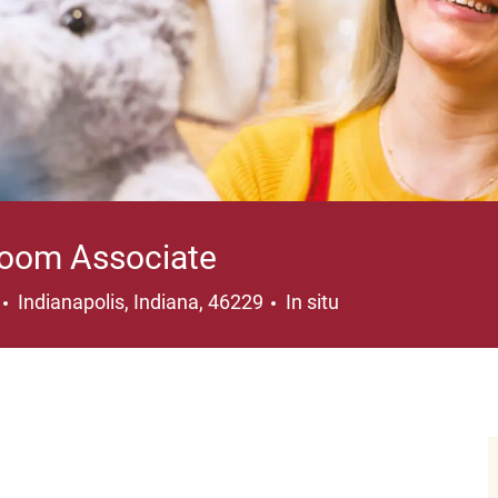
oom Associate
Ubicación
Indianapolis, Indiana, 46229
In situ