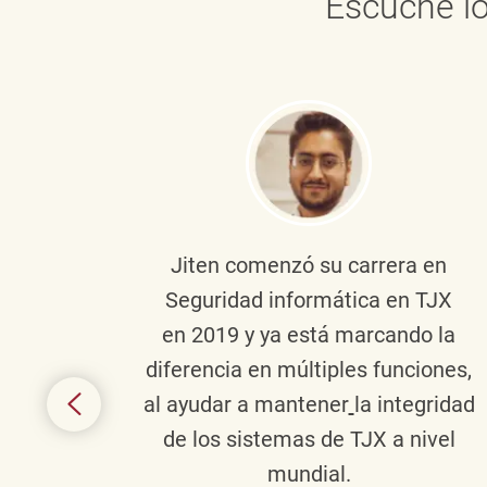
Escuche lo
onante
Jiten
comenzó su carrera en
en
Seguridad informática en TJX
ivo en
en 2019 y ya está marcando la
la
diferencia en múltiples funciones,
 con
al ayudar a mantener
la integridad
tes
de los sistemas de TJX a nivel
te en
mundial.