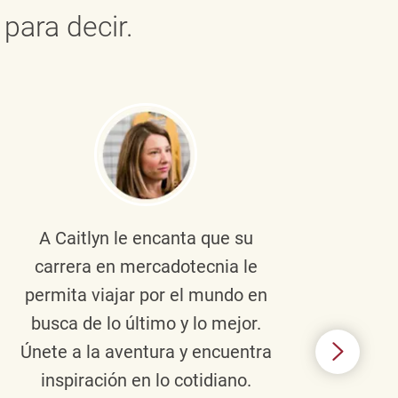
para decir.
A Caitlyn
le encanta que su
Braul
carrera en mercadotecnia le
pers
permita viajar por el mundo en
ento
busca de lo último y lo mejor.
lid
Únete a la aventura y encuentra
TJX,
inspiración en lo cotidiano.
en 