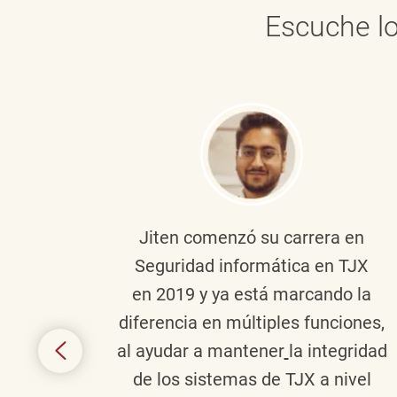
Escuche lo
onante
Jiten
comenzó su carrera en
en
Seguridad informática en TJX
ivo en
en 2019 y ya está marcando la
la
diferencia en múltiples funciones,
 con
al ayudar a mantener
la integridad
tes
de los sistemas de TJX a nivel