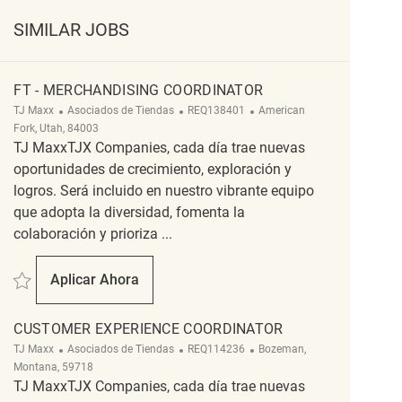
SIMILAR JOBS
FT - MERCHANDISING COORDINATOR
Categoría
ReqId
Ubicación
TJ Maxx
Asociados de Tiendas
REQ138401
American
Fork, Utah, 84003
TJ MaxxTJX Companies, cada día trae nuevas
oportunidades de crecimiento, exploración y
logros. Será incluido en nuestro vibrante equipo
que adopta la diversidad, fomenta la
colaboración y prioriza ...
Salvar FT - Merchandising Coordinator REQ138401
Aplicar Ahora
FT - Merchandising Coordinator
CUSTOMER EXPERIENCE COORDINATOR
Categoría
ReqId
Ubicación
TJ Maxx
Asociados de Tiendas
REQ114236
Bozeman,
Montana, 59718
TJ MaxxTJX Companies, cada día trae nuevas