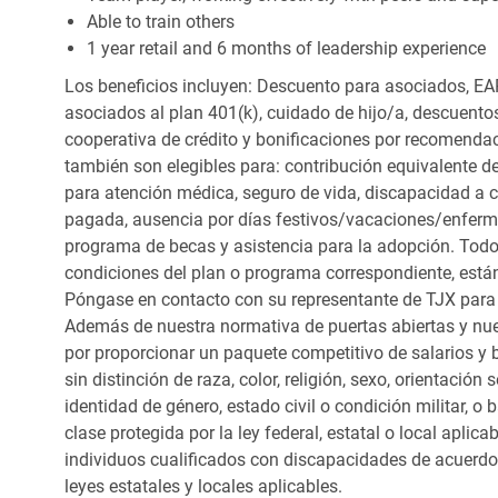
Able to train others
1 year retail and 6 months of leadership experience
Los beneficios incluyen: Descuento para asociados, EAP
asociados al plan 401(k), cuidado de hijo/a, descuento
cooperativa de crédito y bonificaciones por recomendac
también son elegibles para: contribución equivalente d
para atención médica, seguro de vida, discapacidad a c
pagada, ausencia por días festivos/vacaciones/enfer
programa de becas y asistencia para la adopción. Todo
condiciones del plan o programa correspondiente, está
Póngase en contacto con su representante de TJX para
Además de nuestra normativa de puertas abiertas y nue
por proporcionar un paquete competitivo de salarios y 
sin distinción de raza, color, religión, sexo, orientación
identidad de género, estado civil o condición militar, o
clase protegida por la ley federal, estatal o local apl
individuos cualificados con discapacidades de acuerd
leyes estatales y locales aplicables.