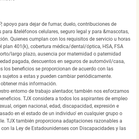
, apoyo para dejar de fumar, duelo, contribuciones de
s para &teléfonos celulares, seguro legal y para &mascotas,
ión. Quienes cumplan con los requisitos de servicio u horas
el plan 401(k), cobertura médica/dental/óptica, HSA, FSA
orto/largo plazo, ausencia por maternidad o paternidad
medad pagada, descuentos en seguros de automóvil/casa,
s los beneficios se proporcionan de acuerdo con las
n sujetos a estas y pueden cambiar periódicamente.
 obtener más información.
stro entorno de trabajo alentador, también nos esforzamos
beneficios. TJX considera a todos los aspirantes de empleo
 sexual, origen nacional, edad, discapacidad, expresión e
 basado en el estado de un individuo' en cualquier grupo o
icable. TJX también proporciona adaptaciones razonables a
o con la Ley de Estadounidenses con Discapacidades y las