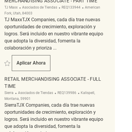
MERCHANDISING ASSOCIATE - PART TIME
Categoría
ReqId
Ubicación
TJ Maxx
Asociados de Tiendas
REQ133944
American
Fork, Utah, 84003
TJ MaxxTJX Companies, cada día trae nuevas
oportunidades de crecimiento, exploración y
logros. Será incluido en nuestro vibrante equipo
que adopta la diversidad, fomenta la
colaboración y prioriza ...
Salvar Merchandising Associate - Part Time REQ133944
Aplicar Ahora
Merchandising Associate - Part Time
RETAIL MERCHANDISING ASSOCIATE - FULL
TIME
Categoría
ReqId
Ubicación
Sierra
Asociados de Tiendas
REQ139986
Kalispell,
Montana, 59901
SierraTJX Companies, cada día trae nuevas
oportunidades de crecimiento, exploración y
logros. Será incluido en nuestro vibrante equipo
que adopta la diversidad, fomenta la