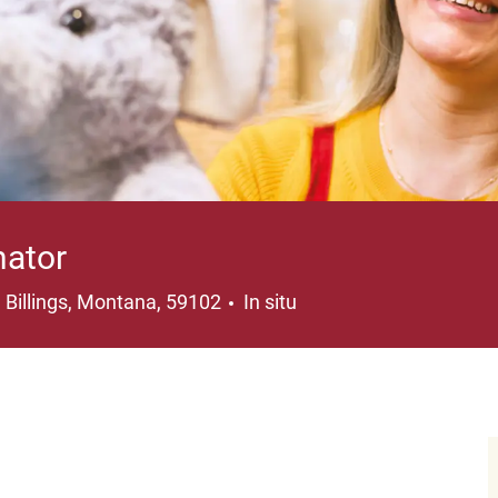
nator
Ubicación
Billings, Montana, 59102
In situ