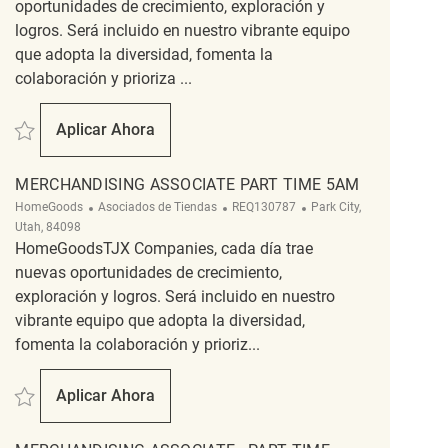
oportunidades de crecimiento, exploración y
logros. Será incluido en nuestro vibrante equipo
que adopta la diversidad, fomenta la
colaboración y prioriza ...
Salvar Customer Experience Coordinator REQ114236
Aplicar Ahora
Customer Experience Coordinator
MERCHANDISING ASSOCIATE PART TIME 5AM
Categoría
ReqId
Ubicación
HomeGoods
Asociados de Tiendas
REQ130787
Park City,
Utah, 84098
HomeGoodsTJX Companies, cada día trae
nuevas oportunidades de crecimiento,
exploración y logros. Será incluido en nuestro
vibrante equipo que adopta la diversidad,
fomenta la colaboración y prioriz...
Salvar Merchandising Associate Part Time 5am REQ130787
Aplicar Ahora
Merchandising Associate Part Time 5am