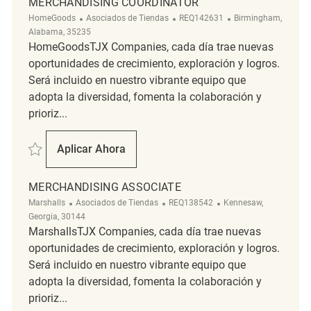
MERCHANDISING COORDINATOR
Categoría
ReqId
Ubicación
HomeGoods
Asociados de Tiendas
REQ142631
Birmingham,
Alabama, 35235
HomeGoodsTJX Companies, cada día trae nuevas
oportunidades de crecimiento, exploración y logros.
Será incluido en nuestro vibrante equipo que
adopta la diversidad, fomenta la colaboración y
prioriz...
Salvar Merchandising Coordinator REQ142631
Aplicar Ahora
Merchandising Coordinator
MERCHANDISING ASSOCIATE
Categoría
ReqId
Ubicación
Marshalls
Asociados de Tiendas
REQ138542
Kennesaw,
Georgia, 30144
MarshallsTJX Companies, cada día trae nuevas
oportunidades de crecimiento, exploración y logros.
Será incluido en nuestro vibrante equipo que
adopta la diversidad, fomenta la colaboración y
prioriz...