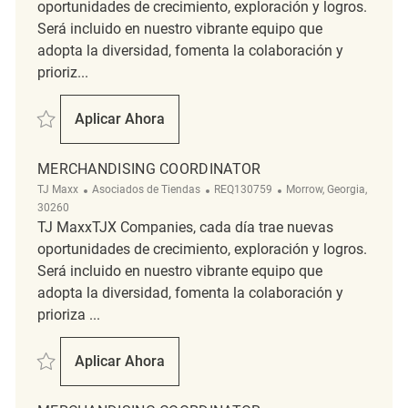
oportunidades de crecimiento, exploración y logros.
Será incluido en nuestro vibrante equipo que
adopta la diversidad, fomenta la colaboración y
prioriz...
Salvar Merchandising Associate REQ111329
Aplicar Ahora
Merchandising Associate
MERCHANDISING COORDINATOR
Categoría
ReqId
Ubicación
TJ Maxx
Asociados de Tiendas
REQ130759
Morrow, Georgia,
30260
TJ MaxxTJX Companies, cada día trae nuevas
oportunidades de crecimiento, exploración y logros.
Será incluido en nuestro vibrante equipo que
adopta la diversidad, fomenta la colaboración y
prioriza ...
Salvar Merchandising Coordinator REQ130759
Aplicar Ahora
Merchandising Coordinator