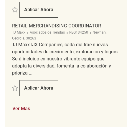
Salvar Merchandising Associate REQ138542
Aplicar Ahora
Merchandising Associate
RETAIL MERCHANDISING COORDINATOR
Categoría
ReqId
Ubicación
TJ Maxx
Asociados de Tiendas
REQ134250
Newnan,
Georgia, 30263
TJ MaxxTJX Companies, cada día trae nuevas
oportunidades de crecimiento, exploración y logros.
Será incluido en nuestro vibrante equipo que
adopta la diversidad, fomenta la colaboración y
prioriza ...
Salvar Retail Merchandising Coordinator REQ134250
Aplicar Ahora
Retail Merchandising Coordinator
Ver Más