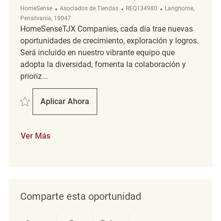
Categoría
ReqId
Ubicación
HomeSense
Asociados de Tiendas
REQ134980
Langhorne,
Pensilvania, 19047
HomeSenseTJX Companies, cada día trae nuevas
oportunidades de crecimiento, exploración y logros.
Será incluido en nuestro vibrante equipo que
adopta la diversidad, fomenta la colaboración y
prioriz...
Salvar Merchandising Supervisor/Key Carrier REQ134980
Aplicar Ahora
Merchandising Supervisor/Key Carrier
Ver Más
Comparte esta oportunidad