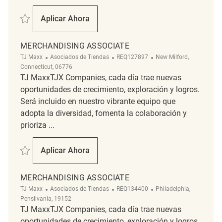
Salvar Merchandising REQ143521
Aplicar Ahora
Merchandising
MERCHANDISING ASSOCIATE
Categoría
ReqId
Ubicación
TJ Maxx
Asociados de Tiendas
REQ127897
New Milford,
Connecticut, 06776
TJ MaxxTJX Companies, cada día trae nuevas
oportunidades de crecimiento, exploración y logros.
Será incluido en nuestro vibrante equipo que
adopta la diversidad, fomenta la colaboración y
prioriza ...
Salvar Merchandising Associate REQ127897
Aplicar Ahora
Merchandising Associate
MERCHANDISING ASSOCIATE
Categoría
ReqId
Ubicación
TJ Maxx
Asociados de Tiendas
REQ134400
Philadelphia,
Pensilvania, 19152
TJ MaxxTJX Companies, cada día trae nuevas
oportunidades de crecimiento, exploración y logros.