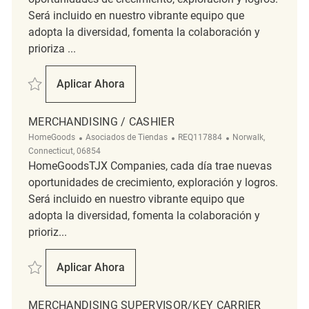
Será incluido en nuestro vibrante equipo que
adopta la diversidad, fomenta la colaboración y
prioriza ...
Salvar Merchandising Associate REQ134400
Aplicar Ahora
Merchandising Associate
MERCHANDISING / CASHIER
Categoría
ReqId
Ubicación
HomeGoods
Asociados de Tiendas
REQ117884
Norwalk,
Connecticut, 06854
HomeGoodsTJX Companies, cada día trae nuevas
oportunidades de crecimiento, exploración y logros.
Será incluido en nuestro vibrante equipo que
adopta la diversidad, fomenta la colaboración y
prioriz...
Salvar merchandising / Cashier REQ117884
Aplicar Ahora
Merchandising / Cashier
MERCHANDISING SUPERVISOR/KEY CARRIER