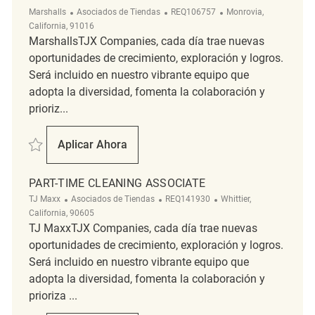
Categoría
ReqId
Ubicación
Marshalls
Asociados de Tiendas
REQ106757
Monrovia,
California, 91016
MarshallsTJX Companies, cada día trae nuevas
oportunidades de crecimiento, exploración y logros.
Será incluido en nuestro vibrante equipo que
adopta la diversidad, fomenta la colaboración y
prioriz...
Salvar Cleaning Associate REQ106757
Aplicar Ahora
Cleaning Associate
PART-TIME CLEANING ASSOCIATE
Categoría
ReqId
Ubicación
TJ Maxx
Asociados de Tiendas
REQ141930
Whittier,
California, 90605
TJ MaxxTJX Companies, cada día trae nuevas
oportunidades de crecimiento, exploración y logros.
Será incluido en nuestro vibrante equipo que
adopta la diversidad, fomenta la colaboración y
prioriza ...