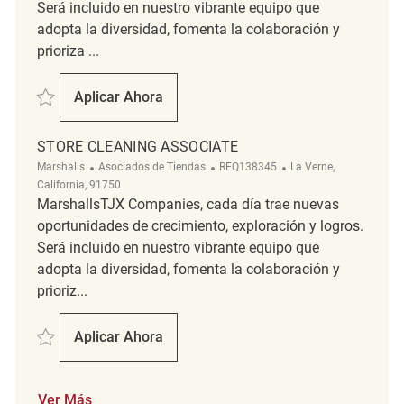
Será incluido en nuestro vibrante equipo que
adopta la diversidad, fomenta la colaboración y
prioriza ...
Salvar Part-Time Cleaning Associate REQ142195
Aplicar Ahora
Part-Time Cleaning Associate
STORE CLEANING ASSOCIATE
Categoría
ReqId
Ubicación
Marshalls
Asociados de Tiendas
REQ138345
La Verne,
California, 91750
MarshallsTJX Companies, cada día trae nuevas
oportunidades de crecimiento, exploración y logros.
Será incluido en nuestro vibrante equipo que
adopta la diversidad, fomenta la colaboración y
prioriz...
Salvar Store Cleaning Associate REQ138345
Aplicar Ahora
Store Cleaning Associate
Ver Más