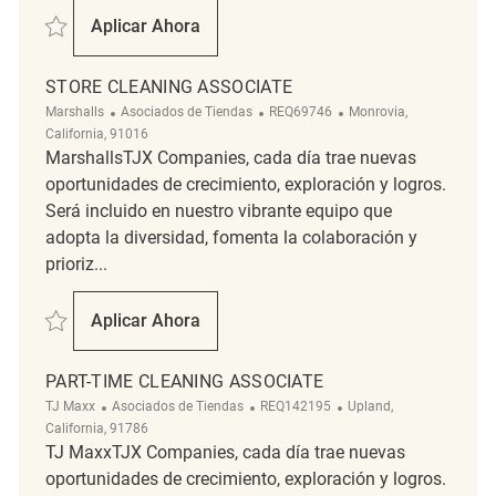
Salvar Part-time Cleaning Associate REQ141930
Aplicar Ahora
Part-Time Cleaning Associate
STORE CLEANING ASSOCIATE
Categoría
ReqId
Ubicación
Marshalls
Asociados de Tiendas
REQ69746
Monrovia,
California, 91016
MarshallsTJX Companies, cada día trae nuevas
oportunidades de crecimiento, exploración y logros.
Será incluido en nuestro vibrante equipo que
adopta la diversidad, fomenta la colaboración y
prioriz...
Salvar Store Cleaning Associate REQ69746
Aplicar Ahora
Store Cleaning Associate
PART-TIME CLEANING ASSOCIATE
Categoría
ReqId
Ubicación
TJ Maxx
Asociados de Tiendas
REQ142195
Upland,
California, 91786
TJ MaxxTJX Companies, cada día trae nuevas
oportunidades de crecimiento, exploración y logros.