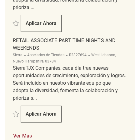
prioriza ...
Salvar Sales Merchandising Associate REQ136664
Aplicar Ahora
Sales Merchandising Associate
RETAIL ASSOCIATE PART TIME NIGHTS AND
WEEKENDS
Categoría
ReqId
Ubicación
Sierra
Asociados de Tiendas
R2327694
West Lebanon,
Nuevo Hampshire, 03784
SierraTJX Companies, cada día trae nuevas
oportunidades de crecimiento, exploración y logros.
Será incluido en nuestro vibrante equipo que
adopta la diversidad, fomenta la colaboración y
prioriza s...
Salvar Retail Associate Part Time Nights and Weekends R2327694
Aplicar Ahora
Retail Associate Part Time Nights And Wee
Ver Más