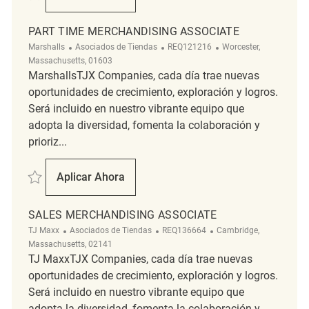
Part Time Merchandising Associate
PART TIME MERCHANDISING ASSOCIATE
Categoría
ReqId
Ubicación
Marshalls
Asociados de Tiendas
REQ121216
Worcester,
Massachusetts, 01603
MarshallsTJX Companies, cada día trae nuevas
oportunidades de crecimiento, exploración y logros.
Será incluido en nuestro vibrante equipo que
adopta la diversidad, fomenta la colaboración y
prioriz...
Salvar Part Time Merchandising Associate REQ121216
Aplicar Ahora
Part Time Merchandising Associate
SALES MERCHANDISING ASSOCIATE
Categoría
ReqId
Ubicación
TJ Maxx
Asociados de Tiendas
REQ136664
Cambridge,
Massachusetts, 02141
TJ MaxxTJX Companies, cada día trae nuevas
oportunidades de crecimiento, exploración y logros.
Será incluido en nuestro vibrante equipo que
adopta la diversidad, fomenta la colaboración y