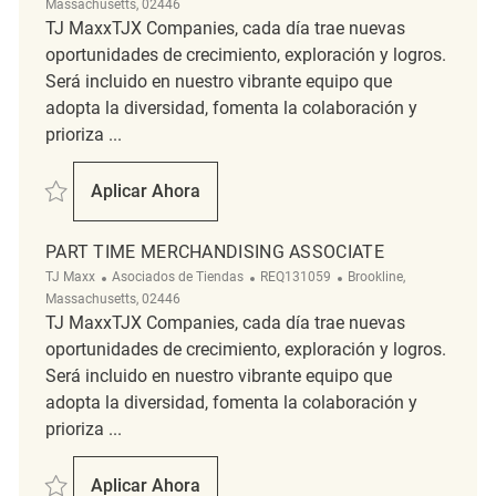
Massachusetts, 02446
TJ MaxxTJX Companies, cada día trae nuevas
oportunidades de crecimiento, exploración y logros.
Será incluido en nuestro vibrante equipo que
adopta la diversidad, fomenta la colaboración y
prioriza ...
Salvar part time merchandising associate REQ139289
Aplicar Ahora
Part Time Merchandising Associate
PART TIME MERCHANDISING ASSOCIATE
Categoría
ReqId
Ubicación
TJ Maxx
Asociados de Tiendas
REQ131059
Brookline,
Massachusetts, 02446
TJ MaxxTJX Companies, cada día trae nuevas
oportunidades de crecimiento, exploración y logros.
Será incluido en nuestro vibrante equipo que
adopta la diversidad, fomenta la colaboración y
prioriza ...
Salvar part time merchandising associate REQ131059
Aplicar Ahora