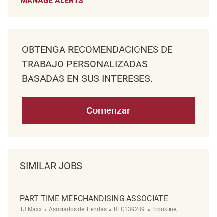
MANAGE ALERTS
OBTENGA RECOMENDACIONES DE
TRABAJO PERSONALIZADAS
BASADAS EN SUS INTERESES.
Comenzar
SIMILAR JOBS
PART TIME MERCHANDISING ASSOCIATE
Categoría
ReqId
Ubicación
TJ Maxx
Asociados de Tiendas
REQ139289
Brookline,