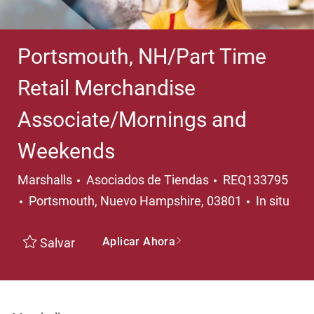
Portsmouth, NH/Part Time
Retail Merchandise
Associate/Mornings and
Weekends
Categoría
Marshalls
Asociados de Tiendas
REQ133795
Ubicación
Portsmouth, Nuevo Hampshire, 03801
In situ
Aplicar Ahora
Salvar