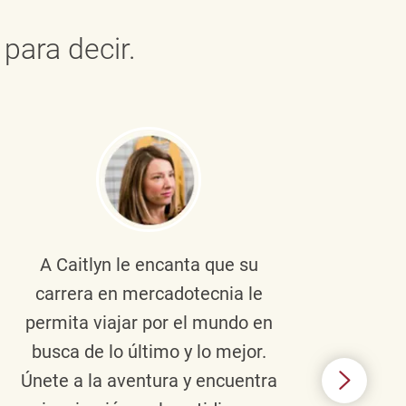
para decir.
A Caitlyn
le encanta que su
Braul
carrera en mercadotecnia le
pers
permita viajar por el mundo en
ento
busca de lo último y lo mejor.
lid
Únete a la aventura y encuentra
TJX,