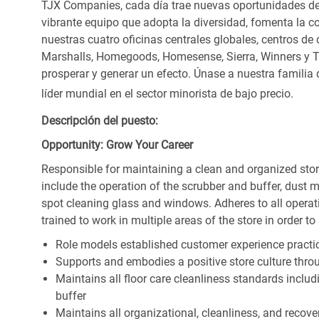
TJX Companies, cada día trae nuevas oportunidades de c
vibrante equipo que adopta la diversidad, fomenta la co
nuestras cuatro oficinas centrales globales, centros de 
Marshalls, Homegoods, Homesense, Sierra, Winners y 
prosperar y generar un efecto. Únase a nuestra familia
líder mundial en el sector minorista de bajo precio.
Descripción del puesto:
Opportunity: Grow Your Career
Responsible for maintaining a clean and organized store
include the operation of the scrubber and buffer, dus
spot cleaning glass and windows. Adheres to all operat
trained to work in multiple areas of the store in order t
Role models established customer experience practic
Supports and embodies a positive store culture throu
Maintains all floor care cleanliness standards inclu
buffer
Maintains all organizational, cleanliness, and recovery