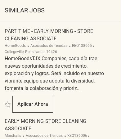
SIMILAR JOBS
PART TIME - EARLY MORNING - STORE
CLEANING ASSOCIATE
Categoría
ReqId
Ubicación
HomeGoods
Asociados de Tiendas
REQ138665
Collegeville, Pensilvania, 19426
HomeGoodsTJX Companies, cada día trae
nuevas oportunidades de crecimiento,
exploración y logros. Será incluido en nuestro
vibrante equipo que adopta la diversidad,
fomenta la colaboración y prioriz...
Salvar Part Time - Early Morning - Store Cleaning Associate REQ138665
Aplicar Ahora
Part Time - Early Morning - Store Cleaning Asso
EARLY MORNING STORE CLEANING
ASSOCIATE
Categoría
ReqId
Ubicación
Marshalls
Asociados de Tiendas
REQ136006