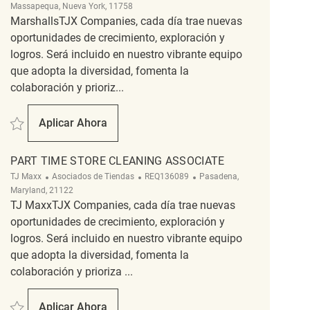
Massapequa, Nueva York, 11758
MarshallsTJX Companies, cada día trae nuevas
oportunidades de crecimiento, exploración y
logros. Será incluido en nuestro vibrante equipo
que adopta la diversidad, fomenta la
colaboración y prioriz...
Salvar Early Morning Store Cleaning Associate REQ136006
Aplicar Ahora
Early Morning Store Cleaning Associate
PART TIME STORE CLEANING ASSOCIATE
Categoría
ReqId
Ubicación
TJ Maxx
Asociados de Tiendas
REQ136089
Pasadena,
Maryland, 21122
TJ MaxxTJX Companies, cada día trae nuevas
oportunidades de crecimiento, exploración y
logros. Será incluido en nuestro vibrante equipo
que adopta la diversidad, fomenta la
colaboración y prioriza ...
Salvar Part time store cleaning Associate REQ136089
Aplicar Ahora