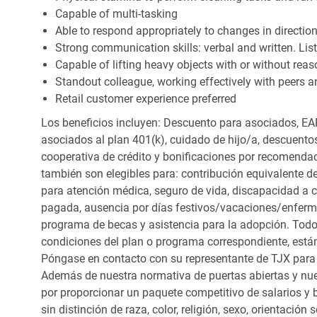
Capable of multi-tasking
Able to respond appropriately to changes in directio
Strong communication skills: verbal and written. Li
Capable of lifting heavy objects with or without r
Standout colleague, working effectively with peers a
Retail customer experience preferred
Los beneficios incluyen: Descuento para asociados, EAP
asociados al plan 401(k), cuidado de hijo/a, descuento
cooperativa de crédito y bonificaciones por recomendac
también son elegibles para: contribución equivalente d
para atención médica, seguro de vida, discapacidad a c
pagada, ausencia por días festivos/vacaciones/enfer
programa de becas y asistencia para la adopción. Todo
condiciones del plan o programa correspondiente, está
Póngase en contacto con su representante de TJX para
Además de nuestra normativa de puertas abiertas y nue
por proporcionar un paquete competitivo de salarios y 
sin distinción de raza, color, religión, sexo, orientación