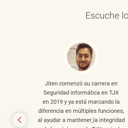
Escuche lo
onante
Jiten
comenzó su carrera en
en
Seguridad informática en TJX
ivo en
en 2019 y ya está marcando la
la
diferencia en múltiples funciones,
 con
al ayudar a mantener
la integridad