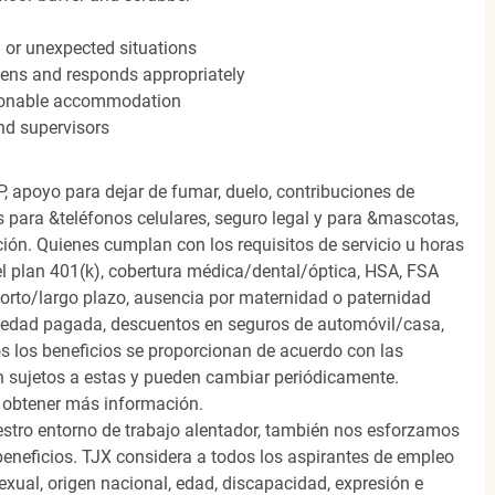
n or unexpected situations
stens and responds appropriately
easonable accommodation
nd supervisors
, apoyo para dejar de fumar, duelo, contribuciones de
s para &teléfonos celulares, seguro legal y para &mascotas,
ión. Quienes cumplan con los requisitos de servicio u horas
el plan 401(k), cobertura médica/dental/óptica, HSA, FSA
orto/largo plazo, ausencia por maternidad o paternidad
medad pagada, descuentos en seguros de automóvil/casa,
s los beneficios se proporcionan de acuerdo con las
n sujetos a estas y pueden cambiar periódicamente.
 obtener más información.
stro entorno de trabajo alentador, también nos esforzamos
beneficios. TJX considera a todos los aspirantes de empleo
 sexual, origen nacional, edad, discapacidad, expresión e