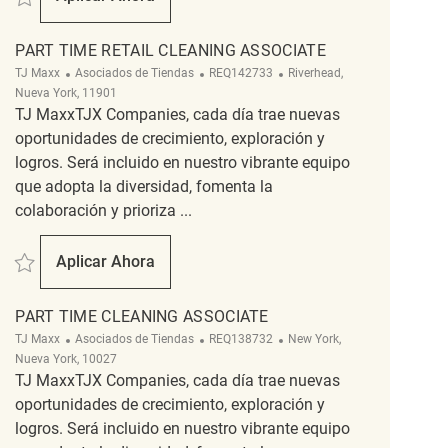
Part Time Store Cleaning Associate
PART TIME RETAIL CLEANING ASSOCIATE
Categoría
ReqId
Ubicación
TJ Maxx
Asociados de Tiendas
REQ142733
Riverhead,
Nueva York, 11901
TJ MaxxTJX Companies, cada día trae nuevas
oportunidades de crecimiento, exploración y
logros. Será incluido en nuestro vibrante equipo
que adopta la diversidad, fomenta la
colaboración y prioriza ...
Salvar Part Time Retail Cleaning Associate REQ142733
Aplicar Ahora
Part Time Retail Cleaning Associate
PART TIME CLEANING ASSOCIATE
Categoría
ReqId
Ubicación
TJ Maxx
Asociados de Tiendas
REQ138732
New York,
Nueva York, 10027
TJ MaxxTJX Companies, cada día trae nuevas
oportunidades de crecimiento, exploración y
logros. Será incluido en nuestro vibrante equipo