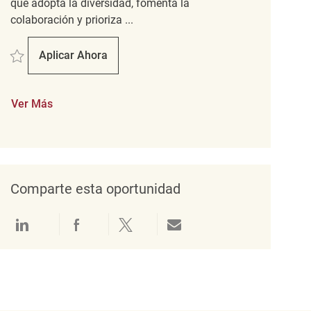
que adopta la diversidad, fomenta la
colaboración y prioriza ...
Salvar Part time Cleaning associate REQ138732
Aplicar Ahora
Part Time Cleaning Associate
Ver Más
Comparte esta oportunidad
Compartir a través de LinkedIn
Compartir a través de Facebook
Compartir a través de twitter
Compartir por correo electró