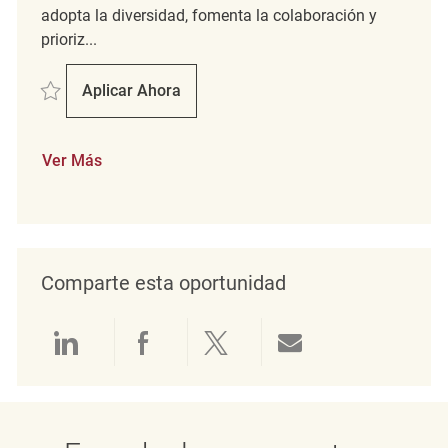
adopta la diversidad, fomenta la colaboración y
prioriz...
Salvar full time merchandise coordinator REQ136718
Aplicar Ahora
Full Time Merchandise Coordinator
Ver Más
Comparte esta oportunidad
Compartir a través de LinkedIn
Compartir a través de Face
Compartir a través de 
Compartir por 