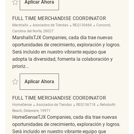
Salvar Full Time Merchandise Coordinator REQ138771
Aplicar Ahora
Full Time Merchandise Coordinator
FULL TIME MERCHANDISE COORDINATOR
Categoría
ReqId
Ubicación
Marshalls
Asociados de Tiendas
REQ130666
Concord,
Carolina del Norte, 28027
MarshallsTJX Companies, cada día trae nuevas
oportunidades de crecimiento, exploración y logros.
Será incluido en nuestro vibrante equipo que
adopta la diversidad, fomenta la colaboración y
prioriz...
Salvar Full Time Merchandise Coordinator REQ130666
Aplicar Ahora
Full Time Merchandise Coordinator
FULL TIME MERCHANDISE COORDINATOR
Categoría
ReqId
Ubicación
HomeSense
Asociados de Tiendas
REQ136718
Rehoboth
Beach, Delaware, 19971
HomeSenseTJX Companies, cada día trae nuevas
oportunidades de crecimiento, exploración y logros.
Será incluido en nuestro vibrante equipo que