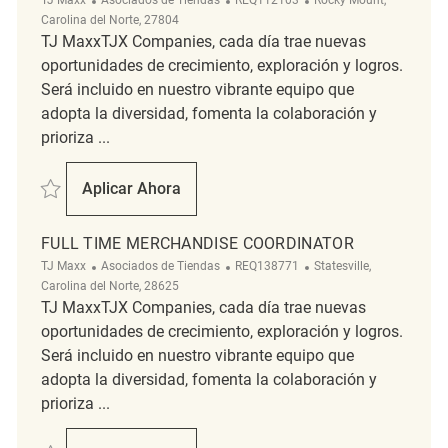
Carolina del Norte, 27804
TJ MaxxTJX Companies, cada día trae nuevas
oportunidades de crecimiento, exploración y logros.
Será incluido en nuestro vibrante equipo que
adopta la diversidad, fomenta la colaboración y
prioriza ...
Salvar Merchandise Coordinator Full Time REQ112103
Aplicar Ahora
Merchandise Coordinator Full Time
FULL TIME MERCHANDISE COORDINATOR
Categoría
ReqId
Ubicación
TJ Maxx
Asociados de Tiendas
REQ138771
Statesville,
Carolina del Norte, 28625
TJ MaxxTJX Companies, cada día trae nuevas
oportunidades de crecimiento, exploración y logros.
Será incluido en nuestro vibrante equipo que
adopta la diversidad, fomenta la colaboración y
prioriza ...