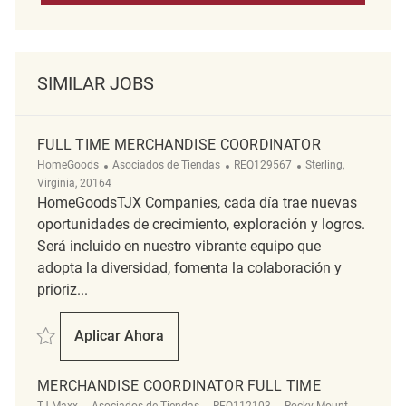
SIMILAR JOBS
FULL TIME MERCHANDISE COORDINATOR
Categoría
ReqId
Ubicación
HomeGoods
Asociados de Tiendas
REQ129567
Sterling,
Virginia, 20164
HomeGoodsTJX Companies, cada día trae nuevas
oportunidades de crecimiento, exploración y logros.
Será incluido en nuestro vibrante equipo que
adopta la diversidad, fomenta la colaboración y
prioriz...
Salvar Full Time Merchandise coordinator REQ129567
Aplicar Ahora
Full Time Merchandise Coordinator
MERCHANDISE COORDINATOR FULL TIME
Categoría
ReqId
Ubicación
TJ Maxx
Asociados de Tiendas
REQ112103
Rocky Mount,