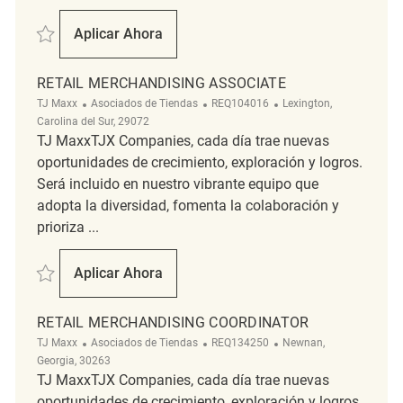
Salvar Merchandising Coordinator REQ130759
Aplicar Ahora
Merchandising Coordinator
RETAIL MERCHANDISING ASSOCIATE
Categoría
ReqId
Ubicación
TJ Maxx
Asociados de Tiendas
REQ104016
Lexington,
Carolina del Sur, 29072
TJ MaxxTJX Companies, cada día trae nuevas
oportunidades de crecimiento, exploración y logros.
Será incluido en nuestro vibrante equipo que
adopta la diversidad, fomenta la colaboración y
prioriza ...
Salvar Retail Merchandising Associate REQ104016
Aplicar Ahora
Retail Merchandising Associate
RETAIL MERCHANDISING COORDINATOR
Categoría
ReqId
Ubicación
TJ Maxx
Asociados de Tiendas
REQ134250
Newnan,
Georgia, 30263
TJ MaxxTJX Companies, cada día trae nuevas
oportunidades de crecimiento, exploración y logros.