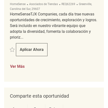
Categoría
ReqId
Ubicación
HomeSense
Asociados de Tiendas
REQ62269
Greenville,
Carolina del Sur, 29607
HomeSenseTJX Companies, cada día trae nuevas
oportunidades de crecimiento, exploración y logros.
Será incluido en nuestro vibrante equipo que
adopta la diversidad, fomenta la colaboración y
prioriz...
Salvar FT Merchandising Coordinator REQ62269
Aplicar Ahora
FT Merchandising Coordinator
Ver Más
Comparte esta oportunidad