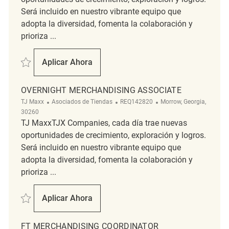
Será incluido en nuestro vibrante equipo que
adopta la diversidad, fomenta la colaboración y
prioriza ...
Salvar Retail Merchandising Coordinator REQ134250
Aplicar Ahora
Retail Merchandising Coordinator
OVERNIGHT MERCHANDISING ASSOCIATE
Categoría
ReqId
Ubicación
TJ Maxx
Asociados de Tiendas
REQ142820
Morrow, Georgia,
30260
TJ MaxxTJX Companies, cada día trae nuevas
oportunidades de crecimiento, exploración y logros.
Será incluido en nuestro vibrante equipo que
adopta la diversidad, fomenta la colaboración y
prioriza ...
Salvar Overnight Merchandising Associate REQ142820
Aplicar Ahora
Overnight Merchandising Associate
FT MERCHANDISING COORDINATOR