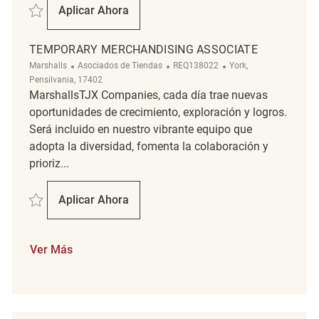
Salvar Merchandising Associate REQ141084
Aplicar Ahora
Merchandising Associate
TEMPORARY MERCHANDISING ASSOCIATE
Categoría
ReqId
Ubicación
Marshalls
Asociados de Tiendas
REQ138022
York,
Pensilvania, 17402
MarshallsTJX Companies, cada día trae nuevas
oportunidades de crecimiento, exploración y logros.
Será incluido en nuestro vibrante equipo que
adopta la diversidad, fomenta la colaboración y
prioriz...
Salvar Temporary Merchandising Associate REQ138022
Aplicar Ahora
Temporary Merchandising Associate
Ver Más