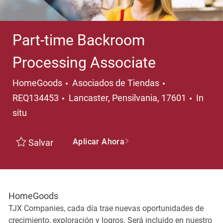
Part-time Backroom
Processing Associate
Categoría
HomeGoods
Asociados de Tiendas
Ubicación
REQ134453
Lancaster, Pensilvania, 17601
In
situ
Aplicar Ahora
Salvar
HomeGoods
TJX Companies, cada día trae nuevas oportunidades de
crecimiento, exploración y logros. Será incluido en nuestro