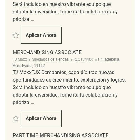
Será incluido en nuestro vibrante equipo que
adopta la diversidad, fomenta la colaboración y
prioriza ...
Salvar Merchandising Associate REQ128003
Aplicar Ahora
Merchandising Associate
MERCHANDISING ASSOCIATE
Categoría
ReqId
Ubicación
TJ Maxx
Asociados de Tiendas
REQ134400
Philadelphia,
Pensilvania, 19152
TJ MaxxTJX Companies, cada día trae nuevas
oportunidades de crecimiento, exploración y logros.
Será incluido en nuestro vibrante equipo que
adopta la diversidad, fomenta la colaboración y
prioriza ...
Salvar Merchandising Associate REQ134400
Aplicar Ahora
Merchandising Associate
PART TIME MERCHANDISING ASSOCIATE