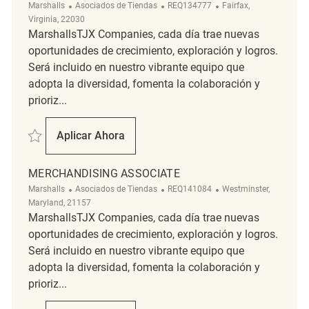
Categoría
ReqId
Ubicación
Marshalls
Asociados de Tiendas
REQ134777
Fairfax,
Virginia, 22030
MarshallsTJX Companies, cada día trae nuevas
oportunidades de crecimiento, exploración y logros.
Será incluido en nuestro vibrante equipo que
adopta la diversidad, fomenta la colaboración y
prioriz...
Salvar Part time Merchandising Associate REQ134777
Aplicar Ahora
Part Time Merchandising Associate
MERCHANDISING ASSOCIATE
Categoría
ReqId
Ubicación
Marshalls
Asociados de Tiendas
REQ141084
Westminster,
Maryland, 21157
MarshallsTJX Companies, cada día trae nuevas
oportunidades de crecimiento, exploración y logros.
Será incluido en nuestro vibrante equipo que
adopta la diversidad, fomenta la colaboración y
prioriz...