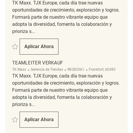
TK Maxx. TJX Europe, cada día trae nuevas
oportunidades de crecimiento, exploración y logros.
Formará parte de nuestro vibrante equipo que
adopta la diversidad, fomenta la colaboración y
prioriza s...
Salvar Teamleiter Verkauf (m/w/d) REQ126660
Aplicar Ahora
Teamleiter Verkauf (m/w/d)
TEAMLEITER VERKAUF
Categoría
ReqId
Ubicación
TK Maxx
Gerencia de Tiendas
REQ83561
Frankfurt, 60385
TK Maxx. TJX Europe, cada día trae nuevas
oportunidades de crecimiento, exploración y logros.
Formará parte de nuestro vibrante equipo que
adopta la diversidad, fomenta la colaboración y
prioriza s...
Salvar Teamleiter Verkauf REQ83561
Aplicar Ahora
Teamleiter Verkauf