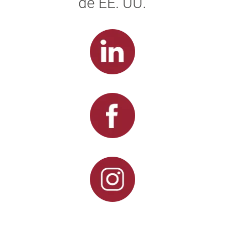
de EE. UU.