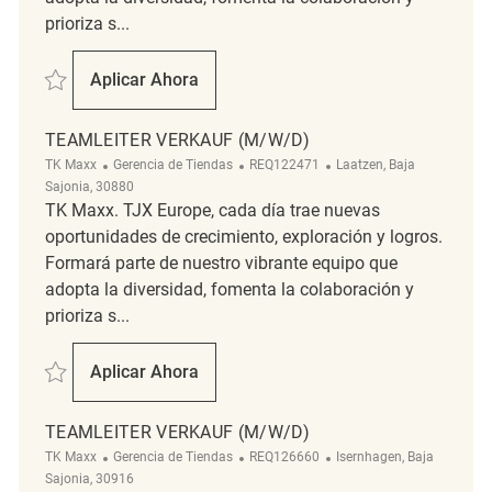
prioriza s...
Salvar Teamleiter Verkauf (m/w/d) REQ558
Aplicar Ahora
Teamleiter Verkauf (m/w/d)
TEAMLEITER VERKAUF (M/W/D)
Categoría
ReqId
Ubicación
TK Maxx
Gerencia de Tiendas
REQ122471
Laatzen, Baja
Sajonia, 30880
TK Maxx. TJX Europe, cada día trae nuevas
oportunidades de crecimiento, exploración y logros.
Formará parte de nuestro vibrante equipo que
adopta la diversidad, fomenta la colaboración y
prioriza s...
Salvar Teamleiter Verkauf (m/w/d) REQ122471
Aplicar Ahora
Teamleiter Verkauf (m/w/d)
TEAMLEITER VERKAUF (M/W/D)
Categoría
ReqId
Ubicación
TK Maxx
Gerencia de Tiendas
REQ126660
Isernhagen, Baja
Sajonia, 30916