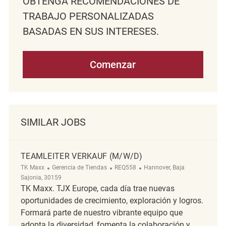
OBTENGA RECOMENDACIONES DE
TRABAJO PERSONALIZADAS
BASADAS EN SUS INTERESES.
Comenzar
SIMILAR JOBS
TEAMLEITER VERKAUF (M/W/D)
Categoría
ReqId
Ubicación
TK Maxx
Gerencia de Tiendas
REQ558
Hannover, Baja
Sajonia, 30159
TK Maxx. TJX Europe, cada día trae nuevas
oportunidades de crecimiento, exploración y logros.
Formará parte de nuestro vibrante equipo que
adopta la diversidad, fomenta la colaboración y