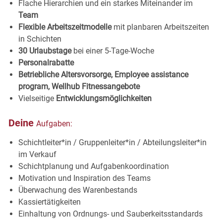
Flache Hierarchien und ein starkes Miteinander im
Team
Flexible Arbeitszeitmodelle
mit planbaren Arbeitszeiten
in
Schichten
30 Urlaubstage
bei einer 5-Tage-
Woche
Personalrabatte
Betriebliche Altersvorsorge, Employee assistance
program, Wellhub
Fitnessangebote
Vielseitige
Entwicklungsmöglichkeiten
Deine
Aufgaben:
Schichtleiter*in / Gruppenleiter*in / Abteilungsleiter*in
im Verkauf
Schichtplanung und Aufgabenkoordination
Motivation und Inspiration des
Teams
Überwachung des
Warenbestands
Kassiertätigkeiten
Einhaltung von Ordnungs- und
Sauberkeitsstandards