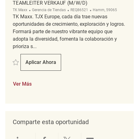
TEAMLEITER VERKAUF (M/W/D)
Categoría
ReqId
Ubicación
TK Maxx
Gerencia de Tiendas
REQ86521
Hamm, 59065
TK Maxx. TJX Europe, cada día trae nuevas
oportunidades de crecimiento, exploración y logros.
Formará parte de nuestro vibrante equipo que
adopta la diversidad, fomenta la colaboración y
prioriza s...
Salvar Teamleiter Verkauf (m/w/d) REQ86521
Aplicar Ahora
Teamleiter Verkauf (m/w/d)
Ver Más
Comparte esta oportunidad