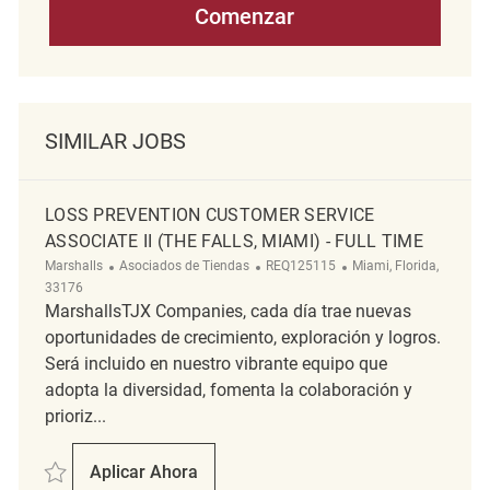
Comenzar
SIMILAR JOBS
LOSS PREVENTION CUSTOMER SERVICE
ASSOCIATE II (THE FALLS, MIAMI) - FULL TIME
Categoría
ReqId
Ubicación
Marshalls
Asociados de Tiendas
REQ125115
Miami, Florida,
33176
MarshallsTJX Companies, cada día trae nuevas
oportunidades de crecimiento, exploración y logros.
Será incluido en nuestro vibrante equipo que
adopta la diversidad, fomenta la colaboración y
prioriz...
Salvar Loss Prevention Customer Service Associate II (The Falls, Miami
Aplicar Ahora
Loss Prevention Customer Service Associate 