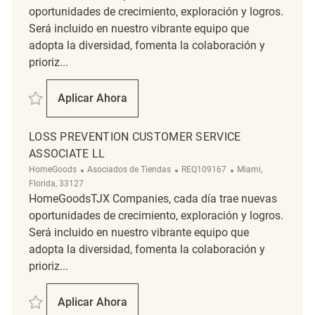
oportunidades de crecimiento, exploración y logros.
Será incluido en nuestro vibrante equipo que
adopta la diversidad, fomenta la colaboración y
prioriz...
Salvar Full-Time Retail Loss Prevention Customer Service Associate II
Aplicar Ahora
Full-Time Retail Loss Prevention Customer 
LOSS PREVENTION CUSTOMER SERVICE
ASSOCIATE LL
Categoría
ReqId
Ubicación
HomeGoods
Asociados de Tiendas
REQ109167
Miami,
Florida, 33127
HomeGoodsTJX Companies, cada día trae nuevas
oportunidades de crecimiento, exploración y logros.
Será incluido en nuestro vibrante equipo que
adopta la diversidad, fomenta la colaboración y
prioriz...
Salvar Loss Prevention Customer Service Associate ll REQ109167
Aplicar Ahora
Loss Prevention Customer Service Associate