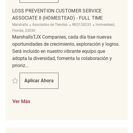
LOSS PREVENTION CUSTOMER SERVICE
ASSOCIATE II (HOMESTEAD) - FULL TIME
Categoría
ReqId
Ubicación
Marshalls
Asociados de Tiendas
REQ128233
Homestead,
Florida, 33030
MarshallsTJX Companies, cada día trae nuevas
oportunidades de crecimiento, exploración y logros.
Será incluido en nuestro vibrante equipo que
adopta la diversidad, fomenta la colaboración y
prioriz...
Salvar Loss Prevention Customer Service Associate II (Homestead) - F
Aplicar Ahora
Loss Prevention Customer Service Associate
Ver Más