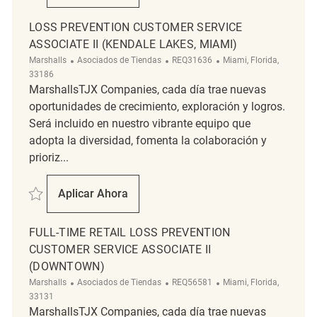
LOSS PREVENTION CUSTOMER SERVICE
ASSOCIATE II (KENDALE LAKES, MIAMI)
Categoría
ReqId
Ubicación
Marshalls
Asociados de Tiendas
REQ31636
Miami, Florida,
33186
MarshallsTJX Companies, cada día trae nuevas
oportunidades de crecimiento, exploración y logros.
Será incluido en nuestro vibrante equipo que
adopta la diversidad, fomenta la colaboración y
prioriz...
Salvar Loss Prevention Customer Service Associate II (Kendale Lakes,
Aplicar Ahora
Loss Prevention Customer Service Associate
FULL-TIME RETAIL LOSS PREVENTION
CUSTOMER SERVICE ASSOCIATE II
(DOWNTOWN)
Categoría
ReqId
Ubicación
Marshalls
Asociados de Tiendas
REQ56581
Miami, Florida,
33131
MarshallsTJX Companies, cada día trae nuevas