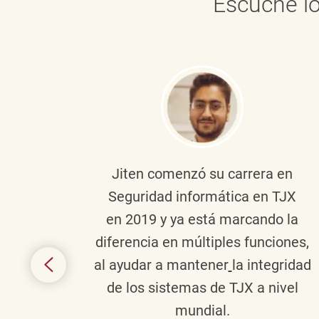
Escuche lo
onante
Jiten
comenzó su carrera en
en
Seguridad informática en TJX
ivo en
en 2019 y ya está marcando la
la
diferencia en múltiples funciones,
 con
al ayudar a mantener
la integridad
tes
de los sistemas de TJX a nivel
te en
mundial.