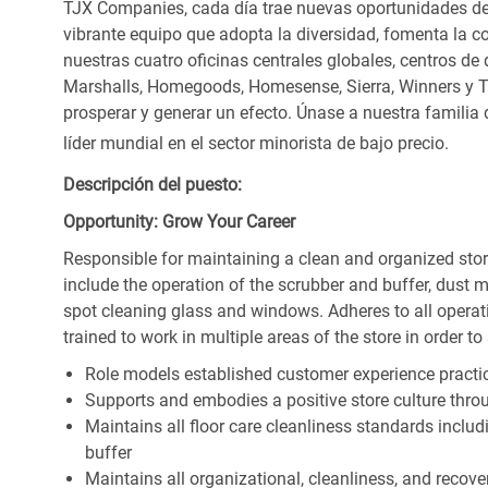
TJX Companies, cada día trae nuevas oportunidades de c
vibrante equipo que adopta la diversidad, fomenta la co
nuestras cuatro oficinas centrales globales, centros de 
Marshalls, Homegoods, Homesense, Sierra, Winners y 
prosperar y generar un efecto. Únase a nuestra familia
líder mundial en el sector minorista de bajo precio.
Descripción del puesto:
Opportunity: Grow Your Career
Responsible for maintaining a clean and organized store
include the operation of the scrubber and buffer, dus
spot cleaning glass and windows. Adheres to all operat
trained to work in multiple areas of the store in order t
Role models established customer experience practic
Supports and embodies a positive store culture throu
Maintains all floor care cleanliness standards inclu
buffer
Maintains all organizational, cleanliness, and recovery