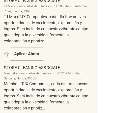
STORE CLEANING ASSOCIATE
Categoría
ReqId
Ubicación
TJ Maxx
Asociados de Tiendas
REQ104544
Pembroke
Pines, Florida, 33026
TJ MaxxTJX Companies, cada día trae nuevas
oportunidades de crecimiento, exploración y
logros. Será incluido en nuestro vibrante equipo
que adopta la diversidad, fomenta la
colaboración y prioriza ...
Salvar Store Cleaning Associate REQ104544
Aplicar Ahora
Store Cleaning Associate
STORE CLEANING ASSOCIATE
Categoría
ReqId
Ubicación
Marshalls
Asociados de Tiendas
REQ120904
Miami
Gardens, Florida, 33056
MarshallsTJX Companies, cada día trae nuevas
oportunidades de crecimiento, exploración y
logros. Será incluido en nuestro vibrante equipo
que adopta la diversidad, fomenta la
colaboración y prioriz...