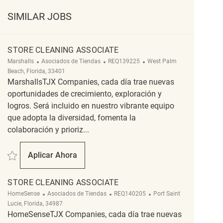
SIMILAR JOBS
STORE CLEANING ASSOCIATE
Categoría
ReqId
Ubicación
Marshalls
Asociados de Tiendas
REQ139225
West Palm
Beach, Florida, 33401
MarshallsTJX Companies, cada día trae nuevas
oportunidades de crecimiento, exploración y
logros. Será incluido en nuestro vibrante equipo
que adopta la diversidad, fomenta la
colaboración y prioriz...
Salvar Store Cleaning Associate REQ139225
Aplicar Ahora
Store Cleaning Associate
STORE CLEANING ASSOCIATE
Categoría
ReqId
Ubicación
HomeSense
Asociados de Tiendas
REQ140205
Port Saint
Lucie, Florida, 34987
HomeSenseTJX Companies, cada día trae nuevas