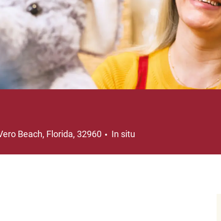
Ubicación
Vero Beach, Florida, 32960
In situ