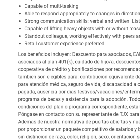
Capable of multi-tasking
Able to respond appropriately to changes in directio
Strong communication skills: verbal and written. Li
Capable of lifting heavy objects with or without r
Standout colleague, working effectively with peers a
Retail customer experience preferred
Los beneficios incluyen: Descuento para asociados, EAP
asociados al plan 401(k), cuidado de hijo/a, descuento
cooperativa de crédito y bonificaciones por recomendac
también son elegibles para: contribución equivalente d
para atención médica, seguro de vida, discapacidad a c
pagada, ausencia por días festivos/vacaciones/enfer
programa de becas y asistencia para la adopción. Todo
condiciones del plan o programa correspondiente, está
Póngase en contacto con su representante de TJX para
Además de nuestra normativa de puertas abiertas y nue
por proporcionar un paquete competitivo de salarios y 
sin distinción de raza, color, religión, sexo, orientación