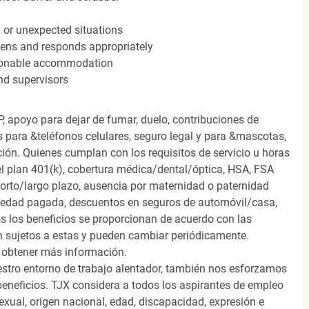
n or unexpected situations
stens and responds appropriately
easonable accommodation
nd supervisors
, apoyo para dejar de fumar, duelo, contribuciones de
s para &teléfonos celulares, seguro legal y para &mascotas,
ión. Quienes cumplan con los requisitos de servicio u horas
el plan 401(k), cobertura médica/dental/óptica, HSA, FSA
orto/largo plazo, ausencia por maternidad o paternidad
medad pagada, descuentos en seguros de automóvil/casa,
s los beneficios se proporcionan de acuerdo con las
n sujetos a estas y pueden cambiar periódicamente.
 obtener más información.
stro entorno de trabajo alentador, también nos esforzamos
beneficios. TJX considera a todos los aspirantes de empleo
 sexual, origen nacional, edad, discapacidad, expresión e