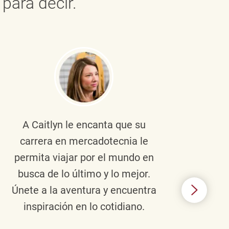
para decir.
A Caitlyn
le encanta que su
Braul
carrera en mercadotecnia le
pers
permita viajar por el mundo en
ento
busca de lo último y lo mejor.
lid
Únete a la aventura y encuentra
TJX,
inspiración en lo cotidiano.
en 
algo