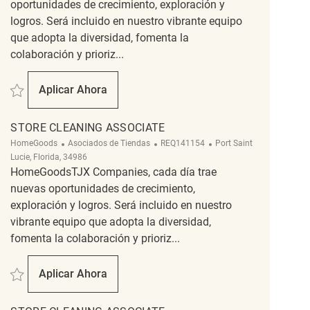
oportunidades de crecimiento, exploración y
logros. Será incluido en nuestro vibrante equipo
que adopta la diversidad, fomenta la
colaboración y prioriz...
Salvar Store Cleaning Associate REQ140205
Aplicar Ahora
Store Cleaning Associate
STORE CLEANING ASSOCIATE
Categoría
ReqId
Ubicación
HomeGoods
Asociados de Tiendas
REQ141154
Port Saint
Lucie, Florida, 34986
HomeGoodsTJX Companies, cada día trae
nuevas oportunidades de crecimiento,
exploración y logros. Será incluido en nuestro
vibrante equipo que adopta la diversidad,
fomenta la colaboración y prioriz...
Salvar Store Cleaning Associate REQ141154
Aplicar Ahora
Store Cleaning Associate