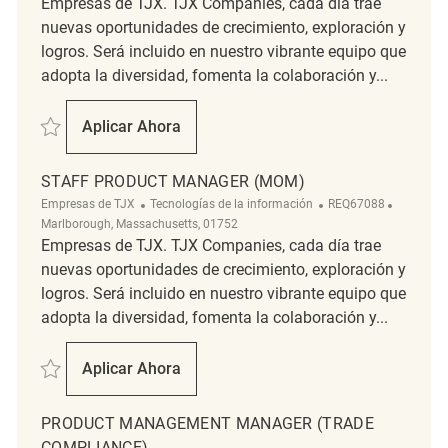
Empresas de TJX. TJX Companies, cada día trae
nuevas oportunidades de crecimiento, exploración y
logros. Será incluido en nuestro vibrante equipo que
adopta la diversidad, fomenta la colaboración y...
Salvar Staff Engineer REQ98863
Aplicar Ahora
Staff Engineer
STAFF PRODUCT MANAGER (MOM)
Categoría
ReqId
Ubicació
Empresas de TJX
Tecnologías de la información
REQ67088
Marlborough, Massachusetts, 01752
Empresas de TJX. TJX Companies, cada día trae
nuevas oportunidades de crecimiento, exploración y
logros. Será incluido en nuestro vibrante equipo que
adopta la diversidad, fomenta la colaboración y...
Salvar Staff Product Manager (MOM) REQ67088
Aplicar Ahora
Staff Product Manager (MOM)
PRODUCT MANAGEMENT MANAGER (TRADE
COMPLIANCE)