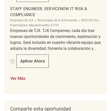
STAFF ENGINEER, SERVICENOW IT RISK &
COMPLIANCE
Categoría
ReqId
Ubicaci
Empresas de TJX
Tecnologías de la información
REQ136196
Framingham, Massachusetts, 01701
Empresas de TJX. TJX Companies, cada día trae
nuevas oportunidades de crecimiento, exploración y
logros. Será incluido en nuestro vibrante equipo que
adopta la diversidad, fomenta la colaboración y...
Salvar Staff Engineer, ServiceNow IT Risk & Compliance REQ136196
Aplicar Ahora
Staff Engineer, ServiceNow IT Risk & Compl
Ver Más
Comparte esta oportunidad