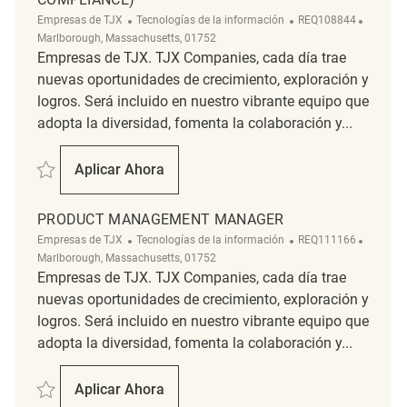
Categoría
ReqId
Ubicaci
Empresas de TJX
Tecnologías de la información
REQ108844
Marlborough, Massachusetts, 01752
Empresas de TJX. TJX Companies, cada día trae
nuevas oportunidades de crecimiento, exploración y
logros. Será incluido en nuestro vibrante equipo que
adopta la diversidad, fomenta la colaboración y...
Salvar Product Management Manager (Trade Compliance) REQ108844
Aplicar Ahora
Product Management Manager (Trade Comp
PRODUCT MANAGEMENT MANAGER
Categoría
ReqId
Ubicaci
Empresas de TJX
Tecnologías de la información
REQ111166
Marlborough, Massachusetts, 01752
Empresas de TJX. TJX Companies, cada día trae
nuevas oportunidades de crecimiento, exploración y
logros. Será incluido en nuestro vibrante equipo que
adopta la diversidad, fomenta la colaboración y...
Salvar Product Management Manager REQ111166
Aplicar Ahora
Product Management Manager