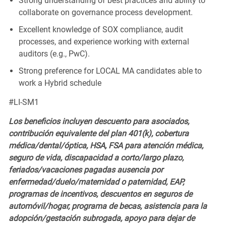
Strong understanding of best practices and ability to
collaborate on governance process development.
Excellent knowledge of SOX compliance, audit
processes, and experience working with external
auditors (e.g., PwC).
Strong preference for LOCAL MA candidates able to
work a Hybrid schedule
#LI-SM1
Los beneficios incluyen descuento para asociados,
contribución equivalente del plan 401(k),
cobertura
médica/dental/óptica,
HSA, FSA para atención médica,
seguro de vida, discapacidad a corto/largo plazo,
feriados/vacaciones pagadas
ausencia por
enfermedad/duelo/maternidad o paternidad
, EAP,
programas de incentivos, descuentos en seguros de
automóvil/hogar, programa de becas, asistencia para la
adopción/gestación subrogada, apoyo para dejar de