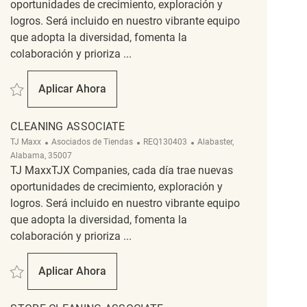
oportunidades de crecimiento, exploración y
logros. Será incluido en nuestro vibrante equipo
que adopta la diversidad, fomenta la
colaboración y prioriza ...
Salvar Cleaning Associate REQ141516
Aplicar Ahora
Cleaning Associate
CLEANING ASSOCIATE
Categoría
ReqId
Ubicación
TJ Maxx
Asociados de Tiendas
REQ130403
Alabaster,
Alabama, 35007
TJ MaxxTJX Companies, cada día trae nuevas
oportunidades de crecimiento, exploración y
logros. Será incluido en nuestro vibrante equipo
que adopta la diversidad, fomenta la
colaboración y prioriza ...
Salvar cleaning associate REQ130403
Aplicar Ahora
Cleaning Associate