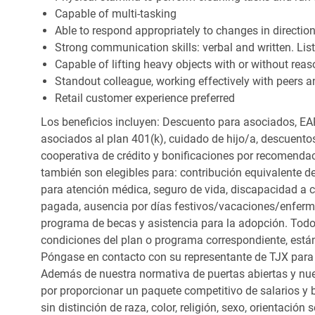
Capable of multi-tasking
Able to respond appropriately to changes in directio
Strong communication skills: verbal and written. Li
Capable of lifting heavy objects with or without r
Standout colleague, working effectively with peers a
Retail customer experience preferred
Los beneficios incluyen: Descuento para asociados, EAP
asociados al plan 401(k), cuidado de hijo/a, descuento
cooperativa de crédito y bonificaciones por recomendac
también son elegibles para: contribución equivalente d
para atención médica, seguro de vida, discapacidad a c
pagada, ausencia por días festivos/vacaciones/enfer
programa de becas y asistencia para la adopción. Todo
condiciones del plan o programa correspondiente, está
Póngase en contacto con su representante de TJX para
Además de nuestra normativa de puertas abiertas y nue
por proporcionar un paquete competitivo de salarios y 
sin distinción de raza, color, religión, sexo, orientación