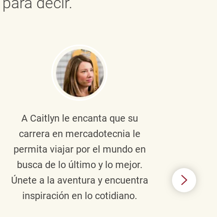
para decir.
A Caitlyn
le encanta que su
Braul
carrera en mercadotecnia le
pers
permita viajar por el mundo en
ento
busca de lo último y lo mejor.
lid
Únete a la aventura y encuentra
TJX,
inspiración en lo cotidiano.
en 
algo