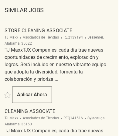
SIMILAR JOBS
STORE CLEANING ASSOCIATE
Categoría
ReqId
Ubicación
TJ Maxx
Asociados de Tiendas
REQ139194
Bessemer,
Alabama, 35022
TJ MaxxTJX Companies, cada día trae nuevas
oportunidades de crecimiento, exploración y
logros. Será incluido en nuestro vibrante equipo
que adopta la diversidad, fomenta la
colaboración y prioriza ...
Salvar Store Cleaning Associate REQ139194
Aplicar Ahora
Store Cleaning Associate
CLEANING ASSOCIATE
Categoría
ReqId
Ubicación
TJ Maxx
Asociados de Tiendas
REQ141516
Sylacauga,
Alabama, 35150
TJ MaxxTJX Companies, cada día trae nuevas