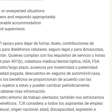
n or unexpected situations
stens and responds appropriately
easonable accommodation
nd supervisors
, apoyo para dejar de fumar, duelo, contribuciones de
s para &teléfonos celulares, seguro legal y para &mascotas,
ión. Quienes cumplan con los requisitos de servicio u horas
el plan 401(k), cobertura médica/dental/óptica, HSA, FSA
orto/largo plazo, ausencia por maternidad o paternidad
medad pagada, descuentos en seguros de automóvil/casa,
s los beneficios se proporcionan de acuerdo con las
n sujetos a estas y pueden cambiar periódicamente.
 obtener más información.
stro entorno de trabajo alentador, también nos esforzamos
beneficios. TJX considera a todos los aspirantes de empleo
 sexual, origen nacional, edad, discapacidad, expresión e