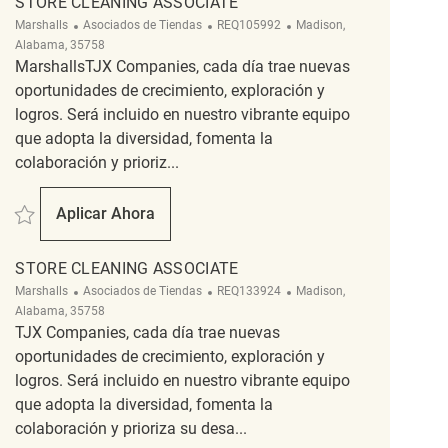
STORE CLEANING ASSOCIATE
Categoría
ReqId
Ubicación
Marshalls
Asociados de Tiendas
REQ105992
Madison,
Alabama, 35758
MarshallsTJX Companies, cada día trae nuevas
oportunidades de crecimiento, exploración y
logros. Será incluido en nuestro vibrante equipo
que adopta la diversidad, fomenta la
colaboración y prioriz...
Salvar Store Cleaning Associate REQ105992
Aplicar Ahora
Store Cleaning Associate
STORE CLEANING ASSOCIATE
Categoría
ReqId
Ubicación
Marshalls
Asociados de Tiendas
REQ133924
Madison,
Alabama, 35758
TJX Companies, cada día trae nuevas
oportunidades de crecimiento, exploración y
logros. Será incluido en nuestro vibrante equipo
que adopta la diversidad, fomenta la
colaboración y prioriza su desa...