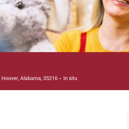
Ubicación
Hoover, Alabama, 35216
In situ