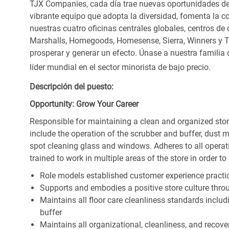
TJX Companies, cada día trae nuevas oportunidades de c
vibrante equipo que adopta la diversidad, fomenta la co
nuestras cuatro oficinas centrales globales, centros de 
Marshalls, Homegoods, Homesense, Sierra, Winners y 
prosperar y generar un efecto. Únase a nuestra familia
líder mundial en el sector minorista de bajo precio.
Descripción del puesto:
Opportunity: Grow Your Career
Responsible for maintaining a clean and organized store
include the operation of the scrubber and buffer, dus
spot cleaning glass and windows. Adheres to all operat
trained to work in multiple areas of the store in order t
Role models established customer experience practic
Supports and embodies a positive store culture throu
Maintains all floor care cleanliness standards inclu
buffer
Maintains all organizational, cleanliness, and recovery