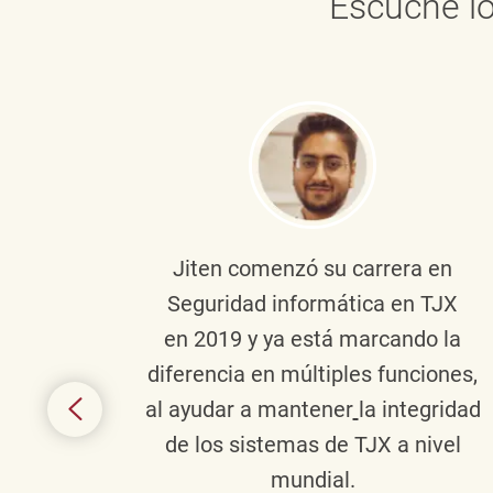
Escuche lo
onante
Jiten
comenzó su carrera en
en
Seguridad informática en TJX
ivo en
en 2019 y ya está marcando la
la
diferencia en múltiples funciones,
 con
al ayudar a mantener
la integridad
tes
de los sistemas de TJX a nivel
te en
mundial.