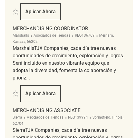
Salvar Part Time Merchandising Associate REQ142704
Aplicar Ahora
Part Time Merchandising Associate
MERCHANDISING COORDINATOR
Categoría
ReqId
Ubicación
Marshalls
Asociados de Tiendas
REQ136769
Merriam,
Kansas, 66202
MarshallsTJX Companies, cada día trae nuevas
oportunidades de crecimiento, exploración y logros.
Será incluido en nuestro vibrante equipo que
adopta la diversidad, fomenta la colaboración y
prioriz...
Salvar Merchandising Coordinator REQ136769
Aplicar Ahora
Merchandising Coordinator
MERCHANDISING ASSOCIATE
Categoría
ReqId
Ubicación
Sierra
Asociados de Tiendas
REQ139994
Springfield, Illinois,
62704
SierraTJX Companies, cada día trae nuevas
oportunidades de crecimiento, exploración y logros.