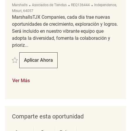
Categoría
ReqId
Ubicación
Marshalls
Asociados de Tiendas
REQ136444
Independence,
Misuri, 64057
MarshallsTJX Companies, cada día trae nuevas
oportunidades de crecimiento, exploración y logros.
Será incluido en nuestro vibrante equipo que
adopta la diversidad, fomenta la colaboración y
prioriz...
Salvar Retail Merchandising Associate REQ136444
Aplicar Ahora
Retail Merchandising Associate
Ver Más
Comparte esta oportunidad