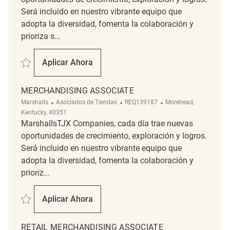
Será incluido en nuestro vibrante equipo que
adopta la diversidad, fomenta la colaboración y
prioriza s...
Salvar Merchandising Associate REQ139994
Aplicar Ahora
Merchandising Associate
MERCHANDISING ASSOCIATE
Categoría
ReqId
Ubicación
Marshalls
Asociados de Tiendas
REQ139187
Morehead,
Kentucky, 40351
MarshallsTJX Companies, cada día trae nuevas
oportunidades de crecimiento, exploración y logros.
Será incluido en nuestro vibrante equipo que
adopta la diversidad, fomenta la colaboración y
prioriz...
Salvar Merchandising Associate REQ139187
Aplicar Ahora
Merchandising Associate
RETAIL MERCHANDISING ASSOCIATE