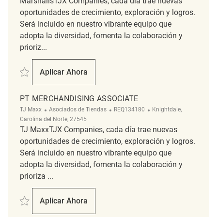
MarshallsTJX Companies, cada día trae nuevas
oportunidades de crecimiento, exploración y logros.
Será incluido en nuestro vibrante equipo que
adopta la diversidad, fomenta la colaboración y
prioriz...
Salvar Retail Merchandising Supervisor REQ140195
Aplicar Ahora
Retail Merchandising Supervisor
PT MERCHANDISING ASSOCIATE
Categoría
ReqId
Ubicación
TJ Maxx
Asociados de Tiendas
REQ134180
Knightdale,
Carolina del Norte, 27545
TJ MaxxTJX Companies, cada día trae nuevas
oportunidades de crecimiento, exploración y logros.
Será incluido en nuestro vibrante equipo que
adopta la diversidad, fomenta la colaboración y
prioriza ...
Salvar PT Merchandising Associate REQ134180
Aplicar Ahora
PT Merchandising Associate