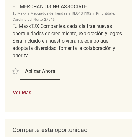
FT MERCHANDISING ASSOCIATE
Categoría
ReqId
Ubicación
TJ Maxx
Asociados de Tiendas
REQ134192
Knightdale,
Carolina del Norte, 27545
TJ MaxxTJX Companies, cada día trae nuevas
oportunidades de crecimiento, exploración y logros.
Será incluido en nuestro vibrante equipo que
adopta la diversidad, fomenta la colaboración y
prioriza ...
Salvar FT Merchandising Associate REQ134192
Aplicar Ahora
FT Merchandising Associate
Ver Más
Comparte esta oportunidad