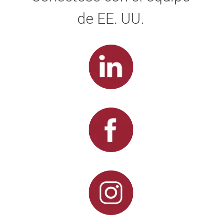
de EE. UU.