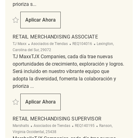
prioriza s...
Salvar Retail Merchandising REQ139472
Aplicar Ahora
Retail Merchandising
RETAIL MERCHANDISING ASSOCIATE
Categoría
ReqId
Ubicación
TJ Maxx
Asociados de Tiendas
REQ104016
Lexington,
Carolina del Sur, 29072
TJ MaxxTJX Companies, cada día trae nuevas
oportunidades de crecimiento, exploración y logros.
Será incluido en nuestro vibrante equipo que
adopta la diversidad, fomenta la colaboración y
prioriza ...
Salvar Retail Merchandising Associate REQ104016
Aplicar Ahora
Retail Merchandising Associate
RETAIL MERCHANDISING SUPERVISOR
Categoría
ReqId
Ubicación
Marshalls
Asociados de Tiendas
REQ140195
Ranson,
Virginia Occidental, 25438