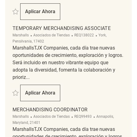
Salvar Merchandising Associate REQ141084
Aplicar Ahora
Merchandising Associate
TEMPORARY MERCHANDISING ASSOCIATE
Categoría
ReqId
Ubicación
Marshalls
Asociados de Tiendas
REQ138022
York,
Pensilvania, 17402
MarshallsTJX Companies, cada día trae nuevas
oportunidades de crecimiento, exploración y logros.
Será incluido en nuestro vibrante equipo que
adopta la diversidad, fomenta la colaboración y
prioriz...
Salvar Temporary Merchandising Associate REQ138022
Aplicar Ahora
Temporary Merchandising Associate
MERCHANDISING COORDINATOR
Categoría
ReqId
Ubicación
Marshalls
Asociados de Tiendas
REQ99493
Annapolis,
Maryland, 21401
MarshallsTJX Companies, cada día trae nuevas
oportunidades de crecimiento, exploración y logros.