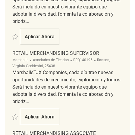
Será incluido en nuestro vibrante equipo que
adopta la diversidad, fomenta la colaboración y
prioriz...
Salvar Merchandising Coordinator REQ99493
Aplicar Ahora
Merchandising Coordinator
RETAIL MERCHANDISING SUPERVISOR
Categoría
ReqId
Ubicación
Marshalls
Asociados de Tiendas
REQ140195
Ranson,
Virginia Occidental, 25438
MarshallsTJX Companies, cada día trae nuevas
oportunidades de crecimiento, exploración y logros.
Será incluido en nuestro vibrante equipo que
adopta la diversidad, fomenta la colaboración y
prioriz...
Salvar Retail Merchandising Supervisor REQ140195
Aplicar Ahora
Retail Merchandising Supervisor
RETAIL MERCHANDISING ASSOCIATE