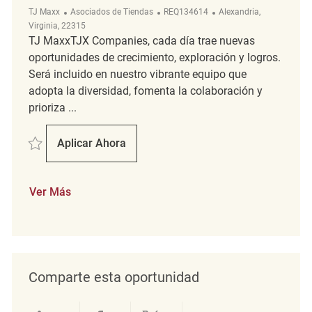
Categoría
ReqId
Ubicación
TJ Maxx
Asociados de Tiendas
REQ134614
Alexandria,
Virginia, 22315
TJ MaxxTJX Companies, cada día trae nuevas
oportunidades de crecimiento, exploración y logros.
Será incluido en nuestro vibrante equipo que
adopta la diversidad, fomenta la colaboración y
prioriza ...
Salvar Retail Merchandising Associate REQ134614
Aplicar Ahora
Retail Merchandising Associate
Ver Más
Comparte esta oportunidad