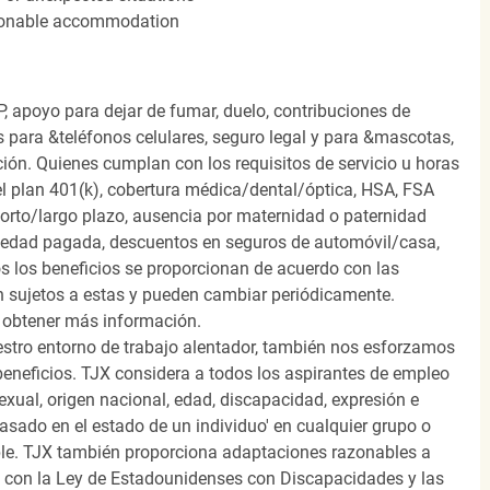
easonable accommodation
, apoyo para dejar de fumar, duelo, contribuciones de
s para &teléfonos celulares, seguro legal y para &mascotas,
ión. Quienes cumplan con los requisitos de servicio u horas
el plan 401(k), cobertura médica/dental/óptica, HSA, FSA
orto/largo plazo, ausencia por maternidad o paternidad
medad pagada, descuentos en seguros de automóvil/casa,
s los beneficios se proporcionan de acuerdo con las
n sujetos a estas y pueden cambiar periódicamente.
 obtener más información.
stro entorno de trabajo alentador, también nos esforzamos
beneficios. TJX considera a todos los aspirantes de empleo
 sexual, origen nacional, edad, discapacidad, expresión e
 basado en el estado de un individuo' en cualquier grupo o
icable. TJX también proporciona adaptaciones razonables a
o con la Ley de Estadounidenses con Discapacidades y las