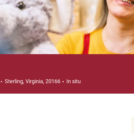
Ubicación
Sterling, Virginia, 20166
In situ