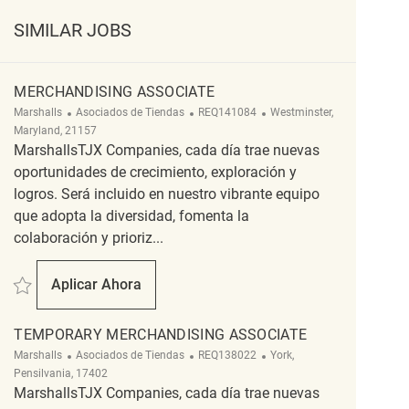
SIMILAR JOBS
MERCHANDISING ASSOCIATE
Categoría
ReqId
Ubicación
Marshalls
Asociados de Tiendas
REQ141084
Westminster,
Maryland, 21157
MarshallsTJX Companies, cada día trae nuevas
oportunidades de crecimiento, exploración y
logros. Será incluido en nuestro vibrante equipo
que adopta la diversidad, fomenta la
colaboración y prioriz...
Salvar Merchandising Associate REQ141084
Aplicar Ahora
Merchandising Associate
TEMPORARY MERCHANDISING ASSOCIATE
Categoría
ReqId
Ubicación
Marshalls
Asociados de Tiendas
REQ138022
York,
Pensilvania, 17402
MarshallsTJX Companies, cada día trae nuevas