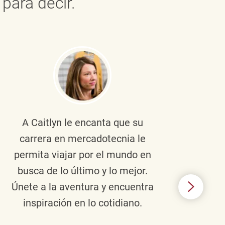
para decir.
A Caitlyn
le encanta que su
Braul
carrera en mercadotecnia le
pers
permita viajar por el mundo en
ento
busca de lo último y lo mejor.
lid
Únete a la aventura y encuentra
TJX,
inspiración en lo cotidiano.
en 
algo