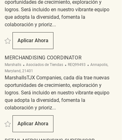
oportunidades de crecimiento, exploración y
logros. Será incluido en nuestro vibrante equipo
que adopta la diversidad, fomenta la
colaboración y prioriz...
Salvar Temporary Merchandising Associate REQ138022
Aplicar Ahora
Temporary Merchandising Associate
MERCHANDISING COORDINATOR
Categoría
ReqId
Ubicación
Marshalls
Asociados de Tiendas
REQ99493
Annapolis,
Maryland, 21401
MarshallsTJX Companies, cada día trae nuevas
oportunidades de crecimiento, exploración y
logros. Será incluido en nuestro vibrante equipo
que adopta la diversidad, fomenta la
colaboración y prioriz...
Salvar Merchandising Coordinator REQ99493
Aplicar Ahora
Merchandising Coordinator