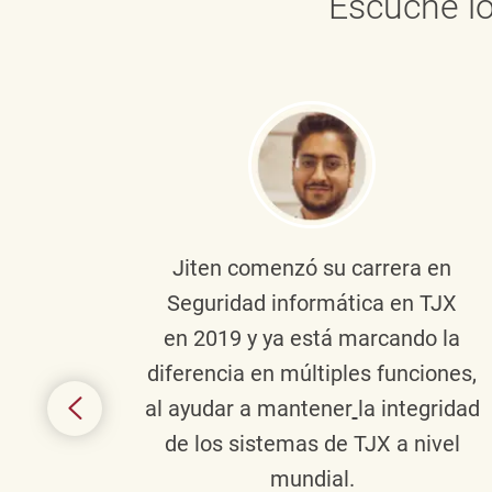
Escuche lo
onante
Jiten
comenzó su carrera en
en
Seguridad informática en TJX
ivo en
en 2019 y ya está marcando la
la
diferencia en múltiples funciones,
 con
al ayudar a mantener
la integridad
tes
de los sistemas de TJX a nivel
te en
mundial.