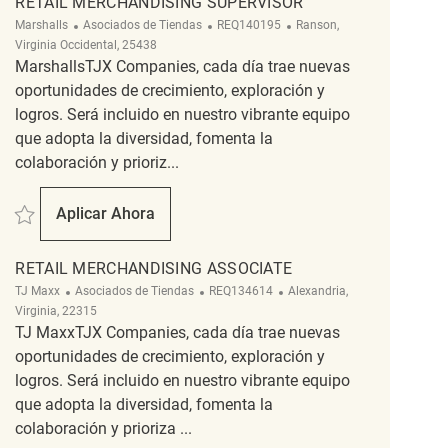
RETAIL MERCHANDISING SUPERVISOR
Categoría
ReqId
Ubicación
Marshalls
Asociados de Tiendas
REQ140195
Ranson,
Virginia Occidental, 25438
MarshallsTJX Companies, cada día trae nuevas
oportunidades de crecimiento, exploración y
logros. Será incluido en nuestro vibrante equipo
que adopta la diversidad, fomenta la
colaboración y prioriz...
Salvar Retail Merchandising Supervisor REQ140195
Aplicar Ahora
Retail Merchandising Supervisor
RETAIL MERCHANDISING ASSOCIATE
Categoría
ReqId
Ubicación
TJ Maxx
Asociados de Tiendas
REQ134614
Alexandria,
Virginia, 22315
TJ MaxxTJX Companies, cada día trae nuevas
oportunidades de crecimiento, exploración y
logros. Será incluido en nuestro vibrante equipo
que adopta la diversidad, fomenta la
colaboración y prioriza ...