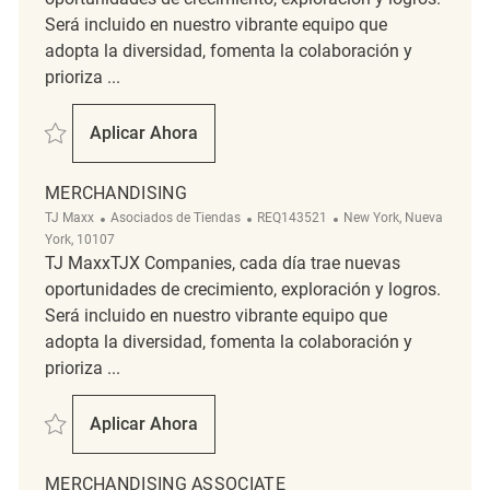
Será incluido en nuestro vibrante equipo que
adopta la diversidad, fomenta la colaboración y
prioriza ...
Salvar Retail Merchandising Associate REQ135270
Aplicar Ahora
Retail Merchandising Associate
MERCHANDISING
Categoría
ReqId
Ubicación
TJ Maxx
Asociados de Tiendas
REQ143521
New York, Nueva
York, 10107
TJ MaxxTJX Companies, cada día trae nuevas
oportunidades de crecimiento, exploración y logros.
Será incluido en nuestro vibrante equipo que
adopta la diversidad, fomenta la colaboración y
prioriza ...
Salvar Merchandising REQ143521
Aplicar Ahora
Merchandising
MERCHANDISING ASSOCIATE