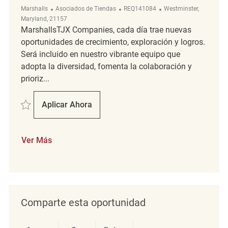
Categoría
ReqId
Ubicación
Marshalls
Asociados de Tiendas
REQ141084
Westminster,
Maryland, 21157
MarshallsTJX Companies, cada día trae nuevas
oportunidades de crecimiento, exploración y logros.
Será incluido en nuestro vibrante equipo que
adopta la diversidad, fomenta la colaboración y
prioriz...
Salvar Merchandising Associate REQ141084
Aplicar Ahora
Merchandising Associate
Ver Más
Comparte esta oportunidad