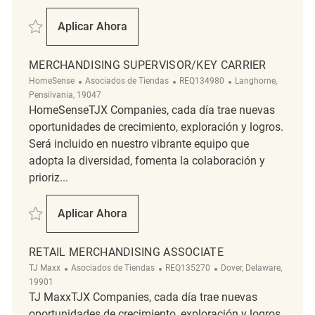
Salvar Merchandising Associate REQ134400
Aplicar Ahora
Merchandising Associate
MERCHANDISING SUPERVISOR/KEY CARRIER
Categoría
ReqId
Ubicación
HomeSense
Asociados de Tiendas
REQ134980
Langhorne,
Pensilvania, 19047
HomeSenseTJX Companies, cada día trae nuevas
oportunidades de crecimiento, exploración y logros.
Será incluido en nuestro vibrante equipo que
adopta la diversidad, fomenta la colaboración y
prioriz...
Salvar Merchandising Supervisor/Key Carrier REQ134980
Aplicar Ahora
Merchandising Supervisor/Key Carrier
RETAIL MERCHANDISING ASSOCIATE
Categoría
ReqId
Ubicación
TJ Maxx
Asociados de Tiendas
REQ135270
Dover, Delaware,
19901
TJ MaxxTJX Companies, cada día trae nuevas
oportunidades de crecimiento, exploración y logros.